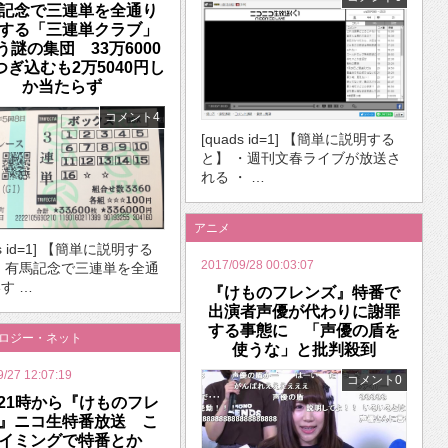
記念で三連単を全通り
する「三連単クラブ」
う謎の集団 33万6000
つぎ込むも2万5040円し
か当たらず
コメント4
[quads id=1] 【簡単に説明する
と】 ・週刊文春ライブが放送さ
れる ・ …
アニメ
ds id=1] 【簡単に説明する
2017/09/28 00:03:07
・有馬記念で三連単を全通
す …
『けものフレンズ』特番で
出演者声優が代わりに謝罪
する事態に 「声優の盾を
ノロジー・ネット
使うな」と批判殺到
9/27 12:07:19
コメント0
21時から『けものフレ
』ニコ生特番放送 こ
タイミングで特番とか