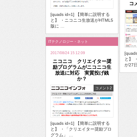
コ
[quads id=1] 【簡単に説明する
と】 ・ニコニコ生放送がHTML5
版に …
ITテクノロジー・ネット
2017/08/24 15:12:09
[qua
と】 
ニコニコ クリエイター奨
が27
励プログラムがニコニコ生
放送に対応 実質投げ銭
か？
コメント2
[quads id=1] 【簡単に説明する
と】 ・「クリエイター奨励プロ
グラム」 …