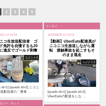
いを渡す」 TE･･･
2
3
4
5
エンタメ
0/21 12:20:54
2020/08/25 12:33:43
ニコ生放送配信者 ゴ
【動画】UberEats配達員が
ド免許を自慢するも20
ニコニコ生放送しながら運
に違反でゴールド剥奪
転 接触事故を起こすもそ
のまま逃走
コメント0
コメント4
s id=1] [quads id=2] ニコニ
[quads id=1] [quads id=2]
送配信者の「勇者 …
UberEatsの配達をしな …
ノロジー・ネット