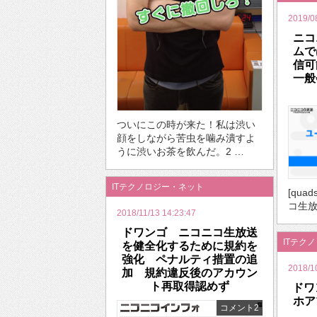
2019/0
ニコ
ムで
信可
一般
ついにこの時が来た！私は渋い
顔をしながら苦虫を噛み潰すよ
うに渋いお茶を飲んだ。2 …
ITテクノロジー・ネット
[quad
コ生放
2018/11/13 14:23:47
ドワンゴ ニコニコ生放送
ITテク
を健全化するために規約を
強化 ペナルティ措置の追
2018/1
加 規約違反後のアカウン
ト再取得認めず
ドワ
ホア
コメント2