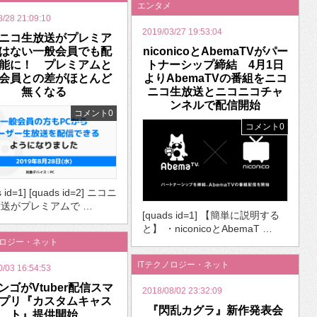
エンタメ
8/28 21:09:10
2019/03/27 19:53:04
ニコ生放送がプレミア
はない一般会員でも配
niconicoとAbemaTVがパー
能に！ プレミアムと
トナーシップ締結 4月1日
会員との差がほとんど
よりAbemaTVの番組をニコ
無くなる
ニコ生放送とニコニコチャ
ンネルで配信開始
コメント0
コメント0
s id=1] [quads id=2] ニコニ
送がプレミアムで …
[quads id=1] 【簡単に説明する
と】 ・niconicoとAbemaT …
ノロジー・ネット
ITテクノロジー・ネット
0/03 16:54:53
ンゴがVtuber配信スマ
2018/08/02 23:32:09
プリ『カスタムキャス
『閃乱カグラ』新作発表会
ト』提供開始