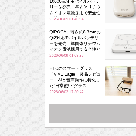
10000mAhモバイルバッテ
リーを発売 準固体リチウ
ムイオン電池採用で安全性
と携帯性を両立
2026/06/09 01:40:54
QIROCA、薄さ約8.3mmの
Qi2対応モバイルバッテリ
ーを発売 準固体リチウム
イオン電池採用で安全性と
携帯性を両立
2026/06/09 01:08:35
HTCのスマートグラス
「VIVE Eagle」製品レビュ
ー AIと音声操作に特化し
た“日常使い”グラス
2026/06/03 17:30:42