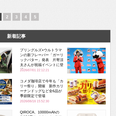
2
3
4
5
新着記事
プリングルズ×ウルトラマ
ンの新フレーバー「ガーリ
ックバター」発表 片寄涼
太さんが祝福イベントに登
場
2026/07/01 22:12:21
コメダ珈琲店で今年も「カ
リー祭り」開催 新作カリ
ーナンドッグなど全6品が
季節限定で登場
2026/06/16 15:52:30
QIROCA、10000mAhの