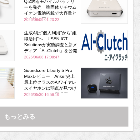
Qi2対応モバイルバッテリ
ーを発売 準固体リチウム
イオン電池搭載で大容量と
安全性を両立
2026/06/09 01:23:22
生成AIは“個人利用”から“組
織活用”へ USEN ICT
Solutionsが実態調査と新メ
ディア「AI-Clutch」を公開
2026/06/08 17:08:47
Soundcore Liberty 5 Pro
Maxレビュー Anker史上
最上位クラスのAIワイヤレ
スイヤホンは弱点が見つけ
づらいくらいの完成度にび
2026/05/30 16:56:19
びった ノイキャン性能は
Bose並み
もっとみる