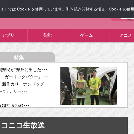
では Cookie を使用しています。引き続き閲覧する場合、Cookie の
について
広告掲載について
お問い合わせ
タレコミ
アプリ
芸能
ゲーム
アニメ
特集
県民が“県外に出した･･･
「ガーリックバター」･･･
新作カリーナンドッグ･･･
ルバッテリー･･･
-5.2×G･･･
tra･･･
供開･･･
ニコニコ生放送
ム、”自分が今話し･･･