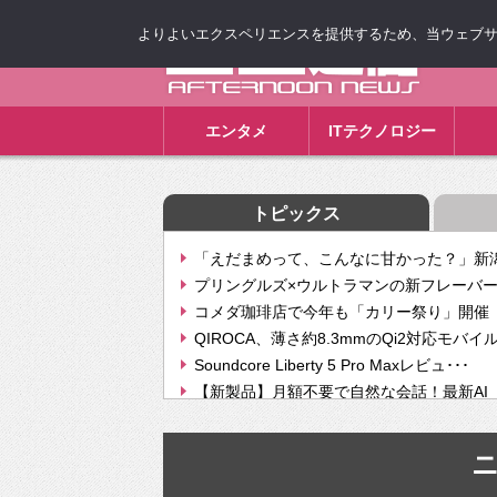
よりよいエクスペリエンスを提供するため、当ウェブサイト
ゴゴ通信
エンタメ
ITテクノロジー
トピックス
「えだまめって、こんなに甘かった？」新潟
プリングルズ×ウルトラマンの新フレーバー
コメダ珈琲店で今年も「カリー祭り」開催 
QIROCA、薄さ約8.3mmのQi2対応モバイ
Soundcore Liberty 5 Pro Maxレビュ･･･
【新製品】月額不要で自然な会話！最新AI（GPT
【次世代の没入感と生産性】VITURE Luma Ul
Geminiが音楽生成「Create music」機能提
挫折率8割の壁をAIで突破。ジャストシステ