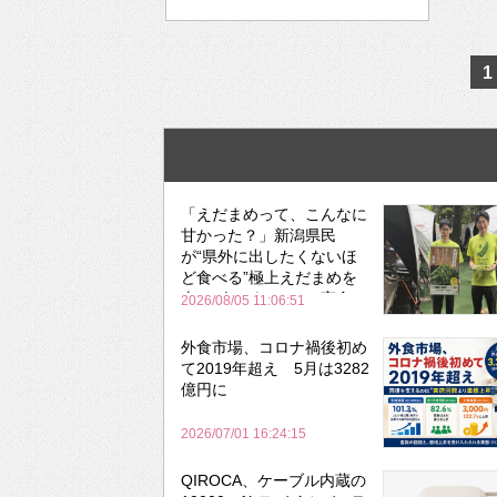
1
「えだまめって、こんなに
甘かった？」新潟県民
が“県外に出したくないほ
ど食べる”極上えだまめを
森のビアガーデンで実食
2026/08/05 11:06:51
外食市場、コロナ禍後初め
て2019年超え 5月は3282
億円に
2026/07/01 16:24:15
QIROCA、ケーブル内蔵の