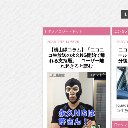
2026年のバレンタインは「自分で作って、想
1
ITテクノロジー・ネット
エンタメ
2023/11/16 14:56:26
2020/1
【横山緑コラム】「ニコニ
ニコ
コ生放送の永久NG開始で離
ール
れる支持層」 ユーザー離
分後
れ起きると読む
コメント0
[quad
コ生放
ITテク