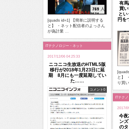
有馬
買い
とい
円を
[quads id=1] 【簡単に説明する
と】 ・ネット配信者のよっさん
が偽計業 …
ITテクノロジー・ネット
2017/12/06 04:25:33
ニコニコ生放送のHTML5版
移行が2018年1月23日に延
[qua
期 8月にも一度延期してい
と】 
た……
り買い
コメント0
ITテク
2017/0
今夜
ンズ
の