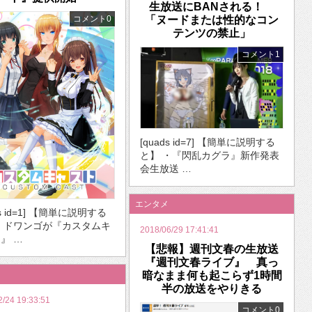
生放送にBANされる！
コメント0
「ヌードまたは性的なコン
テンツの禁止」
コメント1
[quads id=7] 【簡単に説明する
と】 ・『閃乱カグラ』新作発表
会生放送 …
エンタメ
ds id=1] 【簡単に説明する
・ドワンゴが『カスタムキ
2018/06/29 17:41:41
』 …
【悲報】週刊文春の生放送
『週刊文春ライブ』 真っ
暗なまま何も起こらず1時間
半の放送をやりきる
2/24 19:33:51
コメント0