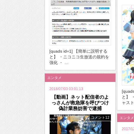
[quads id=1] 【簡単に説明する
と】 ・ニコニコ生放送の規約を
強化 ・ …
エンタメ
2018/07/03 03:01:13
[qua
【動画】ネット配信者のよ
と】 
っさんが救急隊を呼びつけ
ャスト
偽計業務妨害で逮捕
コメント12
エンタメ
2017/1