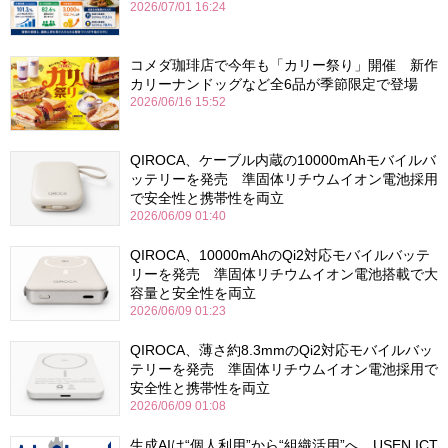
2026/07/01 16:24
コメダ珈琲店で今年も「カリー祭り」開催 新作
カリーナンドッグなど全6品が季節限定で登場
2026/06/16 15:52
QIROCA、ケーブル内蔵の10000mAhモバイルバ
ッテリーを発売 準固体リチウムイオン電池採用
で安全性と携帯性を両立
2026/06/09 01:40
QIROCA、10000mAhのQi2対応モバイルバッテ
リーを発売 準固体リチウムイオン電池搭載で大
容量と安全性を両立
2026/06/09 01:23
QIROCA、薄さ約8.3mmのQi2対応モバイルバッ
テリーを発売 準固体リチウムイオン電池採用で
安全性と携帯性を両立
2026/06/09 01:08
生成AIは“個人利用”から“組織活用”へ USEN ICT