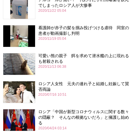
でしまったロシア人が大惨事
2020/11/22 05:04
看護師が赤子の髪を掴み投げつける虐待 同室の
患者が動画撮影し判明
2020/11/19 05:04
可愛い熊の親子 餌を求めて潜水艦の上に現れる
も射殺される
2020/11/13 06:38
ロシア人女性 元夫の連れ子と結婚し妊娠して賛
否両論
2020/07/16 10:51
ロシア「中国が新型コロナウィルスに関する数々
の隠蔽？ そんなの根拠ないだろ」と擁護し始め
る
2020/04/24 03:14