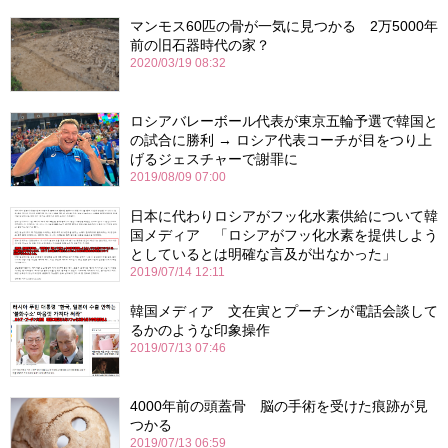
マンモス60匹の骨が一気に見つかる 2万5000年
前の旧石器時代の家？
2020/03/19 08:32
ロシアバレーボール代表が東京五輪予選で韓国と
の試合に勝利 → ロシア代表コーチが目をつり上
げるジェスチャーで謝罪に
2019/08/09 07:00
日本に代わりロシアがフッ化水素供給について韓
国メディア 「ロシアがフッ化水素を提供しよう
としているとは明確な言及が出なかった」
2019/07/14 12:11
韓国メディア 文在寅とプーチンが電話会談して
るかのような印象操作
2019/07/13 07:46
4000年前の頭蓋骨 脳の手術を受けた痕跡が見
つかる
2019/07/13 06:59