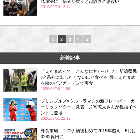
れ違法に 信者が次々と起訴され懲役6年
2019/02/10 12:14
1
2
3
4
5
新着記事
「えだまめって、こんなに甘かった？」新潟県民
が“県外に出したくないほど食べる”極上えだまめ
を森のビアガーデンで実食
2026/08/05 11:06
プリングルズ×ウルトラマンの新フレーバー「ガ
ーリックバター」発表 片寄涼太さんが祝福イベ
ントに登場
2026/07/01 22:12
外食市場、コロナ禍後初めて2019年超え 5月は
3282億円に