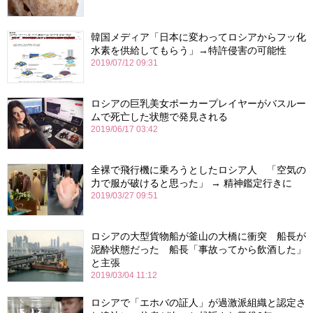
韓国メディア「日本に変わってロシアからフッ化
水素を供給してもらう」→特許侵害の可能性
2019/07/12 09:31
ロシアの巨乳美女ポーカープレイヤーがバスルー
ムで死亡した状態で発見される
2019/06/17 03:42
全裸で飛行機に乗ろうとしたロシア人 「空気の
力で服が破けると思った」 → 精神鑑定行きに
2019/03/27 09:51
ロシアの大型貨物船が釜山の大橋に衝突 船長が
泥酔状態だった 船長「事故ってから飲酒した」
と主張
2019/03/04 11:12
ロシアで「エホバの証人」が過激派組織と認定さ