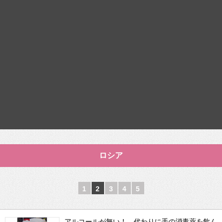
ロシア
1
2
3
4
5
アルコールが無い！ 代わりに手の消毒薬を飲ん