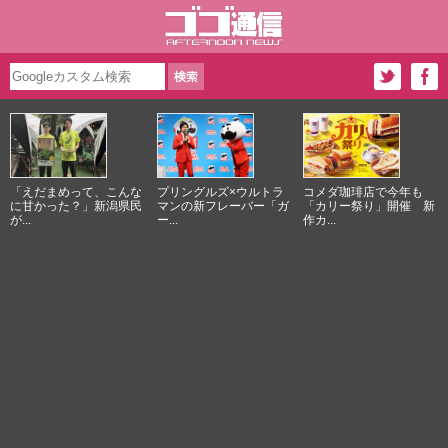
「えだまめって、こんな
プリングルズ×ウルトラ
コメダ珈琲店で今年も
に甘かった？」新潟県民
マンの新フレーバー「ガ
「カリー祭り」開催 新
が...
ー...
作カ...