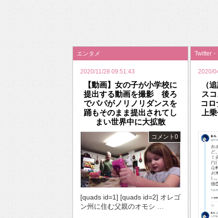
2026年のバレンタインは「自分で作って、想
エンタメ
Twitter
2020/11/28 09:51:43
2020/0
【動画】女の子が小学校に
（追
提出する動画を撮影 後ろ
スコ
でパパがノリノリダンスを
コロ
踊もそのまま提出されてし
上乗
まい世界中に大拡散
コメント0
[quads id=1] [quads id=2] オレゴ
ン州に住む父親のオモシ …