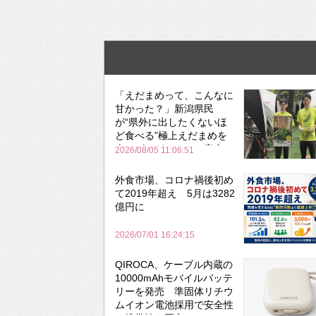
「えだまめって、こんなに
甘かった？」新潟県民
が“県外に出したくないほ
ど食べる”極上えだまめを
森のビアガーデンで実食
2026/08/05 11:06:51
外食市場、コロナ禍後初め
て2019年超え 5月は3282
億円に
2026/07/01 16:24:15
QIROCA、ケーブル内蔵の
10000mAhモバイルバッテ
リーを発売 準固体リチウ
ムイオン電池採用で安全性