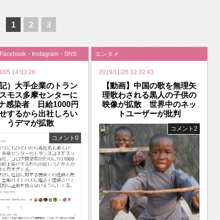
いを渡す」 TE･･･
1
2
3
・Facebook・Instagram・SNS
エンタメ
4/05 14:03:26
2019/11/26 12:32:43
記）大手企業のトラン
【動画】中国の歌を無理矢
スモス多摩センターに
理歌わされる黒人の子供の
ナ感染者 日給1000円
映像が拡散 世界中のネッ
せするから出社しろい
トユーザーが批判
うデマが拡散
コメント2
コメント0