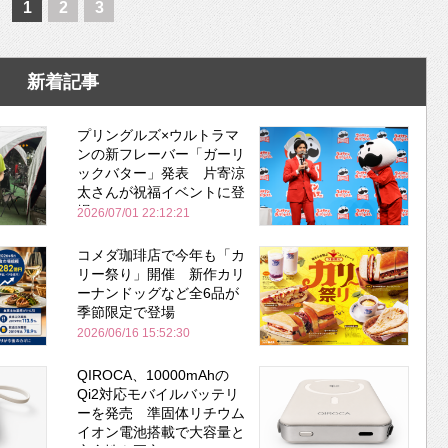
1
2
3
新着記事
プリングルズ×ウルトラマ
ンの新フレーバー「ガーリ
ックバター」発表 片寄涼
太さんが祝福イベントに登
場
2026/07/01 22:12:21
コメダ珈琲店で今年も「カ
リー祭り」開催 新作カリ
ーナンドッグなど全6品が
季節限定で登場
2026/06/16 15:52:30
QIROCA、10000mAhの
Qi2対応モバイルバッテリ
ーを発売 準固体リチウム
イオン電池搭載で大容量と