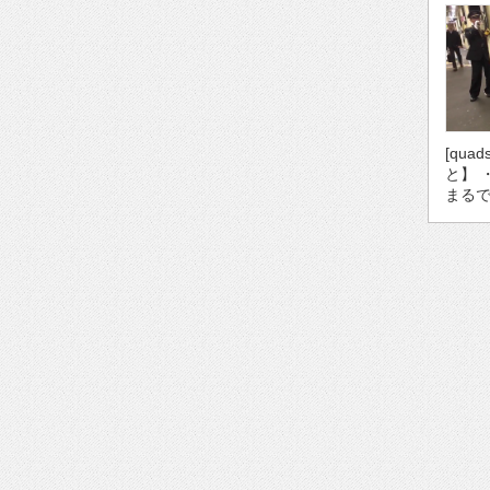
[qua
と】 
まるで