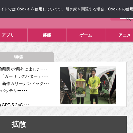
では Cookie を使用しています。引き続き閲覧する場合、Cookie の
について
広告掲載について
お問い合わせ
タレコミ
アプリ
芸能
ゲーム
アニメ
特集
県民が“県外に出した･･･
「ガーリックバター」･･･
新作カリーナンドッグ･･･
ルバッテリー･･･
-5.2×G･･･
tra･･･
供開･･･
拡散
ム、”自分が今話し･･･