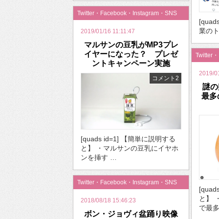
Twitter・Facebook・Instagram・SNS
[quad
業のト
2019/01/16 11:11:47
マルサンの豆乳がMP3プレ
イヤーになった？ プレゼ
Twitter
ントキャンペーン実施
2019/0
コメント2
謎の
最多
[quads id=1] 【簡単に説明する
と】 ・マルサンの豆乳にイヤホ
ンを挿す …
Twitter・Facebook・Instagram・SNS
[qua
と】 
2018/08/18 15:46:23
で最多
ボン・ジョヴィ盆踊り映像