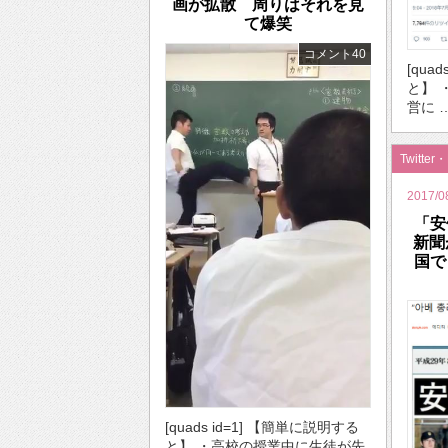
画が拡散 周りはそれを見
て爆笑
コメント40
[qua
と】 
営に 
Twitter
2017/0
「安
新聞
国で
[quads id=1] 【簡単に説明する
と】 ・高校の授業中に生徒が先