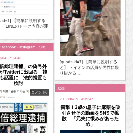
ds id=1] 【簡単に説明する
・「LINEのトーク内容が運
…
・Facebook・Instagram・SNS
8/04 17:14:48
[quads id=7] 【簡単に説明する
倍総理逮捕」の偽号外
と】 ・イオンの店員が男性に殴
がTwitterに出回る 韓
り掛かる …
も話題に 法的措置も
検討
動画
コメント0
2017/06/15 14:35:47
衝撃！3歳の息子に麻薬を吸
引させその動画をSNSで拡
散 「元夫に恨みがあった
め」