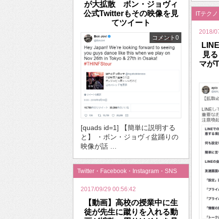
が大拡散 ボン・ジョヴィ
公式Twitterもその映像を見
ITテク
てツイート
2018/0
コメント0
LI
見る
マがT
[quads id=1] 【簡単に説明する
と】 ・ボン・ジョヴィ盆踊りの
映像が話 …
Twitter・Facebook・Instagram・SNS
2017/09/29 00:56:42
【動画】高校の授業中に生
徒が先生に蹴りを入れる動