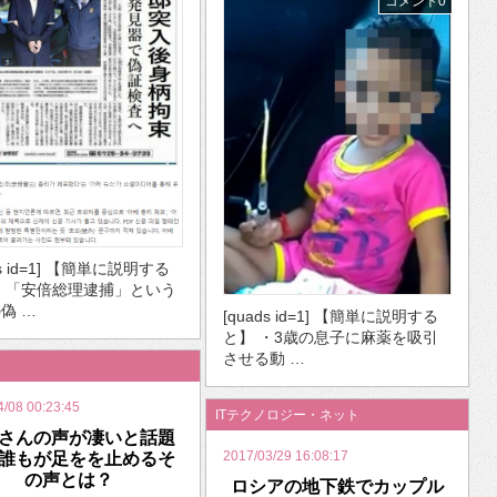
コメント0
ds id=1] 【簡単に説明する
・「安倍総理逮捕」という
偽 …
[quads id=1] 【簡単に説明する
と】 ・3歳の息子に麻薬を吸引
させる動 …
4/08 00:23:45
ITテクノロジー・ネット
さんの声が凄いと話題
2017/03/29 16:08:17
誰もが足をを止めるそ
の声とは？
ロシアの地下鉄でカップル