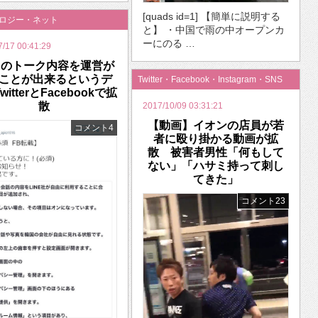
[quads id=1] 【簡単に説明する
ノロジー・ネット
と】 ・中国で雨の中オープンカ
ーにのる …
7/17 00:41:29
NEのトーク内容を運営が
ことが出来るというデ
Twitter・Facebook・Instagram・SNS
witterとFacebookで拡
散
2017/10/09 03:31:21
【動画】イオンの店員が若
コメント4
者に殴り掛かる動画が拡
散 被害者男性「何もして
ない」「ハサミ持って刺し
てきた」
コメント23