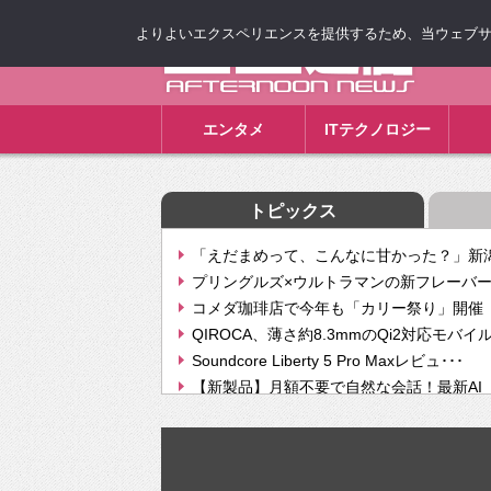
よりよいエクスペリエンスを提供するため、当ウェブサイト
ゴゴ通信
エンタメ
ITテクノロジー
トピックス
「えだまめって、こんなに甘かった？」新潟
プリングルズ×ウルトラマンの新フレーバー
コメダ珈琲店で今年も「カリー祭り」開催 
QIROCA、薄さ約8.3mmのQi2対応モバイ
Soundcore Liberty 5 Pro Maxレビュ･･･
【新製品】月額不要で自然な会話！最新AI（GPT
【次世代の没入感と生産性】VITURE Luma Ul
Geminiが音楽生成「Create music」機能提
挫折率8割の壁をAIで突破。ジャストシステ