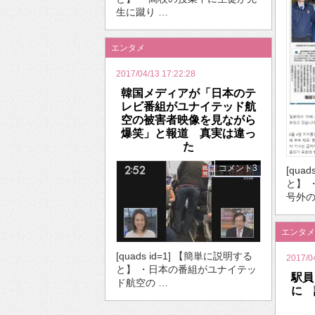
生に蹴り …
エンタメ
2017/04/13 17:22:28
韓国メディアが「日本のテ
レビ番組がユナイテッド航
空の被害者映像を見ながら
爆笑」と報道 真実は違っ
た
コメント3
[qua
と】 
号外の
エンタメ
[quads id=1] 【簡単に説明する
2017/0
と】 ・日本の番組がユナイテッ
駅員
ド航空の …
に 