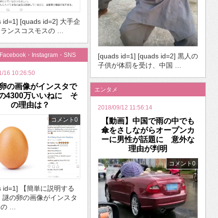
s id=1] [quads id=2] 大手企
ランスコスモスの …
・Facebook・Instagram・SNS
[quads id=1] [quads id=2] 黒人の
子供が体罰を受け、中国 …
1/16 10:26:50
卵の画像がインスタで
エンタメ
の4300万いいねに そ
の理由は？
2018/09/12 11:56:14
コメント0
【動画】中国で雨の中でも
傘をさしながらオープンカ
ーに男性が話題に 意外な
理由が判明
コメント0
ds id=1] 【簡単に説明する
・謎の卵の画像がインスタ
の …