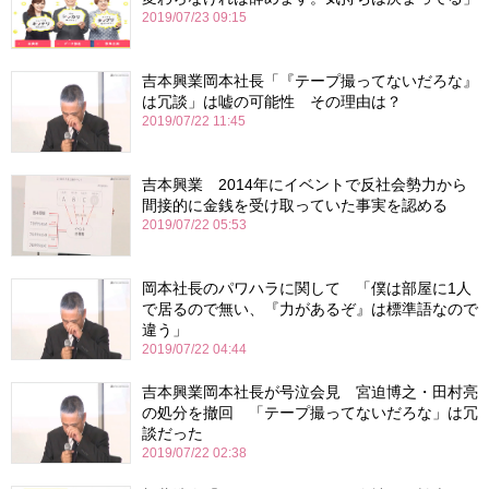
2019/07/23 09:15
吉本興業岡本社長「『テープ撮ってないだろな』
は冗談」は嘘の可能性 その理由は？
2019/07/22 11:45
吉本興業 2014年にイベントで反社会勢力から
間接的に金銭を受け取っていた事実を認める
2019/07/22 05:53
岡本社長のパワハラに関して 「僕は部屋に1人
で居るので無い、『力があるぞ』は標準語なので
違う」
2019/07/22 04:44
吉本興業岡本社長が号泣会見 宮迫博之・田村亮
の処分を撤回 「テープ撮ってないだろな」は冗
談だった
2019/07/22 02:38