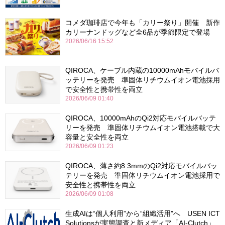
コメダ珈琲店で今年も「カリー祭り」開催 新作
カリーナンドッグなど全6品が季節限定で登場
2026/06/16 15:52
QIROCA、ケーブル内蔵の10000mAhモバイルバ
ッテリーを発売 準固体リチウムイオン電池採用
で安全性と携帯性を両立
2026/06/09 01:40
QIROCA、10000mAhのQi2対応モバイルバッテ
リーを発売 準固体リチウムイオン電池搭載で大
容量と安全性を両立
2026/06/09 01:23
QIROCA、薄さ約8.3mmのQi2対応モバイルバッ
テリーを発売 準固体リチウムイオン電池採用で
安全性と携帯性を両立
2026/06/09 01:08
生成AIは“個人利用”から“組織活用”へ USEN ICT
Solutionsが実態調査と新メディア「AI-Clutch」