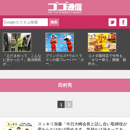
「えだまめって、こんな
プリングルズ×ウルトラ
コメダ珈琲店で今年も
に甘かった？」新潟県民
マンの新フレーバー「ガ
「カリー祭り」開催 新
が...
ー...
作カ...
田村亮
1
2
スッキリ加藤「今日大崎会長と話し合い取締役が
変わらなければ辞めます。気持ちは決まってる」