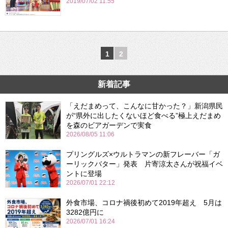
2019/07/02 11:55
1
2
新着記事
「えだまめって、こんなに甘かった？」新潟県民
が“県外に出したくないほど食べる”極上えだまめ
を森のビアガーデンで実食
2026/08/05 11:06
プリングルズ×ウルトラマンの新フレーバー「ガ
ーリックバター」発表 片寄涼太さんが祝福イベ
ントに登場
2026/07/01 22:12
外食市場、コロナ禍後初めて2019年超え 5月は
3282億円に
2026/07/01 16:24