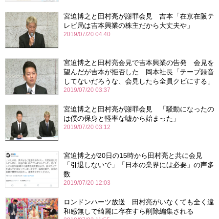
宮迫博之と田村亮が謝罪会見 吉本「在京在阪テ
レビ局は吉本興業の株主だから大丈夫や」
2019/07/20 04:40
宮迫博之と田村亮会見で吉本興業の告発 会見を
望んだが吉本が拒否した 岡本社長「テープ録音
してないだろうな、会見したら全員クビにする」
2019/07/20 03:37
宮迫博之と田村亮が謝罪会見 「騒動になったの
は僕の保身と軽率な嘘から始まった」
2019/07/20 03:12
宮迫博之が20日の15時から田村亮と共に会見
「引退しないで」「日本の業界には必要」の声多
数
2019/07/20 12:03
ロンドンハーツ放送 田村亮がいなくても全く違
和感無しで綺麗に存在すら削除編集される