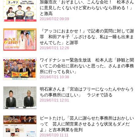
加藤浩次「おぞましい、こんな会社！ 松本さん
に意見したくないけど変わらないなら辞める！」
と激高
2019/07/22 09:09
『アッコにおまかせ！』で記者の質問に対して謝
罪 和田アキ子「ふざけるな、私は一睡も出来ま
せんでした」と謝罪
2019/07/21 12:26
ワイドナショー緊急生放送 松本人志「静観と聞
いてこの会社に居れないと思った。さんまの事務
所に行っても良い」
2019/07/21 10:38
明石家さんま「宮迫はフリーになったんやからう
ちの事務所にほしい」 ラジオで語る
2019/07/21 12:01
ビートたけし「芸人に謝らせた事務所はおかしい
って 芸人に闇営業させるような状況もダメだ
よ」と吉本興業を批判
2019/07/20 11:11