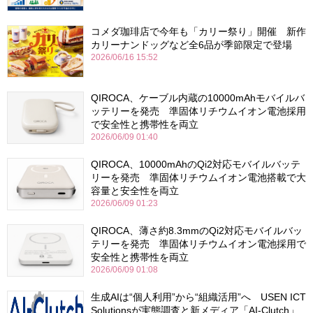
コメダ珈琲店で今年も「カリー祭り」開催 新作
カリーナンドッグなど全6品が季節限定で登場
2026/06/16 15:52
QIROCA、ケーブル内蔵の10000mAhモバイルバ
ッテリーを発売 準固体リチウムイオン電池採用
で安全性と携帯性を両立
2026/06/09 01:40
QIROCA、10000mAhのQi2対応モバイルバッテ
リーを発売 準固体リチウムイオン電池搭載で大
容量と安全性を両立
2026/06/09 01:23
QIROCA、薄さ約8.3mmのQi2対応モバイルバッ
テリーを発売 準固体リチウムイオン電池採用で
安全性と携帯性を両立
2026/06/09 01:08
生成AIは“個人利用”から“組織活用”へ USEN ICT
Solutionsが実態調査と新メディア「AI-Clutch」