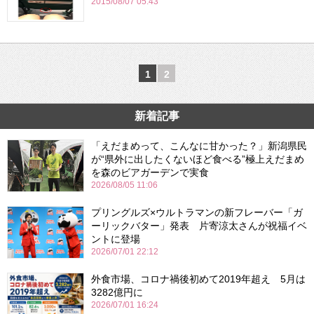
2015/08/07 05:43
1
2
新着記事
「えだまめって、こんなに甘かった？」新潟県民
が“県外に出したくないほど食べる”極上えだまめ
を森のビアガーデンで実食
2026/08/05 11:06
プリングルズ×ウルトラマンの新フレーバー「ガ
ーリックバター」発表 片寄涼太さんが祝福イベ
ントに登場
2026/07/01 22:12
外食市場、コロナ禍後初めて2019年超え 5月は
3282億円に
2026/07/01 16:24