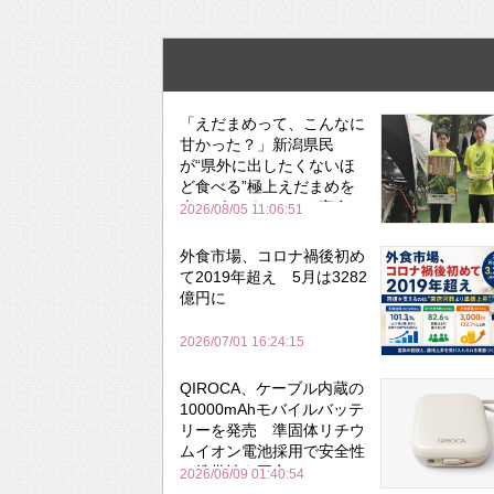
「えだまめって、こんなに
甘かった？」新潟県民
が“県外に出したくないほ
ど食べる”極上えだまめを
森のビアガーデンで実食
2026/08/05 11:06:51
外食市場、コロナ禍後初め
て2019年超え 5月は3282
億円に
2026/07/01 16:24:15
QIROCA、ケーブル内蔵の
10000mAhモバイルバッテ
リーを発売 準固体リチウ
ムイオン電池採用で安全性
と携帯性を両立
2026/06/09 01:40:54