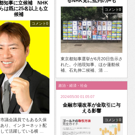
るNHK党に批判の声も
都知事に立候補 NHK
らは既に25名以上も立
コメント0
候補
コメント0
東京都知事選挙が6月20日告示さ
れた。小池現知事、ほか蓮舫候
補、石丸伸二候補、清 …
政治・経済・社会
2024/05/30 01:05:07
金融市場改革が金取引に与
える影響
川市議会議員でもある久保
コメント0
であり、インターネット配
して活躍している横 …