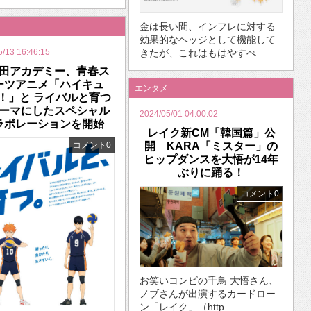
金は長い間、インフレに対する
効果的なヘッジとして機能して
きたが、これはもはやすべ …
5/13 16:46:15
田アカデミー、青春ス
ーツアニメ「ハイキュ
エンタメ
！」と ライバルと育つ
ーマにしたスペシャル
2024/05/01 04:00:02
ラボレーションを開始
レイク新CM「韓国篇」公
コメント0
開 KARA「ミスター」の
ヒップダンスを大悟が14年
ぶりに踊る！
コメント0
お笑いコンビの千鳥 大悟さん、
ノブさんが出演するカードロー
ン「レイク」（http …