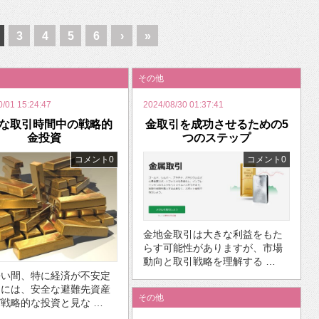
いを渡す」 TE･･･
3
4
5
6
›
»
その他
0/01 15:24:47
2024/08/30 01:37:41
な取引時間中の戦略的
金取引を成功させるための5
金投資
つのステップ
コメント0
コメント0
金地金取引は大きな利益をもた
らす可能性がありますが、市場
動向と取引戦略を理解する …
長い間、特に経済が不安定
期には、安全な避難先資産
その他
戦略的な投資と見な …