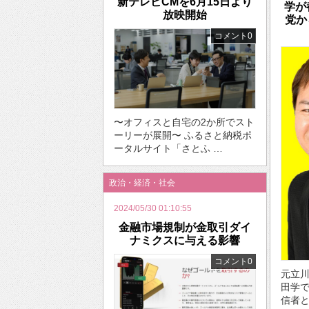
新テレビCMを6月15日より
学が
放映開始
党か
コメント0
〜オフィスと⾃宅の2か所でスト
ーリーが展開〜 ふるさと納税ポ
ータルサイト「さとふ …
政治・経済・社会
2024/05/30 01:10:55
金融市場規制が金取引ダイ
ナミクスに与える影響
コメント0
元立
田学
信者と