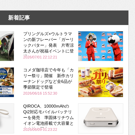
新着記事
プリングルズ×ウルトラマ
ンの新フレーバー「ガーリ
ックバター」発表 片寄涼
太さんが祝福イベントに登
場
2026/07/01 22:12:21
コメダ珈琲店で今年も「カ
リー祭り」開催 新作カリ
ーナンドッグなど全6品が
季節限定で登場
2026/06/16 15:52:30
QIROCA、10000mAhの
Qi2対応モバイルバッテリ
ーを発売 準固体リチウム
イオン電池搭載で大容量と
安全性を両立
2026/06/09 01:23:22