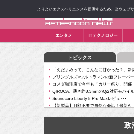
よりよいエクスペリエンスを提供するため、当ウェブサイト
ゴゴ通信
エンタメ
ITテクノロジー
トピックス
「えだまめって、こんなに甘かった？」新潟
プリングルズ×ウルトラマンの新フレーバー
コメダ珈琲店で今年も「カリー祭り」開催 
QIROCA、薄さ約8.3mmのQi2対応モバイ
Soundcore Liberty 5 Pro Maxレビュ･･･
【新製品】月額不要で自然な会話！最新AI（GPT
【次世代の没入感と生産性】VITURE Luma Ul
Geminiが音楽生成「Create music」機能提
政
挫折率8割の壁をAIで突破。ジャストシステ