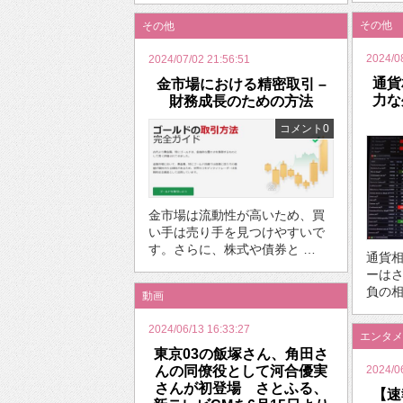
その他
その他
2024/0
2024/07/02 21:56:51
通貨
金市場における精密取引 –
力な
財務成長のための方法
コメント0
金市場は流動性が高いため、買
い手は売り手を見つけやすいで
す。さらに、株式や債券と …
通貨
ーは
負の相
動画
2024/06/13 16:33:27
エンタメ
東京03の飯塚さん、角田さ
んの同僚役として河合優実
2024/0
さんが初登場 さとふる、
【速