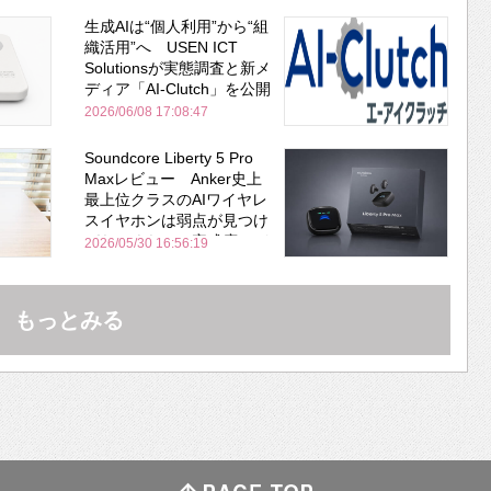
生成AIは“個人利用”から“組
織活用”へ USEN ICT
Solutionsが実態調査と新メ
ディア「AI-Clutch」を公開
2026/06/08 17:08:47
Soundcore Liberty 5 Pro
Maxレビュー Anker史上
最上位クラスのAIワイヤレ
スイヤホンは弱点が見つけ
づらいくらいの完成度にび
2026/05/30 16:56:19
びった ノイキャン性能は
Bose並み
もっとみる