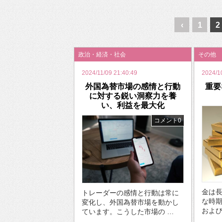
2026年のバレンタインは「自分で作って、想
‹
1
2
政治・経済・社会
その他
2024/11/09 21:40:49
2024/1
外国為替市場の感情と行動
重要
に対する鋭い洞察力を養
い、利益を最大化
コメント0
金は
トレーダーの感情と行動は常に
な時
変化し、外国為替市場を動かし
および
ています。こうした市場の …