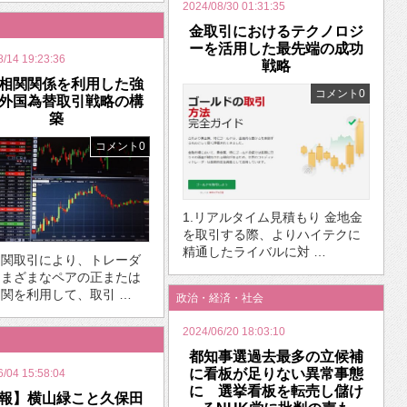
2024/08/30 01:31:35
金取引におけるテクノロジ
ーを活用した最先端の成功
8/14 19:23:36
戦略
相関関係を利用した強
コメント0
外国為替取引戦略の構
築
コメント0
1.リアルタイム見積もり 金地金
を取引する際、よりハイテクに
精通したライバルに対 …
相関取引により、トレーダ
さまざまなペアの正または
関を利用して、取引 …
政治・経済・社会
2024/06/20 18:03:10
都知事選過去最多の立候補
に看板が足りない異常事態
6/04 15:58:04
に 選挙看板を転売し儲け
報】横山緑こと久保田