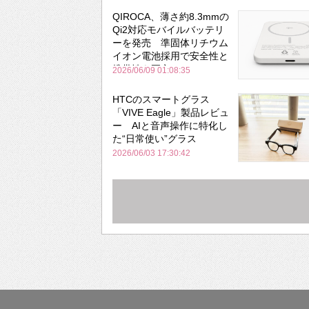
QIROCA、薄さ約8.3mmの
Qi2対応モバイルバッテリ
ーを発売 準固体リチウム
イオン電池採用で安全性と
携帯性を両立
2026/06/09 01:08:35
HTCのスマートグラス
「VIVE Eagle」製品レビュ
ー AIと音声操作に特化し
た“日常使い”グラス
2026/06/03 17:30:42