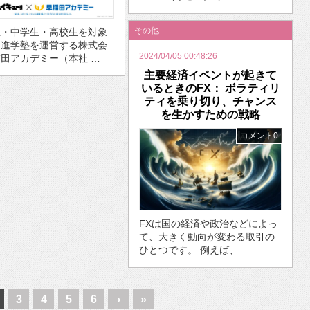
その他
生・中学生・高校生を対象
た進学塾を運営する株式会
2024/04/05 00:48:26
田アカデミー（本社 …
主要経済イベントが起きて
いるときのFX： ボラティリ
ティを乗り切り、チャンス
を生かすための戦略
コメント0
FXは国の経済や政治などによっ
て、大きく動向が変わる取引の
ひとつです。 例えば、 …
3
4
5
6
›
»