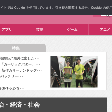
では Cookie を使用しています。引き続き閲覧する場合、Cookie の
について
広告掲載について
お問い合わせ
タレコミ
アプリ
芸能
ゲーム
アニメ
特集
県民が“県外に出した･･･
「ガーリックバター」･･･
新作カリーナンドッグ･･･
ルバッテリー･･･
-5.2×G･･･
tra･･･
供開･･･
治・経済・社会
ム、”自分が今話し･･･