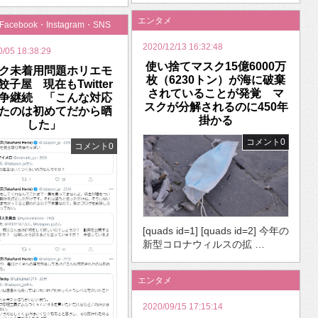
エンタメ
・Facebook・Instagram・SNS
2020/12/13 16:32:48
0/05 18:38:29
使い捨てマスク15億6000万
ク未着用問題ホリエモ
枚（6230トン）が海に破棄
餃子屋 現在もTwitter
されていることが発覚 マ
争継続 「こんな対応
スクが分解されるのに450年
たのは初めてだから晒
掛かる
した」
コメント0
コメント0
[quads id=1] [quads id=2] 今年の
新型コロナウィルスの拡 …
エンタメ
2020/09/15 17:15:14