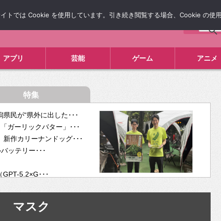
では Cookie を使用しています。引き続き閲覧する場合、Cookie の
について
広告掲載について
お問い合わせ
タレコミ
アプリ
芸能
ゲーム
アニメ
特集
県民が“県外に出した･･･
「ガーリックバター」･･･
新作カリーナンドッグ･･･
ルバッテリー･･･
-5.2×G･･･
tra･･･
供開･･･
マスク
ム、”自分が今話し･･･