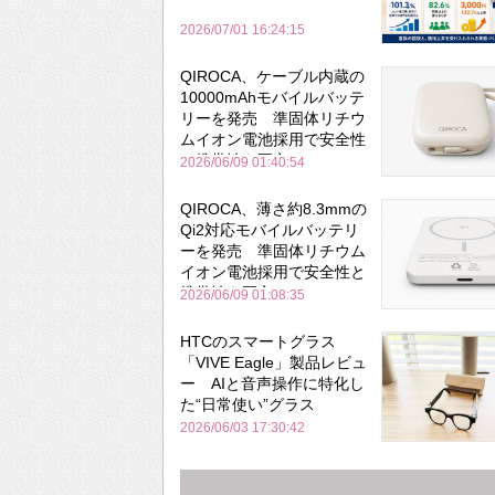
2026/07/01 16:24:15
QIROCA、ケーブル内蔵の
10000mAhモバイルバッテ
リーを発売 準固体リチウ
ムイオン電池採用で安全性
と携帯性を両立
2026/06/09 01:40:54
QIROCA、薄さ約8.3mmの
Qi2対応モバイルバッテリ
ーを発売 準固体リチウム
イオン電池採用で安全性と
携帯性を両立
2026/06/09 01:08:35
HTCのスマートグラス
「VIVE Eagle」製品レビュ
ー AIと音声操作に特化し
た“日常使い”グラス
2026/06/03 17:30:42