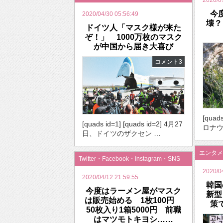
2020/0
今
2020/04/30 05:56:49
壊？
ドイツ人「マスク様が来た
ぞ！」 1000万枚のマスク
が中国から届き大喜び
コメント3
[quad
[quads id=1] [quads id=2] 4月27
ロナウ
日、ドイツのザクセン …
エンタメ
Twitter・Facebook・Instagram・SNS
2020/0
2020/04/12 21:59:55
韓国
今度はラーメン屋がマスク
新型
は販売始める 1枚100円
策
50枚入り1箱5000円 前職
はマツモトキヨシ……