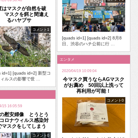
7/28 09:36:40
度はマスクが自然を破
 マスクを餌と間違え
るハヤブサ
コメント1
[quads id=1] [quads id=2] 8月8
日、渋谷のハチ公前に行 …
エンタメ
2020/04/19 10:09:04
s id=1] [quads id=2] 新型コ
ィルスの影響で世 …
今マスク買うならAGマスク
がお薦め 50回以上洗って
再利用が可能！
コメント0
4/15 16:05:59
の慰安婦像 とうとう
コロナウィルス感染対
でマスクをしてしまう
コメント0