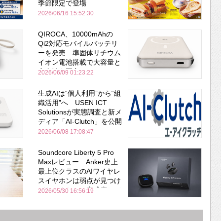
季節限定で登場
2026/06/16 15:52:30
QIROCA、10000mAhの
Qi2対応モバイルバッテリ
ーを発売 準固体リチウム
イオン電池搭載で大容量と
安全性を両立
2026/06/09 01:23:22
生成AIは“個人利用”から“組
織活用”へ USEN ICT
Solutionsが実態調査と新メ
ディア「AI-Clutch」を公開
2026/06/08 17:08:47
Soundcore Liberty 5 Pro
Maxレビュー Anker史上
最上位クラスのAIワイヤレ
スイヤホンは弱点が見つけ
づらいくらいの完成度にび
2026/05/30 16:56:19
びった ノイキャン性能は
Bose並み