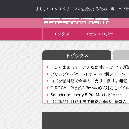
よりよいエクスペリエンスを提供するため、当ウェブサイト
ゴゴ通信
エンタメ
ITテクノロジー
トピックス
「えだまめって、こんなに甘かった？」新潟
プリングルズ×ウルトラマンの新フレーバー
コメダ珈琲店で今年も「カリー祭り」開催 
QIROCA、薄さ約8.3mmのQi2対応モバイ
Soundcore Liberty 5 Pro Maxレビュ･･･
【新製品】月額不要で自然な会話！最新AI（GPT
【次世代の没入感と生産性】VITURE Luma Ul
Geminiが音楽生成「Create music」機能提
挫折率8割の壁をAIで突破。ジャストシステ