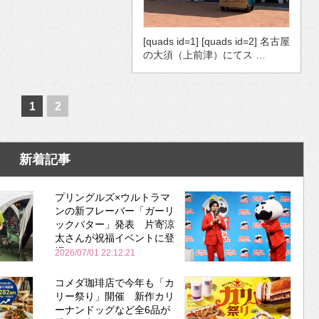
[quads id=1] [quads id=2] 名古屋
の大須（上前津）にてス …
1
2
新着記事
プリングルズ×ウルトラマ
ンの新フレーバー「ガーリ
ックバター」発表 片寄涼
太さんが祝福イベントに登
場
2026/07/01 22:12:21
コメダ珈琲店で今年も「カ
リー祭り」開催 新作カリ
ーナンドッグなど全6品が