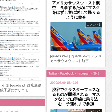
アメリカサウスウエスト航
空 食事するためにマスク
をはずし客に対して降りる
ように命令
コメント1
[quads id=1] [quads id=2] アメリ
カのサウスウエスト航空 …
Twitter・Facebook・Instagram・SNS
2020/08/09 15:49:06
s id=1] [quads id=2] 広島県
渋谷でクラスターフェスな
餃子店にホリエモ …
るものが開催される マス
クなしで山手線に乗り込
む 子連れまで参加
コメント6