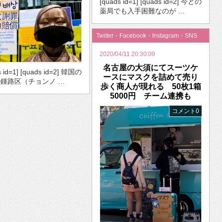
[quads id=1] [quads id=2] 今どの
薬局でも入手困難なのが …
Twitter・Facebook・Instagram・SNS
2020/04/11 20:30:09
名古屋の大須にてスーツケ
s id=1] [quads id=2] 韓国の
ースにマスクを詰めて売り
鍾路区（チョンノ …
歩く商人が現れる 50枚1箱
5000円 チーム連携も
コメント0