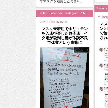
でマスクを着用したままF …
Twitter
Twitter・Facebook・Instagram・SNS
2020/1
2020/10/03 16:16:50
マス
ンと
マスク未着用でホリエモン
で論
を入店拒否した餃子店 イ
され
タ電が殺到し妻が体調不良
で休業という事態に
コメント3