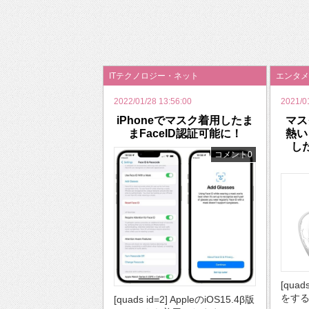
2026年のバレンタインは「自分で作って、想
ITテクノロジー・ネット
エンタメ
2022/01/28 13:56:00
2021/0
iPhoneでマスク着用したま
マス
まFaceID認証可能に！
熱い
し
コメント0
[quad
をする
[quads id=2] AppleのiOS15.4β版