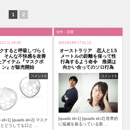
いを渡す」 TE･･･
1
2
女性・恋愛
1/21 11:16:28
2021/01/09 17:51:13
クすると呼吸しづらく
オーストラリア 恋人と1.5
 そんな不快感を改善
メートルの距離を保って性
たアイテム『マスクポ
行為するよう命令 推奨は
ン』が販売開始
向かい合ってのソロ行為
コメント0
コメント5
[quads id=1] [quads id=2] 世界的
s id=1] [quads id=2] マスク
に猛威を振るっている新 …
とどうしても口と …