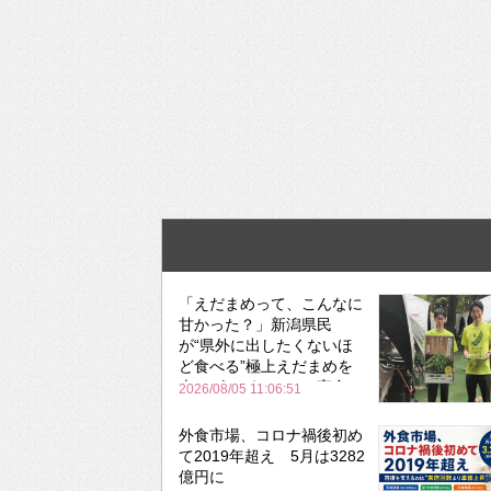
「えだまめって、こんなに
甘かった？」新潟県民
が“県外に出したくないほ
ど食べる”極上えだまめを
森のビアガーデンで実食
2026/08/05 11:06:51
外食市場、コロナ禍後初め
て2019年超え 5月は3282
億円に