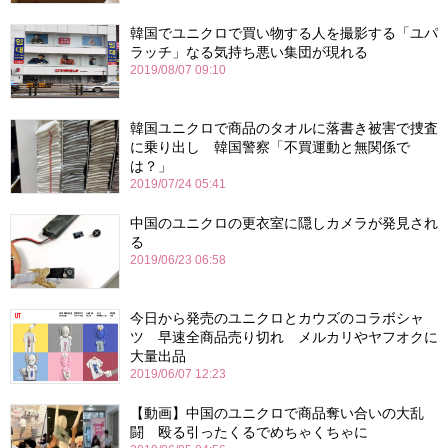
韓国でユニクロで買い物する人を撮影する「ユパ
ラッチ」なる気持ち悪い集団が現れる
2019/08/07 09:10
韓国ユニクロで商品のタオルに落書き被害で捜査
に乗り出し 韓国警察「不買運動と無関係で
は？」
2019/07/24 05:41
中国のユニクロの更衣室に隠しカメラが発見され
る
2019/06/23 06:58
今日から発売のユニクロとカウズのコラボシャ
ツ 早速全商品売り切れ メルカリやヤフオクに
大量出品
2019/06/07 12:23
【動画】中国のユニクロで商品奪い合いの大乱
闘 殴る引ったくるでめちゃくちゃに