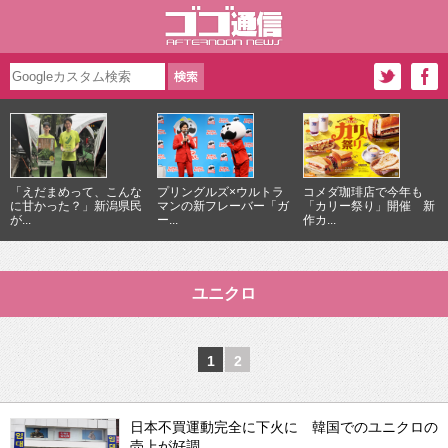
「えだまめって、こんな
プリングルズ×ウルトラ
コメダ珈琲店で今年も
に甘かった？」新潟県民
マンの新フレーバー「ガ
「カリー祭り」開催 新
が...
ー...
作カ...
ユニクロ
1
2
日本不買運動完全に下火に 韓国でのユニクロの
売上が好調