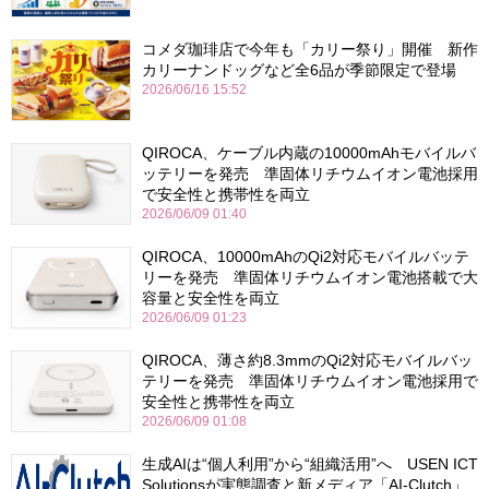
コメダ珈琲店で今年も「カリー祭り」開催 新作
カリーナンドッグなど全6品が季節限定で登場
2026/06/16 15:52
QIROCA、ケーブル内蔵の10000mAhモバイルバ
ッテリーを発売 準固体リチウムイオン電池採用
で安全性と携帯性を両立
2026/06/09 01:40
QIROCA、10000mAhのQi2対応モバイルバッテ
リーを発売 準固体リチウムイオン電池搭載で大
容量と安全性を両立
2026/06/09 01:23
QIROCA、薄さ約8.3mmのQi2対応モバイルバッ
テリーを発売 準固体リチウムイオン電池採用で
安全性と携帯性を両立
2026/06/09 01:08
生成AIは“個人利用”から“組織活用”へ USEN ICT
Solutionsが実態調査と新メディア「AI-Clutch」