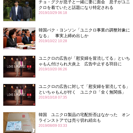
チョ・グクが息子と一緒に妻に面会 息子がユニ
クロを着ていたと話題になり特定される
2019/10/29 06:18
韓国パク・ヨンソン「ユニクロ事業の調整対象に
なる」 事実上締め出しか
2019/10/22 10:28
ユニクロの広告が「慰安婦を冒涜してる」といち
ゃもん付けられ大炎上 広告中止する羽目に
2019/10/20 06:26
ユニクロの広告に対して「慰安婦を冒涜してる」
といちゃもんが付く ユニクロ「全く無関係」
2019/10/18 07:35
韓国 ユニクロ製品の宅配拒否はなかった オン
ラインストアでは売り切れ続出も
2019/08/09 03:33