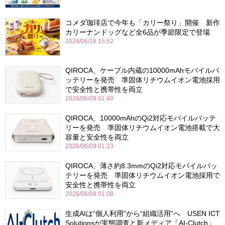
コメダ珈琲店で今年も「カリー祭り」開催 新作
カリーナンドッグなど全6品が季節限定で登場
2026/06/16 15:52
QIROCA、ケーブル内蔵の10000mAhモバイルバ
ッテリーを発売 準固体リチウムイオン電池採用
で安全性と携帯性を両立
2026/06/09 01:40
QIROCA、10000mAhのQi2対応モバイルバッテ
リーを発売 準固体リチウムイオン電池搭載で大
容量と安全性を両立
2026/06/09 01:23
QIROCA、薄さ約8.3mmのQi2対応モバイルバッ
テリーを発売 準固体リチウムイオン電池採用で
安全性と携帯性を両立
2026/06/09 01:08
生成AIは“個人利用”から“組織活用”へ USEN ICT
Solutionsが実態調査と新メディア「AI-Clutch」