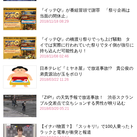
『イッテQ!』が番組冒頭で謝罪 「祭り企画は
当面の間休止」
2018/11/18 08:29
『イッテQ!』の橋渡り祭りでっち上げ騒動 タ
イでは実際に行われていた祭りでタイ側が強引に
持ち込んだ可能性あり！
2018/11/08 02:46
日本テレビ『ミヤネ屋』で放送事故!? 貴公俊の
弟貴源治が玉をポロリ
2018/03/22 11:26
『ZIP!』の天気予報で放送事故！ 渋谷スクラン
ブル交差点で立ちションする男性が映り込む
2018/03/20 05:21
【イナバ物置？】『スッキリ!』で100人乗ったト
ラックと電車が衝突と報道