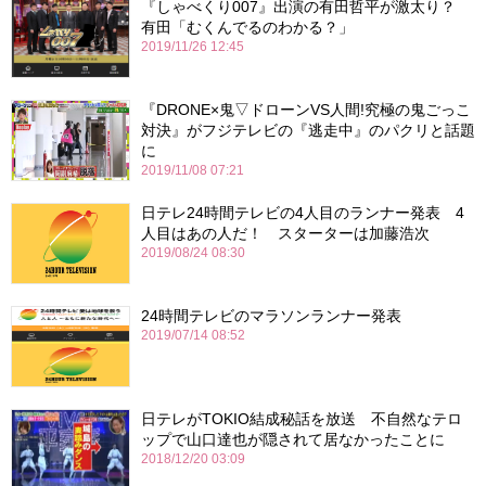
『しゃべくり007』出演の有田哲平が激太り？
有田「むくんでるのわかる？」
2019/11/26 12:45
『DRONE×鬼▽ドローンVS人間!究極の鬼ごっこ
対決』がフジテレビの『逃走中』のパクリと話題
に
2019/11/08 07:21
日テレ24時間テレビの4人目のランナー発表 4
人目はあの人だ！ スターターは加藤浩次
2019/08/24 08:30
24時間テレビのマラソンランナー発表
2019/07/14 08:52
日テレがTOKIO結成秘話を放送 不自然なテロ
ップで山口達也が隠されて居なかったことに
2018/12/20 03:09