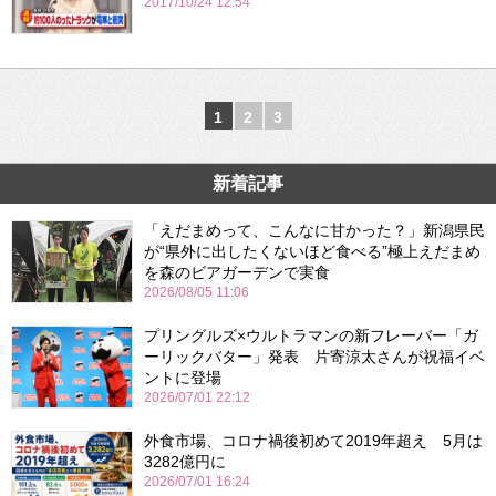
2017/10/24 12:54
1
2
3
新着記事
「えだまめって、こんなに甘かった？」新潟県民
が“県外に出したくないほど食べる”極上えだまめ
を森のビアガーデンで実食
2026/08/05 11:06
プリングルズ×ウルトラマンの新フレーバー「ガ
ーリックバター」発表 片寄涼太さんが祝福イベ
ントに登場
2026/07/01 22:12
外食市場、コロナ禍後初めて2019年超え 5月は
3282億円に
2026/07/01 16:24