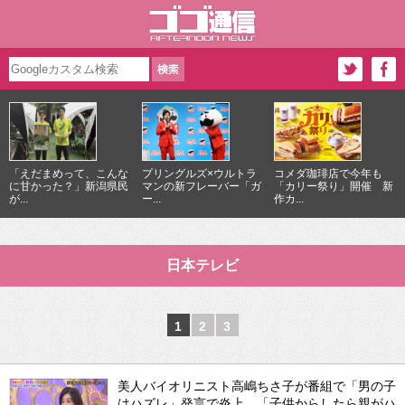
「えだまめって、こんな
プリングルズ×ウルトラ
コメダ珈琲店で今年も
に甘かった？」新潟県民
マンの新フレーバー「ガ
「カリー祭り」開催 新
が...
ー...
作カ...
日本テレビ
1
2
3
美人バイオリニスト高嶋ちさ子が番組で「男の子
はハズレ」発言で炎上 「子供からしたら親がハ