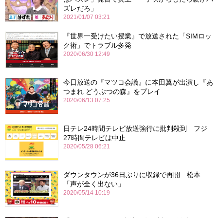
ズレだろ」
2021/01/07 03:21
『世界一受けたい授業』で放送された「SIMロッ
ク術」でトラブル多発
2020/06/30 12:49
今日放送の『マツコ会議』に本田翼が出演し『あ
つまれ どうぶつの森』をプレイ
2020/06/13 07:25
日テレ24時間テレビ放送強行に批判殺到 フジ
27時間テレビは中止
2020/05/28 06:21
ダウンタウンが36日ぶりに収録で再開 松本
「声が全く出ない」
2020/05/14 10:19