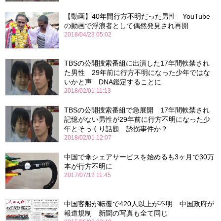
【動画】40年間行方不明だった男性 YouTube
の動画で浮浪者として偶然発見され再開
2018/04/23 05:02
TBSの公開捜索番組に出演した17年間軟禁され
た男性 29年前に行方不明になった少年ではな
いかと声 DNA鑑定することに
2018/02/01 11:13
TBSの公開捜索番組で急展開 17年間軟禁され
記憶がない男性が29年前に行方不明になった少
年とそっくり話題 誘拐事件か？
2018/02/01 12:07
中国で傘シェアサービスを始めるも3ヶ月で30万
本が行方不明に
2017/07/12 11:45
中国客船が転覆で420人以上が不明 中国政府が
報道規制 新聞の写真も全て同じ