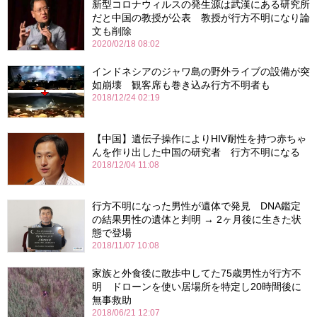
新型コロナウィルスの発生源は武漢にある研究所
だと中国の教授が公表 教授が行方不明になり論
文も削除
2020/02/18 08:02
インドネシアのジャワ島の野外ライブの設備が突
如崩壊 観客席も巻き込み行方不明者も
2018/12/24 02:19
【中国】遺伝子操作によりHIV耐性を持つ赤ちゃ
んを作り出した中国の研究者 行方不明になる
2018/12/04 11:08
行方不明になった男性が遺体で発見 DNA鑑定
の結果男性の遺体と判明 → 2ヶ月後に生きた状
態で登場
2018/11/07 10:08
家族と外食後に散歩中してた75歳男性が行方不
明 ドローンを使い居場所を特定し20時間後に
無事救助
2018/06/21 12:07