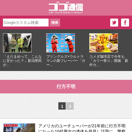
「えだまめって、こんな
プリングルズ×ウルトラ
コメダ珈琲店で今年も
に甘かった？」新潟県民
マンの新フレーバー「ガ
「カリー祭り」開催 新
が...
ー...
作カ...
行方不明
1
2
アメリカのユーチューバーが21年前に行方不明
になった10代男女の遺体を発見し話題に 警察