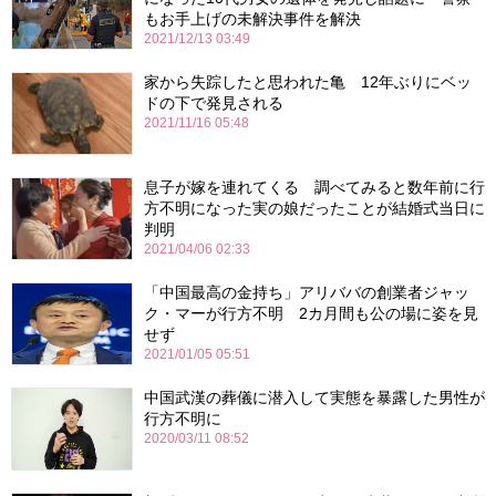
もお手上げの未解決事件を解決
2021/12/13 03:49
家から失踪したと思われた亀 12年ぶりにベッ
ドの下で発見される
2021/11/16 05:48
息子が嫁を連れてくる 調べてみると数年前に行
方不明になった実の娘だったことが結婚式当日に
判明
2021/04/06 02:33
「中国最高の金持ち」アリババの創業者ジャッ
ク・マーが行方不明 2カ月間も公の場に姿を見
せず
2021/01/05 05:51
中国武漢の葬儀に潜入して実態を暴露した男性が
行方不明に
2020/03/11 08:52