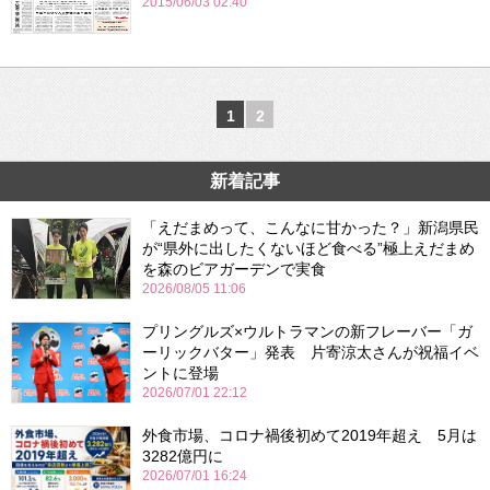
2015/06/03 02:40
1
2
新着記事
「えだまめって、こんなに甘かった？」新潟県民
が“県外に出したくないほど食べる”極上えだまめ
を森のビアガーデンで実食
2026/08/05 11:06
プリングルズ×ウルトラマンの新フレーバー「ガ
ーリックバター」発表 片寄涼太さんが祝福イベ
ントに登場
2026/07/01 22:12
外食市場、コロナ禍後初めて2019年超え 5月は
3282億円に
2026/07/01 16:24