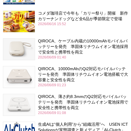
コメダ珈琲店で今年も「カリー祭り」開催 新作
カリーナンドッグなど全6品が季節限定で登場
2026/06/16 15:52
QIROCA、ケーブル内蔵の10000mAhモバイルバ
ッテリーを発売 準固体リチウムイオン電池採用
で安全性と携帯性を両立
2026/06/09 01:40
QIROCA、10000mAhのQi2対応モバイルバッテ
リーを発売 準固体リチウムイオン電池搭載で大
容量と安全性を両立
2026/06/09 01:23
QIROCA、薄さ約8.3mmのQi2対応モバイルバッ
テリーを発売 準固体リチウムイオン電池採用で
安全性と携帯性を両立
2026/06/09 01:08
生成AIは“個人利用”から“組織活用”へ USEN ICT
Solutionsが実態調査と新メディア「AI-Clutch」