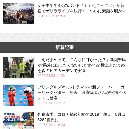
女子中学生8人のバンド『五五七二三二〇』が新
宿でゲリラライブを決行！ ついに素顔を明かす
2015/03/19 05:53
新着記事
「えだまめって、こんなに甘かった？」新潟県民
が“県外に出したくないほど食べる”極上えだまめ
を森のビアガーデンで実食
2026/08/05 11:06
プリングルズ×ウルトラマンの新フレーバー「ガ
ーリックバター」発表 片寄涼太さんが祝福イベ
ントに登場
2026/07/01 22:12
外食市場、コロナ禍後初めて2019年超え 5月は
3282億円に
2026/07/01 16:24