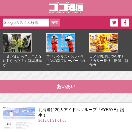
「えだまめって、こんな
プリングルズ×ウルトラ
コメダ珈琲店で今年も
に甘かった？」新潟県民
マンの新フレーバー「ガ
「カリー祭り」開催 新
が...
ー...
作カ...
あいあい
北海道に20人アイドルグループ『AYEAYE』誕
生！
2019/01/21 01:06