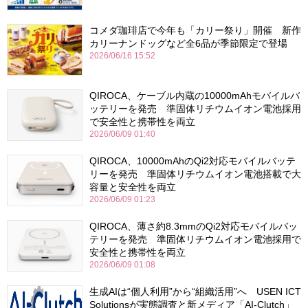
コメダ珈琲店で今年も「カリー祭り」開催 新作
カリーナンドッグなど全6品が季節限定で登場
2026/06/16 15:52
QIROCA、ケーブル内蔵の10000mAhモバイルバ
ッテリーを発売 準固体リチウムイオン電池採用
で安全性と携帯性を両立
2026/06/09 01:40
QIROCA、10000mAhのQi2対応モバイルバッテ
リーを発売 準固体リチウムイオン電池搭載で大
容量と安全性を両立
2026/06/09 01:23
QIROCA、薄さ約8.3mmのQi2対応モバイルバッ
テリーを発売 準固体リチウムイオン電池採用で
安全性と携帯性を両立
2026/06/09 01:08
生成AIは“個人利用”から“組織活用”へ USEN ICT
Solutionsが実態調査と新メディア「AI-Clutch」