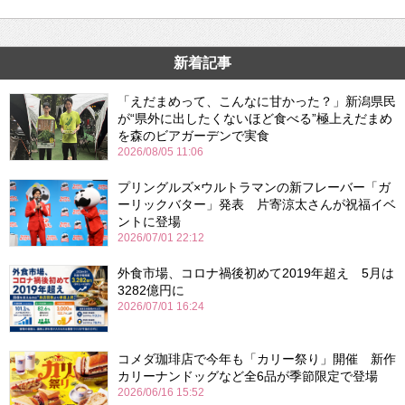
新着記事
「えだまめって、こんなに甘かった？」新潟県民
が“県外に出したくないほど食べる”極上えだまめ
を森のビアガーデンで実食
2026/08/05 11:06
プリングルズ×ウルトラマンの新フレーバー「ガ
ーリックバター」発表 片寄涼太さんが祝福イベ
ントに登場
2026/07/01 22:12
外食市場、コロナ禍後初めて2019年超え 5月は
3282億円に
2026/07/01 16:24
コメダ珈琲店で今年も「カリー祭り」開催 新作
カリーナンドッグなど全6品が季節限定で登場
2026/06/16 15:52