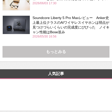
2026/06/03 17:30
Soundcore Liberty 5 Pro Maxレビュー Anker史
上最上位クラスのAIワイヤレスイヤホンは弱点が
見つけづらいくらいの完成度にびびった ノイキ
ャン性能はBose並み
2026/05/30 16:56
もっとみる
人気記事