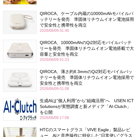
QIROCA、ケーブル内蔵の10000mAhモバイルバ
ッテリーを発売 準固体リチウムイオン電池採用
で安全性と携帯性を両立
2026/06/09 01:40
QIROCA、10000mAhのQi2対応モバイルバッテ
リーを発売 準固体リチウムイオン電池搭載で大
容量と安全性を両立
2026/06/09 01:23
QIROCA、薄さ約8.3mmのQi2対応モバイルバッ
テリーを発売 準固体リチウムイオン電池採用で
安全性と携帯性を両立
2026/06/09 01:08
生成AIは“個人利用”から“組織活用”へ USEN ICT
Solutionsが実態調査と新メディア「AI-Clutch」
を公開
2026/06/08 17:08
HTCのスマートグラス「VIVE Eagle」製品レビ
ュー AIと音声操作に特化した“日常使い”グラス