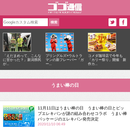
「えだまめって、こんな
プリングルズ×ウルトラ
コメダ珈琲店で今年も
に甘かった？」新潟県民
マンの新フレーバー「ガ
「カリー祭り」開催 新
が...
ー...
作カ...
うまい棒の日
11月11日はうまい棒の日 うまい棒の日とピッ
プエレキバンが謎の組み合わせコラボ うまい棒
パッケージのエレキバン発売決定
2020/11/10 06:49