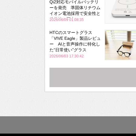
Qi2対応モバイルバッテリ
ーを発売 準固体リチウム
イオン電池採用で安全性と
携帯性を両立
2026/06/09 01:08:35
HTCのスマートグラス
「VIVE Eagle」製品レビュ
ー AIと音声操作に特化し
た“日常使い”グラス
2026/06/03 17:30:42