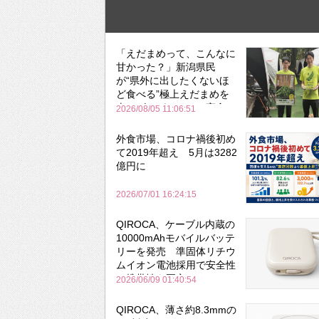
「えだまめって、こんなに
甘かった？」新潟県民
が“県外に出したくないほ
ど食べる”極上えだまめを
森のビアガーデンで実食
2026/08/05 11:06:51
外食市場、コロナ禍後初め
て2019年超え 5月は3282
億円に
2026/07/01 16:24:15
QIROCA、ケーブル内蔵の
10000mAhモバイルバッテ
リーを発売 準固体リチウ
ムイオン電池採用で安全性
と携帯性を両立
2026/06/09 01:40:54
QIROCA、薄さ約8.3mmの