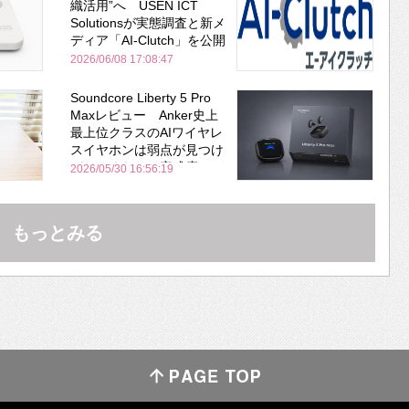
織活用”へ USEN ICT
Solutionsが実態調査と新メ
ディア「AI-Clutch」を公開
2026/06/08 17:08:47
Soundcore Liberty 5 Pro
Maxレビュー Anker史上
最上位クラスのAIワイヤレ
スイヤホンは弱点が見つけ
づらいくらいの完成度にび
2026/05/30 16:56:19
びった ノイキャン性能は
Bose並み
もっとみる