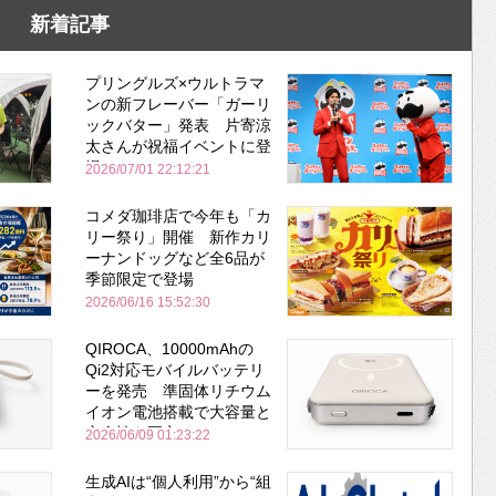
新着記事
プリングルズ×ウルトラマ
ンの新フレーバー「ガーリ
ックバター」発表 片寄涼
太さんが祝福イベントに登
場
2026/07/01 22:12:21
コメダ珈琲店で今年も「カ
リー祭り」開催 新作カリ
ーナンドッグなど全6品が
季節限定で登場
2026/06/16 15:52:30
QIROCA、10000mAhの
Qi2対応モバイルバッテリ
ーを発売 準固体リチウム
イオン電池搭載で大容量と
安全性を両立
2026/06/09 01:23:22
生成AIは“個人利用”から“組