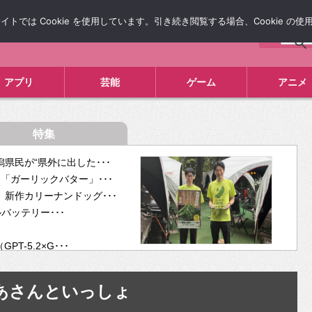
では Cookie を使用しています。引き続き閲覧する場合、Cookie の
について
広告掲載について
お問い合わせ
タレコミ
アプリ
芸能
ゲーム
アニメ
特集
県民が“県外に出した･･･
「ガーリックバター」･･･
新作カリーナンドッグ･･･
ルバッテリー･･･
-5.2×G･･･
tra･･･
供開･･･
あさんといっしょ
ム、”自分が今話し･･･