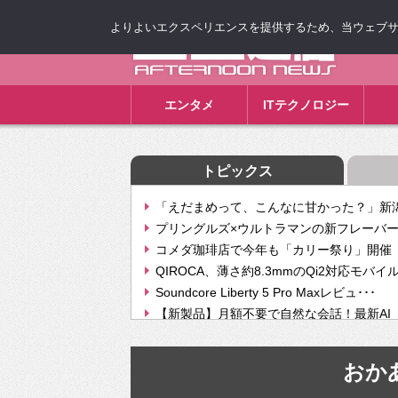
よりよいエクスペリエンスを提供するため、当ウェブサイト
ゴゴ通信
エンタメ
ITテクノロジー
トピックス
「えだまめって、こんなに甘かった？」新潟
プリングルズ×ウルトラマンの新フレーバー
コメダ珈琲店で今年も「カリー祭り」開催 
QIROCA、薄さ約8.3mmのQi2対応モバイ
Soundcore Liberty 5 Pro Maxレビュ･･･
【新製品】月額不要で自然な会話！最新AI（GPT
【次世代の没入感と生産性】VITURE Luma Ul
Geminiが音楽生成「Create music」機能提
おか
挫折率8割の壁をAIで突破。ジャストシステ