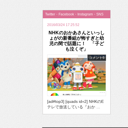
2026年のバレンタインは「自分で作って、想
Twitter・Facebook・Instagram・SNS
2016/03/24 17:25:52
NHKのおかあさんといっし
ょがの新番組が怖すぎと幼
児の間で話題に！ 「子ど
も泣くぞ」
コメント6
[ad#top3] [quads id=2] NHKのE
テレで放送している『おか …