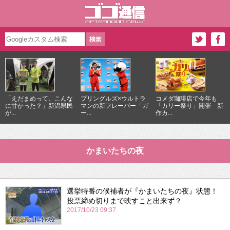
「えだまめって、こんな
プリングルズ×ウルトラ
コメダ珈琲店で今年も
に甘かった？」新潟県民
マンの新フレーバー「ガ
「カリー祭り」開催 新
が...
ー...
作カ...
かまいたちの夜
選挙特番の候補者が『かまいたちの夜』状態！
投票締め切りまで映すこと出来ず？
2017/10/23 09:37