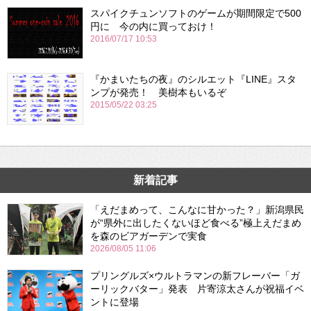
スパイクチュンソフトのゲームが期間限定で500
円に 今の内に買っておけ！
2016/07/17 10:53
『かまいたちの夜』のシルエット『LINE』スタ
ンプが発売！ 美樹本もいるぞ
2015/05/22 03:25
新着記事
「えだまめって、こんなに甘かった？」新潟県民
が“県外に出したくないほど食べる”極上えだまめ
を森のビアガーデンで実食
2026/08/05 11:06
プリングルズ×ウルトラマンの新フレーバー「ガ
ーリックバター」発表 片寄涼太さんが祝福イベ
ントに登場