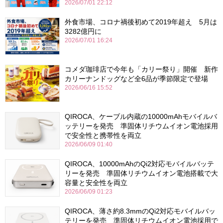
2026/07/01 22:12
外食市場、コロナ禍後初めて2019年超え 5月は
3282億円に
2026/07/01 16:24
コメダ珈琲店で今年も「カリー祭り」開催 新作
カリーナンドッグなど全6品が季節限定で登場
2026/06/16 15:52
QIROCA、ケーブル内蔵の10000mAhモバイルバ
ッテリーを発売 準固体リチウムイオン電池採用
で安全性と携帯性を両立
2026/06/09 01:40
QIROCA、10000mAhのQi2対応モバイルバッテ
リーを発売 準固体リチウムイオン電池搭載で大
容量と安全性を両立
2026/06/09 01:23
QIROCA、薄さ約8.3mmのQi2対応モバイルバッ
テリーを発売 準固体リチウムイオン電池採用で