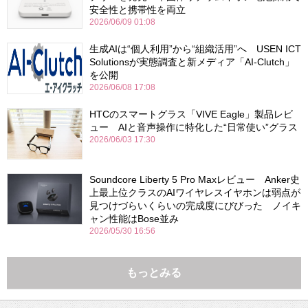
安全性と携帯性を両立
2026/06/09 01:08
生成AIは“個人利用”から“組織活用”へ USEN ICT
Solutionsが実態調査と新メディア「AI-Clutch」
を公開
2026/06/08 17:08
HTCのスマートグラス「VIVE Eagle」製品レビ
ュー AIと音声操作に特化した“日常使い”グラス
2026/06/03 17:30
Soundcore Liberty 5 Pro Maxレビュー Anker史
上最上位クラスのAIワイヤレスイヤホンは弱点が
見つけづらいくらいの完成度にびびった ノイキ
ャン性能はBose並み
2026/05/30 16:56
もっとみる