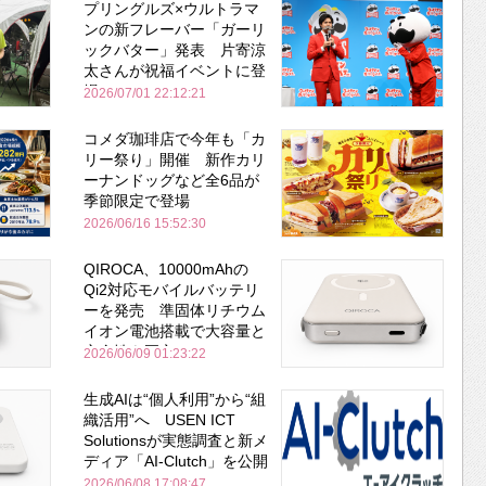
プリングルズ×ウルトラマ
ンの新フレーバー「ガーリ
ックバター」発表 片寄涼
太さんが祝福イベントに登
場
2026/07/01 22:12:21
コメダ珈琲店で今年も「カ
リー祭り」開催 新作カリ
ーナンドッグなど全6品が
季節限定で登場
2026/06/16 15:52:30
QIROCA、10000mAhの
Qi2対応モバイルバッテリ
ーを発売 準固体リチウム
イオン電池搭載で大容量と
安全性を両立
2026/06/09 01:23:22
生成AIは“個人利用”から“組
織活用”へ USEN ICT
Solutionsが実態調査と新メ
ディア「AI-Clutch」を公開
2026/06/08 17:08:47