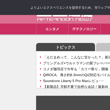
よりよいエクスペリエンスを提供するため、当ウェブサイト
ゴゴ通信
エンタメ
ITテクノロジー
トピックス
「えだまめって、こんなに甘かった？」新潟
プリングルズ×ウルトラマンの新フレーバー
コメダ珈琲店で今年も「カリー祭り」開催 
QIROCA、薄さ約8.3mmのQi2対応モバイ
Soundcore Liberty 5 Pro Maxレビュ･･･
【新製品】月額不要で自然な会話！最新AI（GPT
【次世代の没入感と生産性】VITURE Luma Ul
Geminiが音楽生成「Create music」機能提
挫折率8割の壁をAIで突破。ジャストシステ