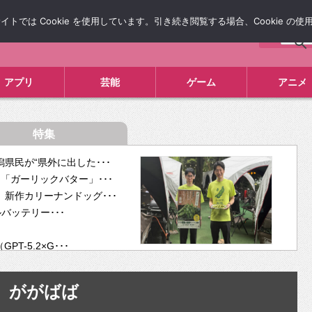
では Cookie を使用しています。引き続き閲覧する場合、Cookie の
について
広告掲載について
お問い合わせ
タレコミ
アプリ
芸能
ゲーム
アニメ
特集
県民が“県外に出した･･･
「ガーリックバター」･･･
新作カリーナンドッグ･･･
ルバッテリー･･･
-5.2×G･･･
tra･･･
供開･･･
ががばば
ム、”自分が今話し･･･