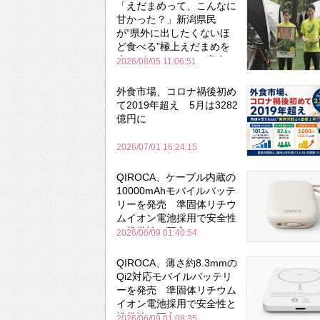
「えだまめって、こんなに
甘かった？」新潟県民
が“県外に出したくないほ
ど食べる”極上えだまめを
森のビアガーデンで実食
2026/08/05 11:06:51
外食市場、コロナ禍後初め
て2019年超え 5月は3282
億円に
2026/07/01 16:24:15
QIROCA、ケーブル内蔵の
10000mAhモバイルバッテ
リーを発売 準固体リチウ
ムイオン電池採用で安全性
と携帯性を両立
2026/06/09 01:40:54
QIROCA、薄さ約8.3mmの
Qi2対応モバイルバッテリ
ーを発売 準固体リチウム
イオン電池採用で安全性と
携帯性を両立
2026/06/09 01:08:35