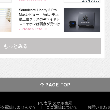
Soundcore Liberty 5 Pro
Maxレビュー Anker史上
最上位クラスのAIワイヤレ
スイヤホンは弱点が見つけ
づらいくらいの完成度にび
2026/05/30 16:56:19
びった ノイキャン性能は
Bose並み
もっとみる
PC表示
スマホ表示
事を配信しませんか？
ゴゴ通信について
お問い合わ