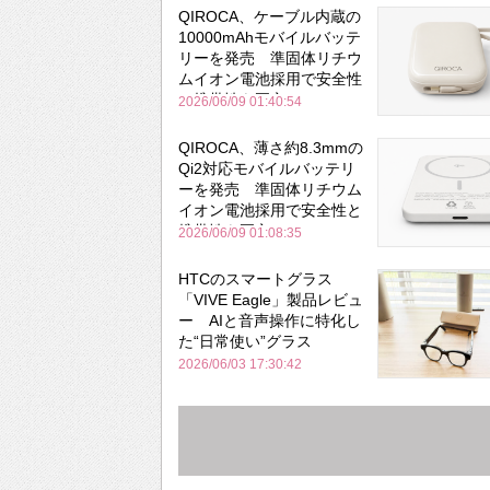
QIROCA、ケーブル内蔵の
10000mAhモバイルバッテ
リーを発売 準固体リチウ
ムイオン電池採用で安全性
と携帯性を両立
2026/06/09 01:40:54
QIROCA、薄さ約8.3mmの
Qi2対応モバイルバッテリ
ーを発売 準固体リチウム
イオン電池採用で安全性と
携帯性を両立
2026/06/09 01:08:35
HTCのスマートグラス
「VIVE Eagle」製品レビュ
ー AIと音声操作に特化し
た“日常使い”グラス
2026/06/03 17:30:42