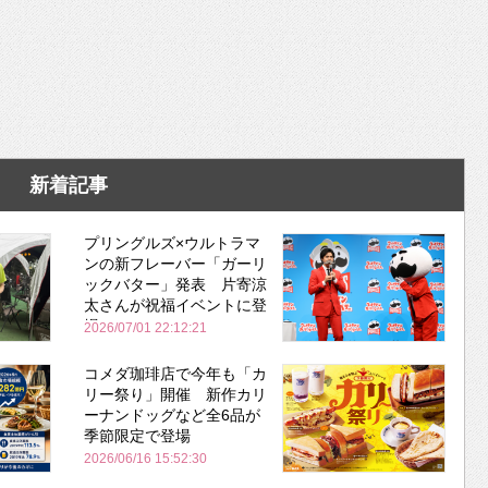
新着記事
プリングルズ×ウルトラマ
ンの新フレーバー「ガーリ
ックバター」発表 片寄涼
太さんが祝福イベントに登
場
2026/07/01 22:12:21
コメダ珈琲店で今年も「カ
リー祭り」開催 新作カリ
ーナンドッグなど全6品が
季節限定で登場
2026/06/16 15:52:30