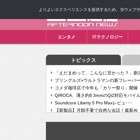
よりよいエクスペリエンスを提供するため、当ウェブサイト
ゴゴ通信
エンタメ
ITテクノロジー
トピックス
「えだまめって、こんなに甘かった？」新潟
プリングルズ×ウルトラマンの新フレーバー
コメダ珈琲店で今年も「カリー祭り」開催 
QIROCA、薄さ約8.3mmのQi2対応モバイ
Soundcore Liberty 5 Pro Maxレビュ･･･
【新製品】月額不要で自然な会話！最新AI（GPT
【次世代の没入感と生産性】VITURE Luma Ul
Geminiが音楽生成「Create music」機能提
挫折率8割の壁をAIで突破。ジャストシステ