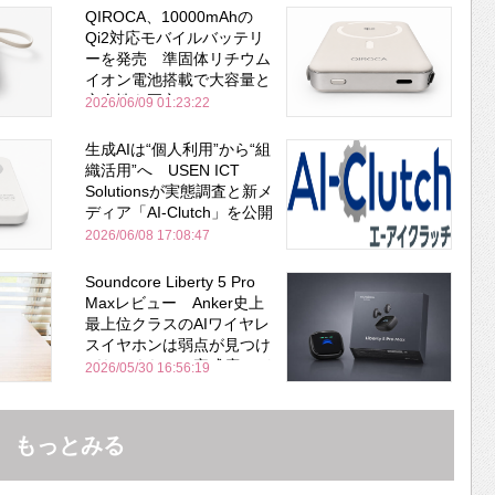
QIROCA、10000mAhの
Qi2対応モバイルバッテリ
ーを発売 準固体リチウム
イオン電池搭載で大容量と
安全性を両立
2026/06/09 01:23:22
生成AIは“個人利用”から“組
織活用”へ USEN ICT
Solutionsが実態調査と新メ
ディア「AI-Clutch」を公開
2026/06/08 17:08:47
Soundcore Liberty 5 Pro
Maxレビュー Anker史上
最上位クラスのAIワイヤレ
スイヤホンは弱点が見つけ
づらいくらいの完成度にび
2026/05/30 16:56:19
びった ノイキャン性能は
Bose並み
もっとみる