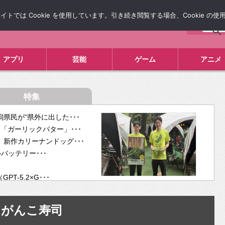
では Cookie を使用しています。引き続き閲覧する場合、Cookie の
について
広告掲載について
お問い合わせ
タレコミ
アプリ
芸能
ゲーム
アニメ
特集
県民が“県外に出した･･･
「ガーリックバター」･･･
新作カリーナンドッグ･･･
ルバッテリー･･･
-5.2×G･･･
tra･･･
供開･･･
がんこ寿司
ム、”自分が今話し･･･