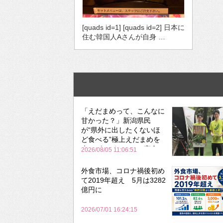
[quads id=1] [quads id=2] 日本に
住む韓国人Aさんが自身 …
「えだまめって、こんなに
甘かった？」新潟県民
が“県外に出したくないほ
ど食べる”極上えだまめを
森のビアガーデンで実食
2026/08/05 11:06:51
外食市場、コロナ禍後初め
て2019年超え 5月は3282
億円に
2026/07/01 16:24:15