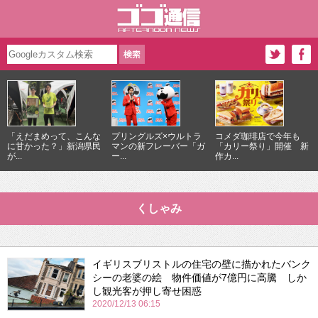
「えだまめって、こんな
プリングルズ×ウルトラ
コメダ珈琲店で今年も
に甘かった？」新潟県民
マンの新フレーバー「ガ
「カリー祭り」開催 新
が...
ー...
作カ...
くしゃみ
イギリスブリストルの住宅の壁に描かれたバンク
シーの老婆の絵 物件価値が7億円に高騰 しか
し観光客が押し寄せ困惑
2020/12/13 06:15