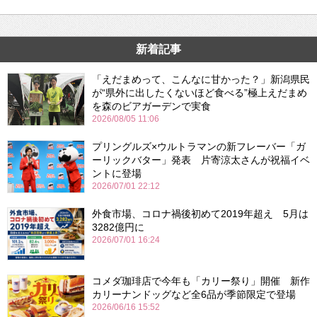
新着記事
「えだまめって、こんなに甘かった？」新潟県民
が“県外に出したくないほど食べる”極上えだまめ
を森のビアガーデンで実食
2026/08/05 11:06
プリングルズ×ウルトラマンの新フレーバー「ガ
ーリックバター」発表 片寄涼太さんが祝福イベ
ントに登場
2026/07/01 22:12
外食市場、コロナ禍後初めて2019年超え 5月は
3282億円に
2026/07/01 16:24
コメダ珈琲店で今年も「カリー祭り」開催 新作
カリーナンドッグなど全6品が季節限定で登場
2026/06/16 15:52