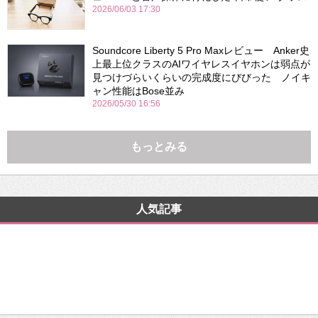
2026/06/03 17:30
Soundcore Liberty 5 Pro Maxレビュー Anker史
上最上位クラスのAIワイヤレスイヤホンは弱点が
見つけづらいくらいの完成度にびびった ノイキ
ャン性能はBose並み
2026/05/30 16:56
もっとみる
人気記事