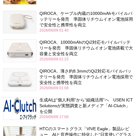
QIROCA、ケーブル内蔵の10000mAhモバイルバ
ッテリーを発売 準固体リチウムイオン電池採用
で安全性と携帯性を両立
2026/06/09 01:40
QIROCA、10000mAhのQi2対応モバイルバッテ
リーを発売 準固体リチウムイオン電池搭載で大
容量と安全性を両立
2026/06/09 01:23
QIROCA、薄さ約8.3mmのQi2対応モバイルバッ
テリーを発売 準固体リチウムイオン電池採用で
安全性と携帯性を両立
2026/06/09 01:08
生成AIは“個人利用”から“組織活用”へ USEN ICT
Solutionsが実態調査と新メディア「AI-Clutch」
を公開
2026/06/08 17:08
HTCのスマートグラス「VIVE Eagle」製品レビ
ュー AIと音声操作に特化した“日常使い”グラス