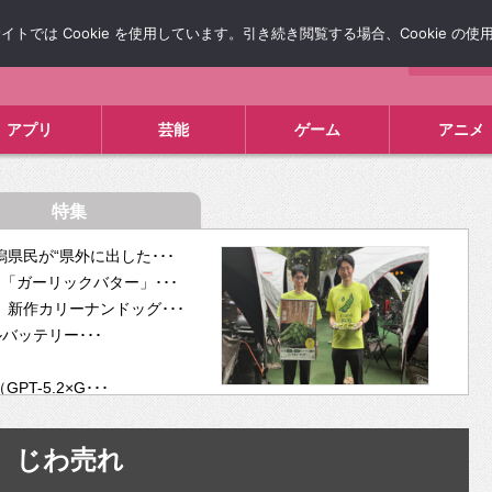
では Cookie を使用しています。引き続き閲覧する場合、Cookie の
について
広告掲載について
お問い合わせ
タレコミ
アプリ
芸能
ゲーム
アニメ
特集
県民が“県外に出した･･･
「ガーリックバター」･･･
新作カリーナンドッグ･･･
ルバッテリー･･･
-5.2×G･･･
tra･･･
供開･･･
じわ売れ
ム、”自分が今話し･･･