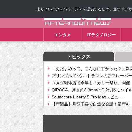
よりよいエクスペリエンスを提供するため、当ウェブサイト
ゴゴ通信
エンタメ
ITテクノロジー
トピックス
「えだまめって、こんなに甘かった？」新潟
プリングルズ×ウルトラマンの新フレーバー
コメダ珈琲店で今年も「カリー祭り」開催 
QIROCA、薄さ約8.3mmのQi2対応モバイ
Soundcore Liberty 5 Pro Maxレビュ･･･
【新製品】月額不要で自然な会話！最新AI（GPT
【次世代の没入感と生産性】VITURE Luma Ul
Geminiが音楽生成「Create music」機能提
挫折率8割の壁をAIで突破。ジャストシステ