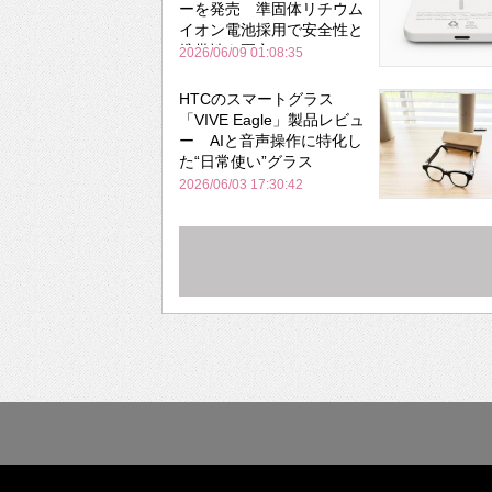
ーを発売 準固体リチウム
イオン電池採用で安全性と
携帯性を両立
2026/06/09 01:08:35
HTCのスマートグラス
「VIVE Eagle」製品レビュ
ー AIと音声操作に特化し
た“日常使い”グラス
2026/06/03 17:30:42