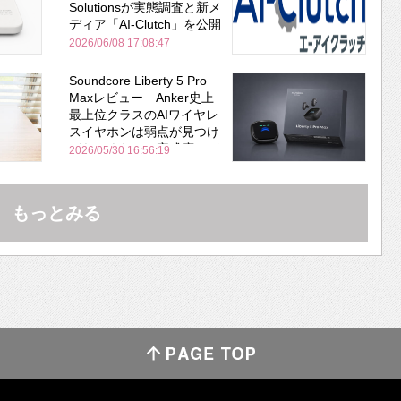
Solutionsが実態調査と新メ
ディア「AI-Clutch」を公開
2026/06/08 17:08:47
Soundcore Liberty 5 Pro
Maxレビュー Anker史上
最上位クラスのAIワイヤレ
スイヤホンは弱点が見つけ
づらいくらいの完成度にび
2026/05/30 16:56:19
びった ノイキャン性能は
Bose並み
もっとみる