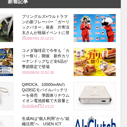
新着記事
プリングルズ×ウルトラマ
ンの新フレーバー「ガーリ
ックバター」発表 片寄涼
太さんが祝福イベントに登
場
2026/07/01 22:12:21
コメダ珈琲店で今年も「カ
リー祭り」開催 新作カリ
ーナンドッグなど全6品が
季節限定で登場
2026/06/16 15:52:30
QIROCA、10000mAhの
Qi2対応モバイルバッテリ
ーを発売 準固体リチウム
イオン電池搭載で大容量と
安全性を両立
2026/06/09 01:23:22
生成AIは“個人利用”から“組
織活用”へ USEN ICT