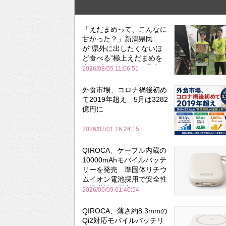
「えだまめって、こんなに
甘かった？」新潟県民
が“県外に出したくないほ
ど食べる”極上えだまめを
森のビアガーデンで実食
2026/08/05 11:06:51
外食市場、コロナ禍後初め
て2019年超え 5月は3282
億円に
2026/07/01 16:24:15
QIROCA、ケーブル内蔵の
10000mAhモバイルバッテ
リーを発売 準固体リチウ
ムイオン電池採用で安全性
と携帯性を両立
2026/06/09 01:40:54
QIROCA、薄さ約8.3mmの
Qi2対応モバイルバッテリ