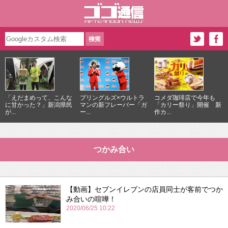
「えだまめって、こんな
プリングルズ×ウルトラ
コメダ珈琲店で今年も
に甘かった？」新潟県民
マンの新フレーバー「ガ
「カリー祭り」開催 新
が...
ー...
作カ...
つかみ合い
【動画】セブンイレブンの店員同士が客前でつか
み合いの喧嘩！
2020/06/25 10:22