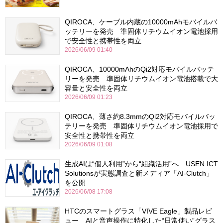
QIROCA、ケーブル内蔵の10000mAhモバイルバ
ッテリーを発売 準固体リチウムイオン電池採用
で安全性と携帯性を両立
2026/06/09 01:40
QIROCA、10000mAhのQi2対応モバイルバッテ
リーを発売 準固体リチウムイオン電池搭載で大
容量と安全性を両立
2026/06/09 01:23
QIROCA、薄さ約8.3mmのQi2対応モバイルバッ
テリーを発売 準固体リチウムイオン電池採用で
安全性と携帯性を両立
2026/06/09 01:08
生成AIは“個人利用”から“組織活用”へ USEN ICT
Solutionsが実態調査と新メディア「AI-Clutch」
を公開
2026/06/08 17:08
HTCのスマートグラス「VIVE Eagle」製品レビ
ュー AIと音声操作に特化した“日常使い”グラス