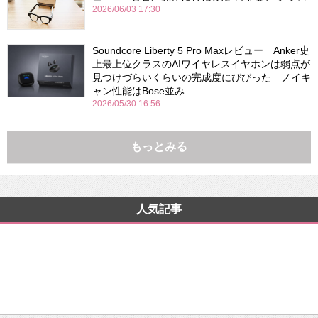
2026/06/03 17:30
Soundcore Liberty 5 Pro Maxレビュー Anker史
上最上位クラスのAIワイヤレスイヤホンは弱点が
見つけづらいくらいの完成度にびびった ノイキ
ャン性能はBose並み
2026/05/30 16:56
もっとみる
人気記事