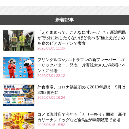
新着記事
「えだまめって、こんなに甘かった？」新潟県民
が“県外に出したくないほど食べる”極上えだまめ
を森のビアガーデンで実食
2026/08/05 11:06
プリングルズ×ウルトラマンの新フレーバー「ガ
ーリックバター」発表 片寄涼太さんが祝福イベ
ントに登場
2026/07/01 22:12
外食市場、コロナ禍後初めて2019年超え 5月は
3282億円に
2026/07/01 16:24
コメダ珈琲店で今年も「カリー祭り」開催 新作
カリーナンドッグなど全6品が季節限定で登場
2026/06/16 15:52