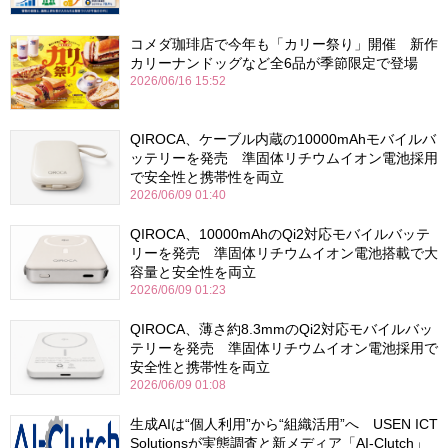
コメダ珈琲店で今年も「カリー祭り」開催 新作
カリーナンドッグなど全6品が季節限定で登場
2026/06/16 15:52
QIROCA、ケーブル内蔵の10000mAhモバイルバ
ッテリーを発売 準固体リチウムイオン電池採用
で安全性と携帯性を両立
2026/06/09 01:40
QIROCA、10000mAhのQi2対応モバイルバッテ
リーを発売 準固体リチウムイオン電池搭載で大
容量と安全性を両立
2026/06/09 01:23
QIROCA、薄さ約8.3mmのQi2対応モバイルバッ
テリーを発売 準固体リチウムイオン電池採用で
安全性と携帯性を両立
2026/06/09 01:08
生成AIは“個人利用”から“組織活用”へ USEN ICT
Solutionsが実態調査と新メディア「AI-Clutch」