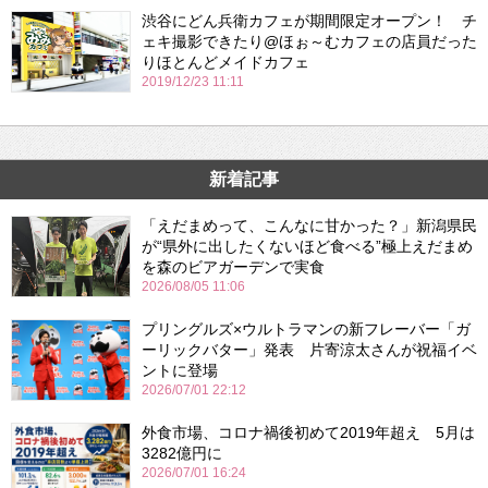
渋谷にどん兵衛カフェが期間限定オープン！ チ
ェキ撮影できたり@ほぉ～むカフェの店員だった
りほとんどメイドカフェ
2019/12/23 11:11
新着記事
「えだまめって、こんなに甘かった？」新潟県民
が“県外に出したくないほど食べる”極上えだまめ
を森のビアガーデンで実食
2026/08/05 11:06
プリングルズ×ウルトラマンの新フレーバー「ガ
ーリックバター」発表 片寄涼太さんが祝福イベ
ントに登場
2026/07/01 22:12
外食市場、コロナ禍後初めて2019年超え 5月は
3282億円に
2026/07/01 16:24