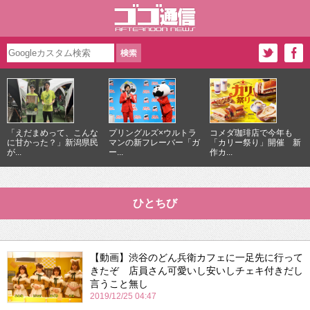
「えだまめって、こんな
プリングルズ×ウルトラ
コメダ珈琲店で今年も
に甘かった？」新潟県民
マンの新フレーバー「ガ
「カリー祭り」開催 新
が...
ー...
作カ...
ひとちび
【動画】渋谷のどん兵衛カフェに一足先に行って
きたぞ 店員さん可愛いし安いしチェキ付きだし
言うこと無し
2019/12/25 04:47