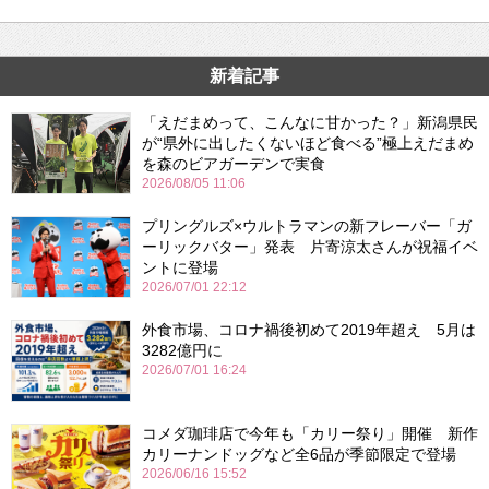
新着記事
「えだまめって、こんなに甘かった？」新潟県民
が“県外に出したくないほど食べる”極上えだまめ
を森のビアガーデンで実食
2026/08/05 11:06
プリングルズ×ウルトラマンの新フレーバー「ガ
ーリックバター」発表 片寄涼太さんが祝福イベ
ントに登場
2026/07/01 22:12
外食市場、コロナ禍後初めて2019年超え 5月は
3282億円に
2026/07/01 16:24
コメダ珈琲店で今年も「カリー祭り」開催 新作
カリーナンドッグなど全6品が季節限定で登場
2026/06/16 15:52