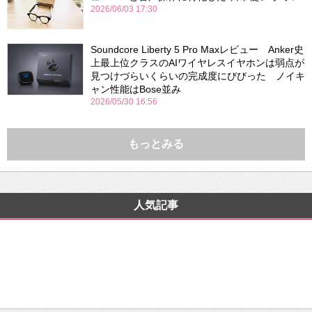
2026/06/03 17:30
Soundcore Liberty 5 Pro Maxレビュー Anker史
上最上位クラスのAIワイヤレスイヤホンは弱点が
見つけづらいくらいの完成度にびびった ノイキ
ャン性能はBose並み
2026/05/30 16:56
もっとみる
人気記事