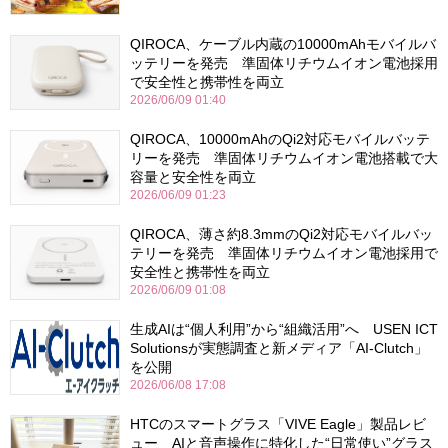
QIROCA、ケーブル内蔵の10000mAhモバイルバ
ッテリーを発売 準固体リチウムイオン電池採用
で安全性と携帯性を両立
2026/06/09 01:40
QIROCA、10000mAhのQi2対応モバイルバッテ
リーを発売 準固体リチウムイオン電池搭載で大
容量と安全性を両立
2026/06/09 01:23
QIROCA、薄さ約8.3mmのQi2対応モバイルバッ
テリーを発売 準固体リチウムイオン電池採用で
安全性と携帯性を両立
2026/06/09 01:08
生成AIは“個人利用”から“組織活用”へ USEN ICT
Solutionsが実態調査と新メディア「AI-Clutch」
を公開
2026/06/08 17:08
HTCのスマートグラス「VIVE Eagle」製品レビ
ュー AIと音声操作に特化した“日常使い”グラス