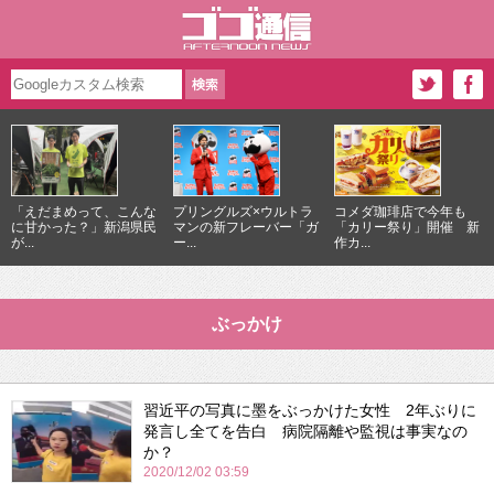
「えだまめって、こんな
プリングルズ×ウルトラ
コメダ珈琲店で今年も
に甘かった？」新潟県民
マンの新フレーバー「ガ
「カリー祭り」開催 新
が...
ー...
作カ...
ぶっかけ
習近平の写真に墨をぶっかけた女性 2年ぶりに
発言し全てを告白 病院隔離や監視は事実なの
か？
2020/12/02 03:59