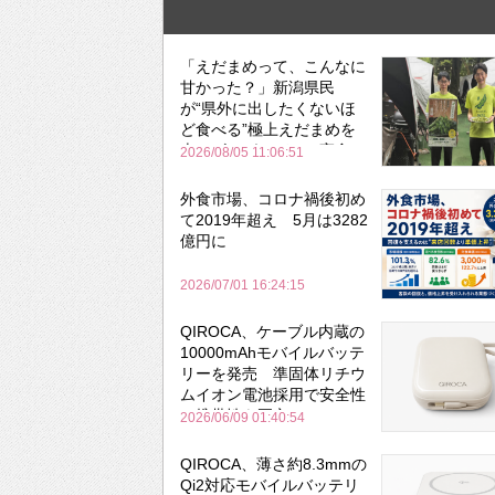
「えだまめって、こんなに
甘かった？」新潟県民
が“県外に出したくないほ
ど食べる”極上えだまめを
森のビアガーデンで実食
2026/08/05 11:06:51
外食市場、コロナ禍後初め
て2019年超え 5月は3282
億円に
2026/07/01 16:24:15
QIROCA、ケーブル内蔵の
10000mAhモバイルバッテ
リーを発売 準固体リチウ
ムイオン電池採用で安全性
と携帯性を両立
2026/06/09 01:40:54
QIROCA、薄さ約8.3mmの
Qi2対応モバイルバッテリ