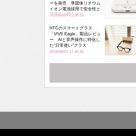
ーを発売 準固体リチウム
イオン電池採用で安全性と
携帯性を両立
2026/06/09 01:08:35
HTCのスマートグラス
「VIVE Eagle」製品レビュ
ー AIと音声操作に特化し
た“日常使い”グラス
2026/06/03 17:30:42