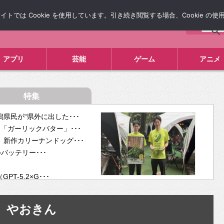
では Cookie を使用しています。引き続き閲覧する場合、Cookie の
について
広告掲載について
お問い合わせ
タレコミ
アプリ
芸能
ゲーム
アニメ
特集
県民が“県外に出した･･･
「ガーリックバター」･･･
新作カリーナンドッグ･･･
ルバッテリー･･･
-5.2×G･･･
tra･･･
供開･･･
やおきん
ム、”自分が今話し･･･