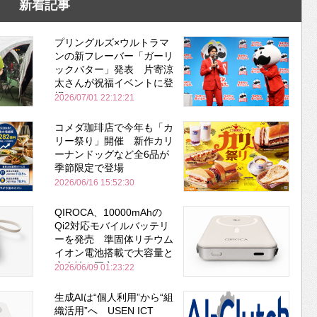
新着記事
プリングルズ×ウルトラマ
ンの新フレーバー「ガーリ
ックバター」発表 片寄涼
太さんが祝福イベントに登
場
2026/07/01 22:12:21
コメダ珈琲店で今年も「カ
リー祭り」開催 新作カリ
ーナンドッグなど全6品が
季節限定で登場
2026/06/16 15:52:30
QIROCA、10000mAhの
Qi2対応モバイルバッテリ
ーを発売 準固体リチウム
イオン電池搭載で大容量と
安全性を両立
2026/06/09 01:23:22
生成AIは“個人利用”から“組
織活用”へ USEN ICT