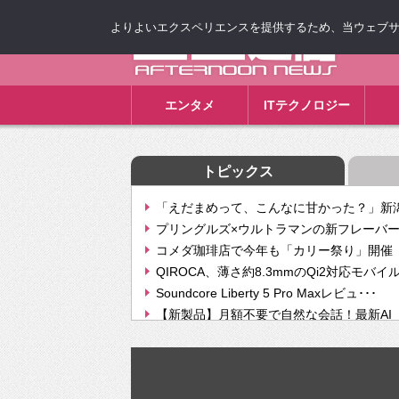
よりよいエクスペリエンスを提供するため、当ウェブサイト
ゴゴ通信
エンタメ
ITテクノロジー
トピックス
「えだまめって、こんなに甘かった？」新潟
プリングルズ×ウルトラマンの新フレーバー
コメダ珈琲店で今年も「カリー祭り」開催 
QIROCA、薄さ約8.3mmのQi2対応モバイ
Soundcore Liberty 5 Pro Maxレビュ･･･
【新製品】月額不要で自然な会話！最新AI（GPT
【次世代の没入感と生産性】VITURE Luma Ul
Geminiが音楽生成「Create music」機能提
挫折率8割の壁をAIで突破。ジャストシステ