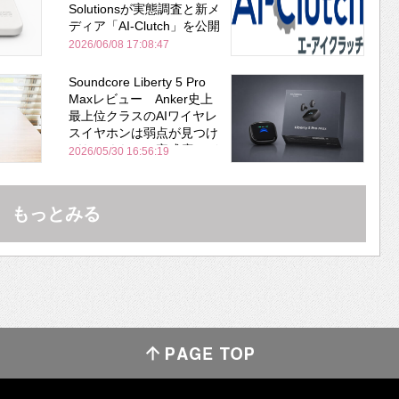
Solutionsが実態調査と新メ
ディア「AI-Clutch」を公開
2026/06/08 17:08:47
Soundcore Liberty 5 Pro
Maxレビュー Anker史上
最上位クラスのAIワイヤレ
スイヤホンは弱点が見つけ
づらいくらいの完成度にび
2026/05/30 16:56:19
びった ノイキャン性能は
Bose並み
もっとみる