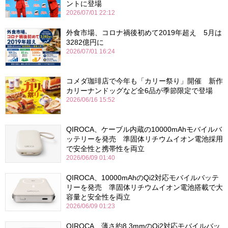
ントに登場
2026/07/01 22:12
外食市場、コロナ禍後初めて2019年超え 5月は
3282億円に
2026/07/01 16:24
コメダ珈琲店で今年も「カリー祭り」開催 新作
カリーナンドッグなど全6品が季節限定で登場
2026/06/16 15:52
QIROCA、ケーブル内蔵の10000mAhモバイルバ
ッテリーを発売 準固体リチウムイオン電池採用
で安全性と携帯性を両立
2026/06/09 01:40
QIROCA、10000mAhのQi2対応モバイルバッテ
リーを発売 準固体リチウムイオン電池搭載で大
容量と安全性を両立
2026/06/09 01:23
QIROCA、薄さ約8.3mmのQi2対応モバイルバッ