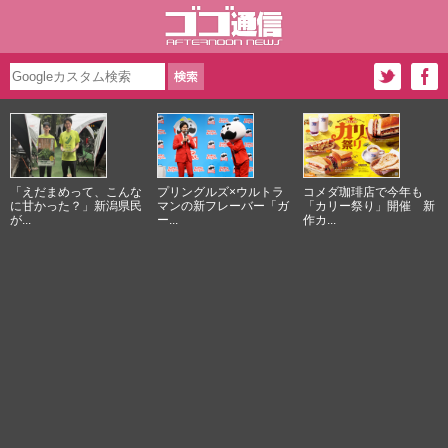
「えだまめって、こんな
プリングルズ×ウルトラ
コメダ珈琲店で今年も
に甘かった？」新潟県民
マンの新フレーバー「ガ
「カリー祭り」開催 新
が...
ー...
作カ...