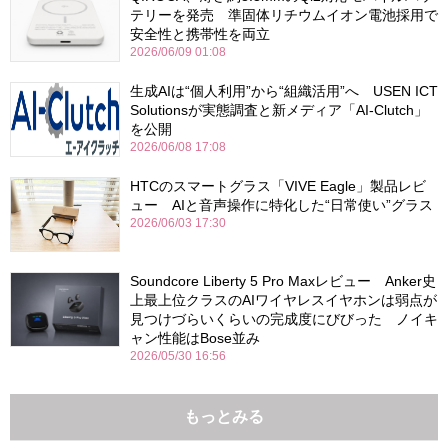
テリーを発売 準固体リチウムイオン電池採用で
安全性と携帯性を両立
2026/06/09 01:08
生成AIは“個人利用”から“組織活用”へ USEN ICT
Solutionsが実態調査と新メディア「AI-Clutch」
を公開
2026/06/08 17:08
HTCのスマートグラス「VIVE Eagle」製品レビ
ュー AIと音声操作に特化した“日常使い”グラス
2026/06/03 17:30
Soundcore Liberty 5 Pro Maxレビュー Anker史
上最上位クラスのAIワイヤレスイヤホンは弱点が
見つけづらいくらいの完成度にびびった ノイキ
ャン性能はBose並み
2026/05/30 16:56
もっとみる