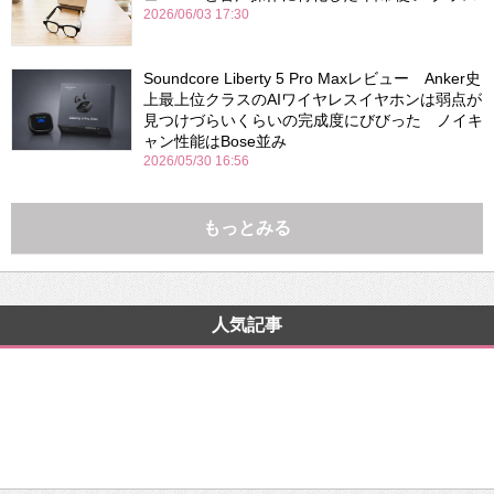
2026/06/03 17:30
Soundcore Liberty 5 Pro Maxレビュー Anker史
上最上位クラスのAIワイヤレスイヤホンは弱点が
見つけづらいくらいの完成度にびびった ノイキ
ャン性能はBose並み
2026/05/30 16:56
もっとみる
人気記事