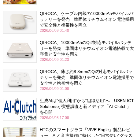
QIROCA、ケーブル内蔵の10000mAhモバイルバ
ッテリーを発売 準固体リチウムイオン電池採用
で安全性と携帯性を両立
2026/06/09 01:40
QIROCA、10000mAhのQi2対応モバイルバッテ
リーを発売 準固体リチウムイオン電池搭載で大
容量と安全性を両立
2026/06/09 01:23
QIROCA、薄さ約8.3mmのQi2対応モバイルバッ
テリーを発売 準固体リチウムイオン電池採用で
安全性と携帯性を両立
2026/06/09 01:08
生成AIは“個人利用”から“組織活用”へ USEN ICT
Solutionsが実態調査と新メディア「AI-Clutch」
を公開
2026/06/08 17:08
HTCのスマートグラス「VIVE Eagle」製品レビ
ュー AIと音声操作に特化した“日常使い”グラス