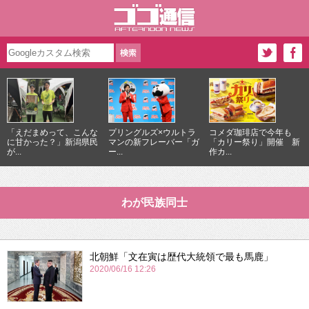
「えだまめって、こんな
プリングルズ×ウルトラ
コメダ珈琲店で今年も
に甘かった？」新潟県民
マンの新フレーバー「ガ
「カリー祭り」開催 新
が...
ー...
作カ...
わが民族同士
北朝鮮「文在寅は歴代大統領で最も馬鹿」
2020/06/16 12:26