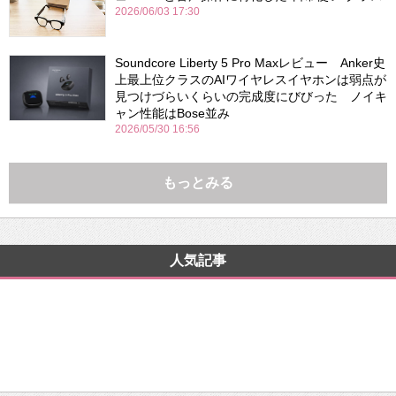
2026/06/03 17:30
Soundcore Liberty 5 Pro Maxレビュー Anker史
上最上位クラスのAIワイヤレスイヤホンは弱点が
見つけづらいくらいの完成度にびびった ノイキ
ャン性能はBose並み
2026/05/30 16:56
もっとみる
人気記事