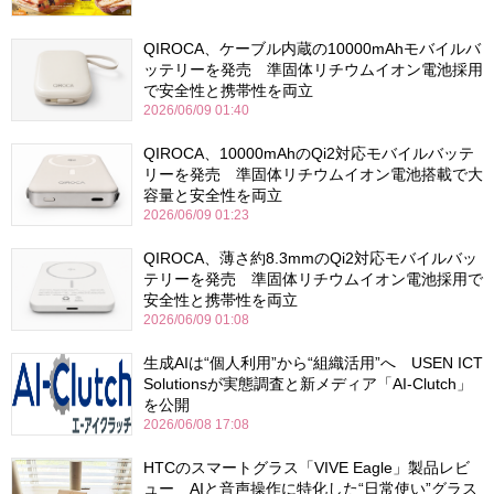
QIROCA、ケーブル内蔵の10000mAhモバイルバ
ッテリーを発売 準固体リチウムイオン電池採用
で安全性と携帯性を両立
2026/06/09 01:40
QIROCA、10000mAhのQi2対応モバイルバッテ
リーを発売 準固体リチウムイオン電池搭載で大
容量と安全性を両立
2026/06/09 01:23
QIROCA、薄さ約8.3mmのQi2対応モバイルバッ
テリーを発売 準固体リチウムイオン電池採用で
安全性と携帯性を両立
2026/06/09 01:08
生成AIは“個人利用”から“組織活用”へ USEN ICT
Solutionsが実態調査と新メディア「AI-Clutch」
を公開
2026/06/08 17:08
HTCのスマートグラス「VIVE Eagle」製品レビ
ュー AIと音声操作に特化した“日常使い”グラス