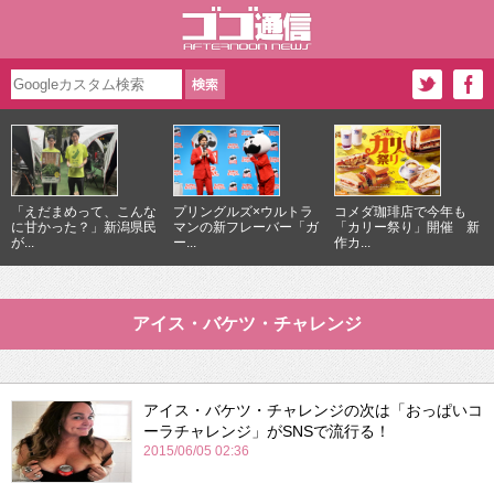
「えだまめって、こんな
プリングルズ×ウルトラ
コメダ珈琲店で今年も
に甘かった？」新潟県民
マンの新フレーバー「ガ
「カリー祭り」開催 新
が...
ー...
作カ...
アイス・バケツ・チャレンジ
アイス・バケツ・チャレンジの次は「おっぱいコ
ーラチャレンジ」がSNSで流行る！
2015/06/05 02:36