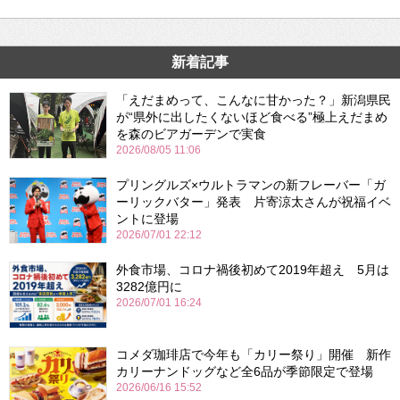
新着記事
「えだまめって、こんなに甘かった？」新潟県民
が“県外に出したくないほど食べる”極上えだまめ
を森のビアガーデンで実食
2026/08/05 11:06
プリングルズ×ウルトラマンの新フレーバー「ガ
ーリックバター」発表 片寄涼太さんが祝福イベ
ントに登場
2026/07/01 22:12
外食市場、コロナ禍後初めて2019年超え 5月は
3282億円に
2026/07/01 16:24
コメダ珈琲店で今年も「カリー祭り」開催 新作
カリーナンドッグなど全6品が季節限定で登場
2026/06/16 15:52