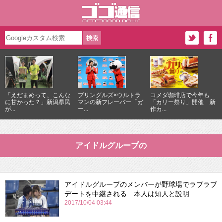
「えだまめって、こんな
プリングルズ×ウルトラ
コメダ珈琲店で今年も
に甘かった？」新潟県民
マンの新フレーバー「ガ
「カリー祭り」開催 新
が...
ー...
作カ...
アイドルグループの
アイドルグループのメンバーが野球場でラブラブ
デートを中継される 本人は知人と説明
2017/10/04 03:44