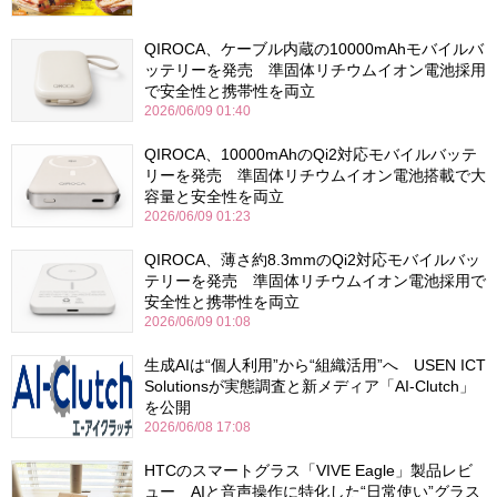
QIROCA、ケーブル内蔵の10000mAhモバイルバ
ッテリーを発売 準固体リチウムイオン電池採用
で安全性と携帯性を両立
2026/06/09 01:40
QIROCA、10000mAhのQi2対応モバイルバッテ
リーを発売 準固体リチウムイオン電池搭載で大
容量と安全性を両立
2026/06/09 01:23
QIROCA、薄さ約8.3mmのQi2対応モバイルバッ
テリーを発売 準固体リチウムイオン電池採用で
安全性と携帯性を両立
2026/06/09 01:08
生成AIは“個人利用”から“組織活用”へ USEN ICT
Solutionsが実態調査と新メディア「AI-Clutch」
を公開
2026/06/08 17:08
HTCのスマートグラス「VIVE Eagle」製品レビ
ュー AIと音声操作に特化した“日常使い”グラス