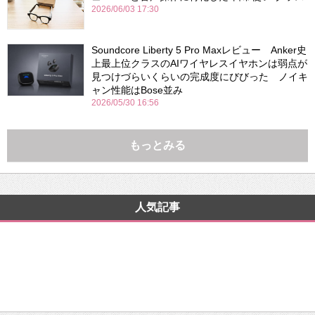
2026/06/03 17:30
Soundcore Liberty 5 Pro Maxレビュー Anker史
上最上位クラスのAIワイヤレスイヤホンは弱点が
見つけづらいくらいの完成度にびびった ノイキ
ャン性能はBose並み
2026/05/30 16:56
もっとみる
人気記事