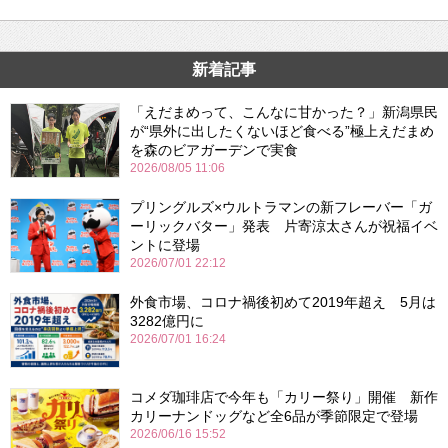
新着記事
「えだまめって、こんなに甘かった？」新潟県民
が“県外に出したくないほど食べる”極上えだまめ
を森のビアガーデンで実食
2026/08/05 11:06
プリングルズ×ウルトラマンの新フレーバー「ガ
ーリックバター」発表 片寄涼太さんが祝福イベ
ントに登場
2026/07/01 22:12
外食市場、コロナ禍後初めて2019年超え 5月は
3282億円に
2026/07/01 16:24
コメダ珈琲店で今年も「カリー祭り」開催 新作
カリーナンドッグなど全6品が季節限定で登場
2026/06/16 15:52