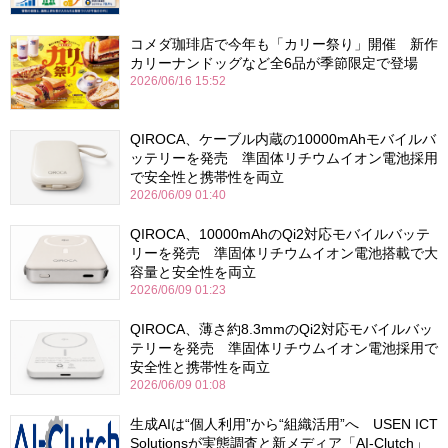
コメダ珈琲店で今年も「カリー祭り」開催 新作
カリーナンドッグなど全6品が季節限定で登場
2026/06/16 15:52
QIROCA、ケーブル内蔵の10000mAhモバイルバ
ッテリーを発売 準固体リチウムイオン電池採用
で安全性と携帯性を両立
2026/06/09 01:40
QIROCA、10000mAhのQi2対応モバイルバッテ
リーを発売 準固体リチウムイオン電池搭載で大
容量と安全性を両立
2026/06/09 01:23
QIROCA、薄さ約8.3mmのQi2対応モバイルバッ
テリーを発売 準固体リチウムイオン電池採用で
安全性と携帯性を両立
2026/06/09 01:08
生成AIは“個人利用”から“組織活用”へ USEN ICT
Solutionsが実態調査と新メディア「AI-Clutch」