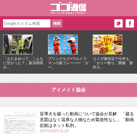
「えだまめって、こんな
プリングルズ×ウルトラ
コメダ珈琲店で今年も
に甘かった？」新潟県民
マンの新フレーバー「ガ
「カリー祭り」開催 新
が...
ー...
作カ...
アイメイト協会
盲導犬を蹴った動画について協会が見解 「蹴る
意図はなく温厚な人物なため緊急性なし」「動画
拡散はネット私刑」
2017/10/25 11:22