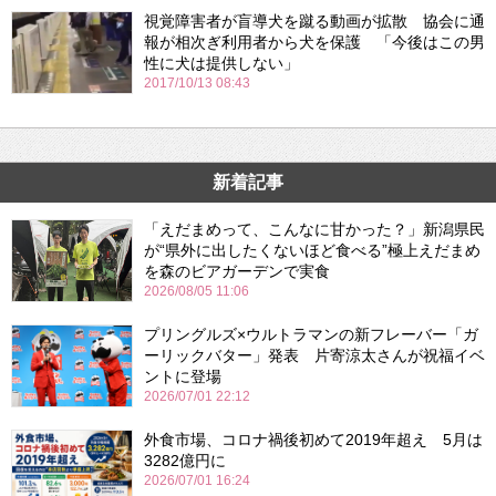
視覚障害者が盲導犬を蹴る動画が拡散 協会に通
報が相次ぎ利用者から犬を保護 「今後はこの男
性に犬は提供しない」
2017/10/13 08:43
新着記事
「えだまめって、こんなに甘かった？」新潟県民
が“県外に出したくないほど食べる”極上えだまめ
を森のビアガーデンで実食
2026/08/05 11:06
プリングルズ×ウルトラマンの新フレーバー「ガ
ーリックバター」発表 片寄涼太さんが祝福イベ
ントに登場
2026/07/01 22:12
外食市場、コロナ禍後初めて2019年超え 5月は
3282億円に
2026/07/01 16:24