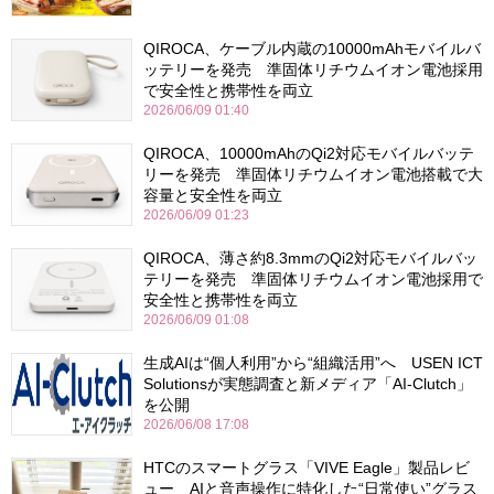
QIROCA、ケーブル内蔵の10000mAhモバイルバ
ッテリーを発売 準固体リチウムイオン電池採用
で安全性と携帯性を両立
2026/06/09 01:40
QIROCA、10000mAhのQi2対応モバイルバッテ
リーを発売 準固体リチウムイオン電池搭載で大
容量と安全性を両立
2026/06/09 01:23
QIROCA、薄さ約8.3mmのQi2対応モバイルバッ
テリーを発売 準固体リチウムイオン電池採用で
安全性と携帯性を両立
2026/06/09 01:08
生成AIは“個人利用”から“組織活用”へ USEN ICT
Solutionsが実態調査と新メディア「AI-Clutch」
を公開
2026/06/08 17:08
HTCのスマートグラス「VIVE Eagle」製品レビ
ュー AIと音声操作に特化した“日常使い”グラス