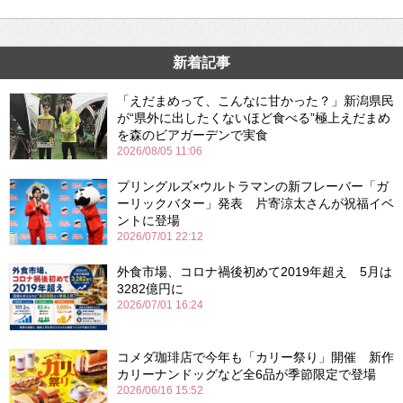
新着記事
「えだまめって、こんなに甘かった？」新潟県民
が“県外に出したくないほど食べる”極上えだまめ
を森のビアガーデンで実食
2026/08/05 11:06
プリングルズ×ウルトラマンの新フレーバー「ガ
ーリックバター」発表 片寄涼太さんが祝福イベ
ントに登場
2026/07/01 22:12
外食市場、コロナ禍後初めて2019年超え 5月は
3282億円に
2026/07/01 16:24
コメダ珈琲店で今年も「カリー祭り」開催 新作
カリーナンドッグなど全6品が季節限定で登場
2026/06/16 15:52