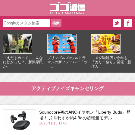
「えだまめって、こんな
プリングルズ×ウルトラ
コメダ珈琲店で今年も
に甘かった？」新潟県民
マンの新フレーバー「ガ
「カリー祭り」開催 新
が...
ー...
作カ...
アクティブノイズキャンセリング
Soundcore初のANCイヤホン「Liberty Buds」登
場！ 片耳わずか約4.9gの超軽量モデル
2025/11/13 11:00