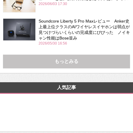
2026/06/03 17:30
Soundcore Liberty 5 Pro Maxレビュー Anker史
上最上位クラスのAIワイヤレスイヤホンは弱点が
見つけづらいくらいの完成度にびびった ノイキ
ャン性能はBose並み
2026/05/30 16:56
もっとみる
人気記事