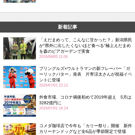
新着記事
「えだまめって、こんなに甘かった？」新潟県民
が“県外に出したくないほど食べる”極上えだまめ
を森のビアガーデンで実食
2026/08/05 11:06
プリングルズ×ウルトラマンの新フレーバー「ガ
ーリックバター」発表 片寄涼太さんが祝福イベ
ントに登場
2026/07/01 22:12
外食市場、コロナ禍後初めて2019年超え 5月は
3282億円に
2026/07/01 16:24
コメダ珈琲店で今年も「カリー祭り」開催 新作
カリーナンドッグなど全6品が季節限定で登場