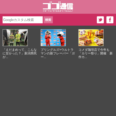
「えだまめって、こんな
プリングルズ×ウルトラ
コメダ珈琲店で今年も
に甘かった？」新潟県民
マンの新フレーバー「ガ
「カリー祭り」開催 新
が...
ー...
作カ...