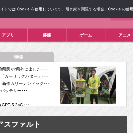
では Cookie を使用しています。引き続き閲覧する場合、Cookie の
について
広告掲載について
お問い合わせ
タレコミ
アプリ
芸能
ゲーム
アニメ
特集
県民が“県外に出した･･･
「ガーリックバター」･･･
新作カリーナンドッグ･･･
ルバッテリー･･･
-5.2×G･･･
tra･･･
供開･･･
アスファルト
ム、”自分が今話し･･･