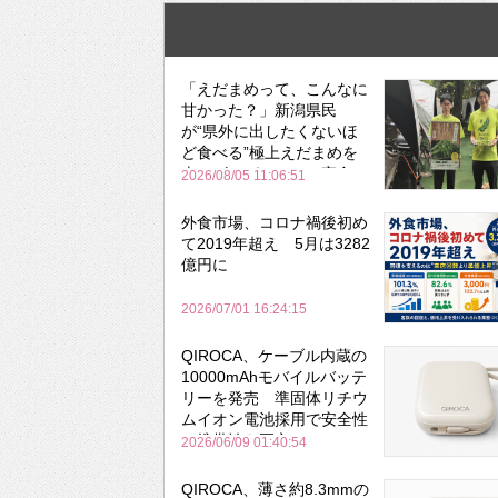
「えだまめって、こんなに
甘かった？」新潟県民
が“県外に出したくないほ
ど食べる”極上えだまめを
森のビアガーデンで実食
2026/08/05 11:06:51
外食市場、コロナ禍後初め
て2019年超え 5月は3282
億円に
2026/07/01 16:24:15
QIROCA、ケーブル内蔵の
10000mAhモバイルバッテ
リーを発売 準固体リチウ
ムイオン電池採用で安全性
と携帯性を両立
2026/06/09 01:40:54
QIROCA、薄さ約8.3mmの