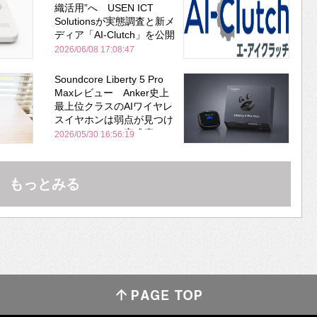
織活用”へ USEN ICT
Solutionsが実態調査と新メ
ディア「AI-Clutch」を公開
2026/06/08 17:08:47
Soundcore Liberty 5 Pro
Maxレビュー Anker史上
最上位クラスのAIワイヤレ
スイヤホンは弱点が見つけ
づらいくらいの完成度にび
2026/05/30 16:56:19
びった ノイキャン性能は
Bose並み
もっとみる