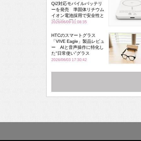
Qi2対応モバイルバッテリ
ーを発売 準固体リチウム
イオン電池採用で安全性と
携帯性を両立
2026/06/09 01:08:35
HTCのスマートグラス
「VIVE Eagle」製品レビュ
ー AIと音声操作に特化し
た“日常使い”グラス
2026/06/03 17:30:42