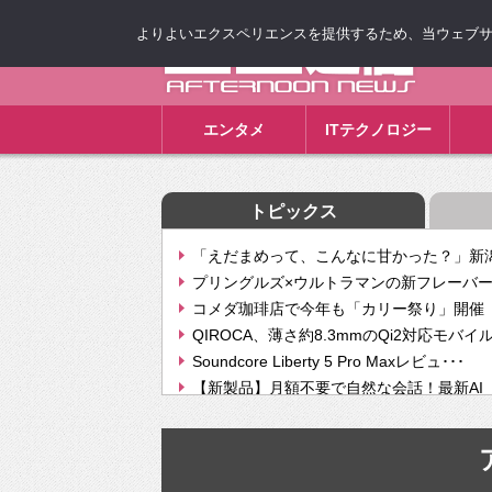
よりよいエクスペリエンスを提供するため、当ウェブサイト
ゴゴ通信
エンタメ
ITテクノロジー
トピックス
「えだまめって、こんなに甘かった？」新潟
プリングルズ×ウルトラマンの新フレーバー
コメダ珈琲店で今年も「カリー祭り」開催 
QIROCA、薄さ約8.3mmのQi2対応モバイ
Soundcore Liberty 5 Pro Maxレビュ･･･
【新製品】月額不要で自然な会話！最新AI（GPT
【次世代の没入感と生産性】VITURE Luma Ul
Geminiが音楽生成「Create music」機能提
挫折率8割の壁をAIで突破。ジャストシステ