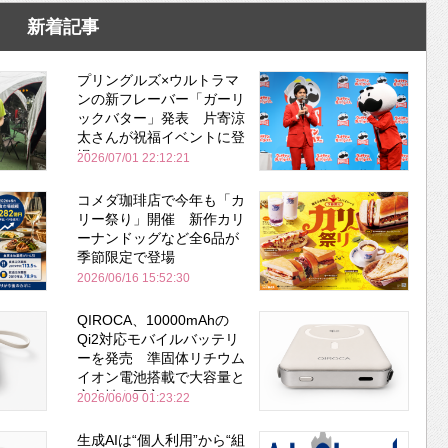
新着記事
プリングルズ×ウルトラマ
ンの新フレーバー「ガーリ
ックバター」発表 片寄涼
太さんが祝福イベントに登
場
2026/07/01 22:12:21
コメダ珈琲店で今年も「カ
リー祭り」開催 新作カリ
ーナンドッグなど全6品が
季節限定で登場
2026/06/16 15:52:30
QIROCA、10000mAhの
Qi2対応モバイルバッテリ
ーを発売 準固体リチウム
イオン電池搭載で大容量と
安全性を両立
2026/06/09 01:23:22
生成AIは“個人利用”から“組