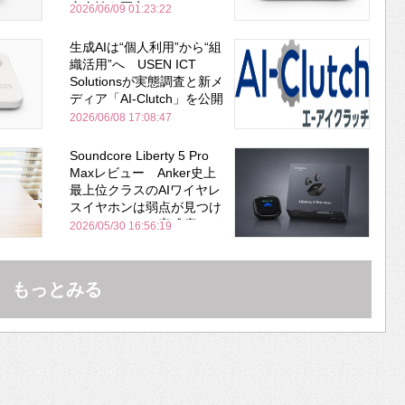
安全性を両立
2026/06/09 01:23:22
生成AIは“個人利用”から“組
織活用”へ USEN ICT
Solutionsが実態調査と新メ
ディア「AI-Clutch」を公開
2026/06/08 17:08:47
Soundcore Liberty 5 Pro
Maxレビュー Anker史上
最上位クラスのAIワイヤレ
スイヤホンは弱点が見つけ
づらいくらいの完成度にび
2026/05/30 16:56:19
びった ノイキャン性能は
Bose並み
もっとみる