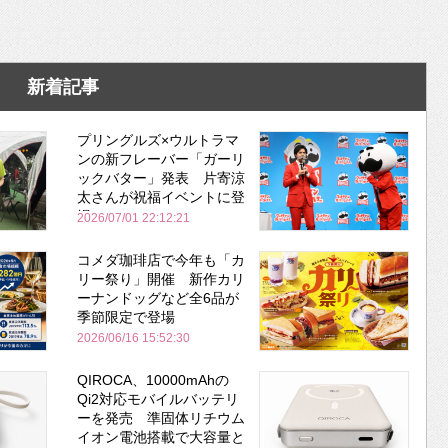
新着記事
プリングルズ×ウルトラマ
ンの新フレーバー「ガーリ
ックバター」発表 片寄涼
太さんが祝福イベントに登
場
2026/07/01 22:12:21
コメダ珈琲店で今年も「カ
リー祭り」開催 新作カリ
ーナンドッグなど全6品が
季節限定で登場
2026/06/16 15:52:30
QIROCA、10000mAhの
Qi2対応モバイルバッテリ
ーを発売 準固体リチウム
イオン電池搭載で大容量と