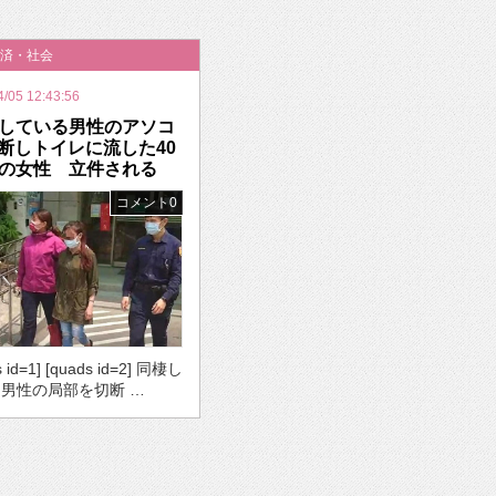
いを渡す」 TE･･･
済・社会
4/05 12:43:56
している男性のアソコ
断しトイレに流した40
の女性 立件される
コメント0
s id=1] [quads id=2] 同棲し
男性の局部を切断 …