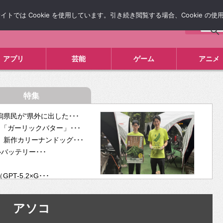
では Cookie を使用しています。引き続き閲覧する場合、Cookie の
について
広告掲載について
お問い合わせ
タレコミ
アプリ
芸能
ゲーム
アニメ
特集
県民が“県外に出した･･･
「ガーリックバター」･･･
新作カリーナンドッグ･･･
ルバッテリー･･･
-5.2×G･･･
tra･･･
供開･･･
アソコ
ム、”自分が今話し･･･