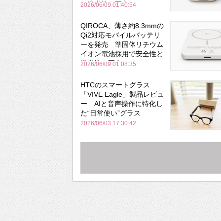
と携帯性を両立
2026/06/09 01:40:54
QIROCA、薄さ約8.3mmの
Qi2対応モバイルバッテリ
ーを発売 準固体リチウム
イオン電池採用で安全性と
携帯性を両立
2026/06/09 01:08:35
HTCのスマートグラス
「VIVE Eagle」製品レビュ
ー AIと音声操作に特化し
た“日常使い”グラス
2026/06/03 17:30:42