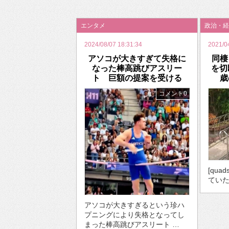
2026年のバレンタインは「自分で作って、想
エンタメ
政治・経
2024/08/07 18:31:34
2021/0
アソコが大きすぎて失格に
同棲
なった棒高跳びアスリー
を切
ト 巨額の提案を受ける
歳
コメント0
[quad
ていた
アソコが大きすぎるという珍ハ
プニングにより失格となってし
まった棒高跳びアスリート …