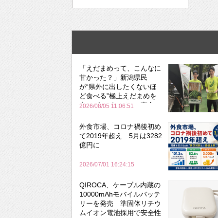
「えだまめって、こんなに
甘かった？」新潟県民
が“県外に出したくないほ
ど食べる”極上えだまめを
森のビアガーデンで実食
2026/08/05 11:06:51
外食市場、コロナ禍後初め
て2019年超え 5月は3282
億円に
2026/07/01 16:24:15
QIROCA、ケーブル内蔵の
10000mAhモバイルバッテ
リーを発売 準固体リチウ
ムイオン電池採用で安全性