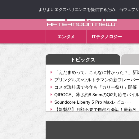
よりよいエクスペリエンスを提供するため、当ウェブサイト
ゴゴ通信
エンタメ
ITテクノロジー
トピックス
「えだまめって、こんなに甘かった？」新潟
プリングルズ×ウルトラマンの新フレーバー
コメダ珈琲店で今年も「カリー祭り」開催 
QIROCA、薄さ約8.3mmのQi2対応モバイ
Soundcore Liberty 5 Pro Maxレビュ･･･
【新製品】月額不要で自然な会話！最新AI（GPT
【次世代の没入感と生産性】VITURE Luma Ul
Geminiが音楽生成「Create music」機能提
挫折率8割の壁をAIで突破。ジャストシステ