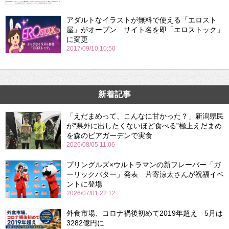
アダルトなイラストが無料で使える「エロスト
屋」がオープン サイト名を即「エロストック」
に変更
2017/09/10 10:50
新着記事
「えだまめって、こんなに甘かった？」新潟県民
が“県外に出したくないほど食べる”極上えだまめ
を森のビアガーデンで実食
2026/08/05 11:06
プリングルズ×ウルトラマンの新フレーバー「ガ
ーリックバター」発表 片寄涼太さんが祝福イベ
ントに登場
2026/07/01 22:12
外食市場、コロナ禍後初めて2019年超え 5月は
3282億円に