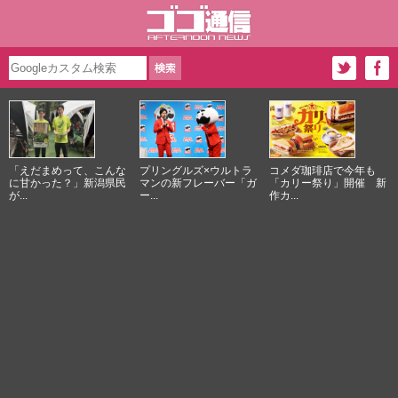
「えだまめって、こんな
プリングルズ×ウルトラ
コメダ珈琲店で今年も
に甘かった？」新潟県民
マンの新フレーバー「ガ
「カリー祭り」開催 新
が...
ー...
作カ...