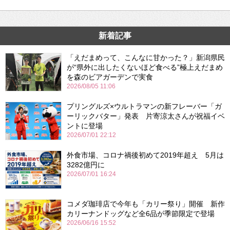
新着記事
「えだまめって、こんなに甘かった？」新潟県民
が“県外に出したくないほど食べる”極上えだまめ
を森のビアガーデンで実食
2026/08/05 11:06
プリングルズ×ウルトラマンの新フレーバー「ガ
ーリックバター」発表 片寄涼太さんが祝福イベ
ントに登場
2026/07/01 22:12
外食市場、コロナ禍後初めて2019年超え 5月は
3282億円に
2026/07/01 16:24
コメダ珈琲店で今年も「カリー祭り」開催 新作
カリーナンドッグなど全6品が季節限定で登場
2026/06/16 15:52