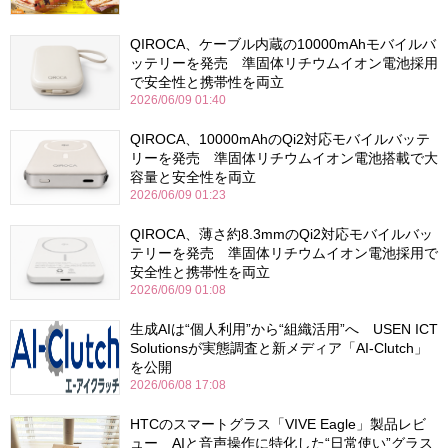
QIROCA、ケーブル内蔵の10000mAhモバイルバ
ッテリーを発売 準固体リチウムイオン電池採用
で安全性と携帯性を両立
2026/06/09 01:40
QIROCA、10000mAhのQi2対応モバイルバッテ
リーを発売 準固体リチウムイオン電池搭載で大
容量と安全性を両立
2026/06/09 01:23
QIROCA、薄さ約8.3mmのQi2対応モバイルバッ
テリーを発売 準固体リチウムイオン電池採用で
安全性と携帯性を両立
2026/06/09 01:08
生成AIは“個人利用”から“組織活用”へ USEN ICT
Solutionsが実態調査と新メディア「AI-Clutch」
を公開
2026/06/08 17:08
HTCのスマートグラス「VIVE Eagle」製品レビ
ュー AIと音声操作に特化した“日常使い”グラス