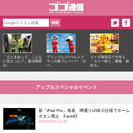
「えだまめって、こんな
プリングルズ×ウルトラ
コメダ珈琲店で今年も
に甘かった？」新潟県民
マンの新フレーバー「ガ
「カリー祭り」開催 新
が...
ー...
作カ...
アップルスペシャルイベント
新『iPad Pro』発表 噂通りUSB-C仕様でホーム
ボタン廃止 FaceID
2018/10/31 12:40