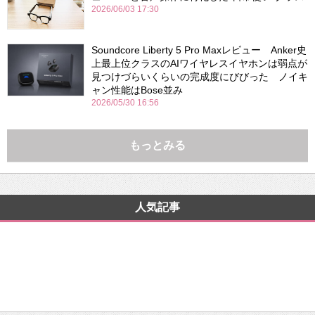
2026/06/03 17:30
Soundcore Liberty 5 Pro Maxレビュー Anker史
上最上位クラスのAIワイヤレスイヤホンは弱点が
見つけづらいくらいの完成度にびびった ノイキ
ャン性能はBose並み
2026/05/30 16:56
もっとみる
人気記事