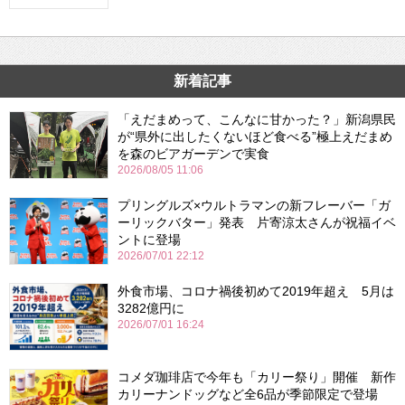
新着記事
「えだまめって、こんなに甘かった？」新潟県民
が“県外に出したくないほど食べる”極上えだまめ
を森のビアガーデンで実食
2026/08/05 11:06
プリングルズ×ウルトラマンの新フレーバー「ガ
ーリックバター」発表 片寄涼太さんが祝福イベ
ントに登場
2026/07/01 22:12
外食市場、コロナ禍後初めて2019年超え 5月は
3282億円に
2026/07/01 16:24
コメダ珈琲店で今年も「カリー祭り」開催 新作
カリーナンドッグなど全6品が季節限定で登場