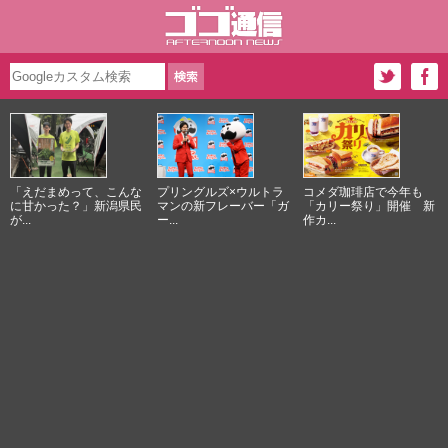
「えだまめって、こんな
プリングルズ×ウルトラ
コメダ珈琲店で今年も
に甘かった？」新潟県民
マンの新フレーバー「ガ
「カリー祭り」開催 新
が...
ー...
作カ...