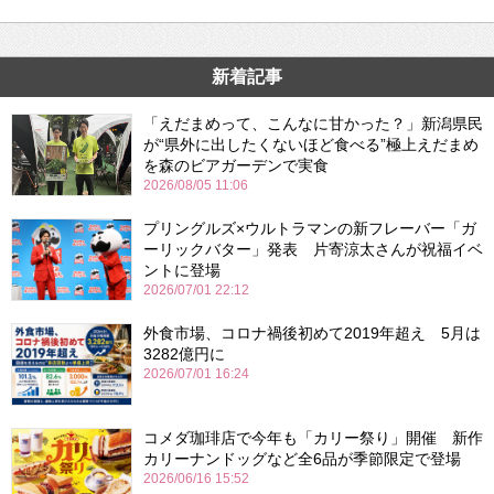
新着記事
「えだまめって、こんなに甘かった？」新潟県民
が“県外に出したくないほど食べる”極上えだまめ
を森のビアガーデンで実食
2026/08/05 11:06
プリングルズ×ウルトラマンの新フレーバー「ガ
ーリックバター」発表 片寄涼太さんが祝福イベ
ントに登場
2026/07/01 22:12
外食市場、コロナ禍後初めて2019年超え 5月は
3282億円に
2026/07/01 16:24
コメダ珈琲店で今年も「カリー祭り」開催 新作
カリーナンドッグなど全6品が季節限定で登場
2026/06/16 15:52