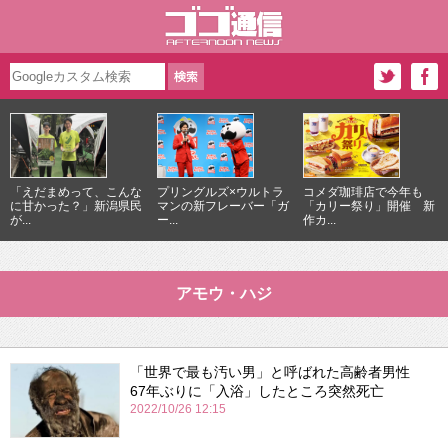
「えだまめって、こんな
プリングルズ×ウルトラ
コメダ珈琲店で今年も
に甘かった？」新潟県民
マンの新フレーバー「ガ
「カリー祭り」開催 新
が...
ー...
作カ...
アモウ・ハジ
「世界で最も汚い男」と呼ばれた高齢者男性
67年ぶりに「入浴」したところ突然死亡
2022/10/26 12:15