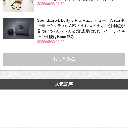
2026/06/03 17:30
Soundcore Liberty 5 Pro Maxレビュー Anker史
上最上位クラスのAIワイヤレスイヤホンは弱点が
見つけづらいくらいの完成度にびびった ノイキ
ャン性能はBose並み
2026/05/30 16:56
もっとみる
人気記事