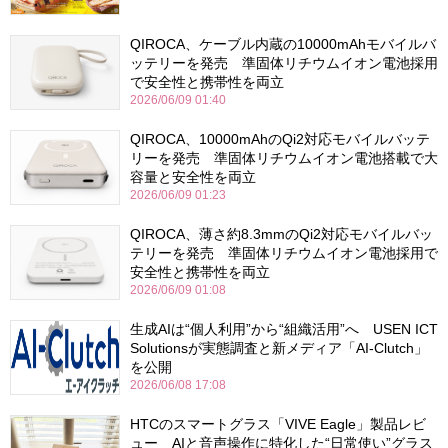
QIROCA、ケーブル内蔵の10000mAhモバイルバ
ッテリーを発売 準固体リチウムイオン電池採用
で安全性と携帯性を両立
2026/06/09 01:40
QIROCA、10000mAhのQi2対応モバイルバッテ
リーを発売 準固体リチウムイオン電池搭載で大
容量と安全性を両立
2026/06/09 01:23
QIROCA、薄さ約8.3mmのQi2対応モバイルバッ
テリーを発売 準固体リチウムイオン電池採用で
安全性と携帯性を両立
2026/06/09 01:08
生成AIは“個人利用”から“組織活用”へ USEN ICT
Solutionsが実態調査と新メディア「AI-Clutch」
を公開
2026/06/08 17:08
HTCのスマートグラス「VIVE Eagle」製品レビ
ュー AIと音声操作に特化した“日常使い”グラス