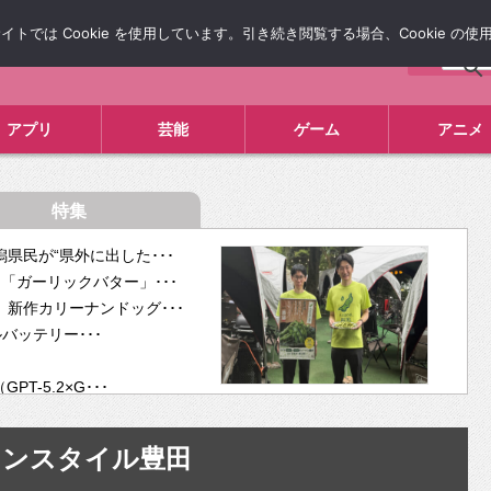
では Cookie を使用しています。引き続き閲覧する場合、Cookie の
について
広告掲載について
お問い合わせ
タレコミ
アプリ
芸能
ゲーム
アニメ
特集
県民が“県外に出した･･･
「ガーリックバター」･･･
新作カリーナンドッグ･･･
ルバッテリー･･･
-5.2×G･･･
tra･･･
供開･･･
オンスタイル豊田
ム、”自分が今話し･･･