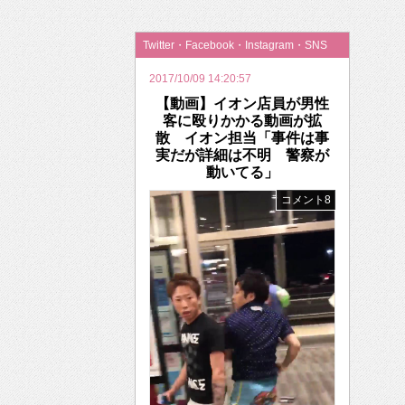
2026年のバレンタインは「自分で作って、想
Twitter・Facebook・Instagram・SNS
2017/10/09 14:20:57
【動画】イオン店員が男性
客に殴りかかる動画が拡
散 イオン担当「事件は事
実だが詳細は不明 警察が
動いてる」
コメント8