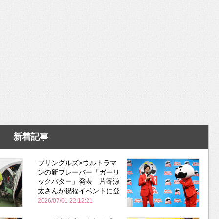
新着記事
プリングルズ×ウルトラマ
ンの新フレーバー「ガーリ
ックバター」発表 片寄涼
太さんが祝福イベントに登
場
2026/07/01 22:12:21