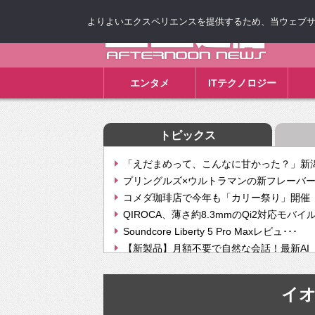
よりよいエクスペリエンスを提供するため、当ウェブサイト
ゴゴ通信
エンタメ
ITテクノロジー
トピックス
「えだまめって、こんなに甘かった？」新潟
プリングルズ×ウルトラマンの新フレーバー
コメダ珈琲店で今年も「カリー祭り」開催 
QIROCA、薄さ約8.3mmのQi2対応モバイ
Soundcore Liberty 5 Pro Maxレビュ･･･
【新製品】月額不要で自然な会話！最新AI（GPT
【次世代の没入感と生産性】VITURE Luma Ul
Geminiが音楽生成「Create music」機能提
イ
挫折率8割の壁をAIで突破。ジャストシステ