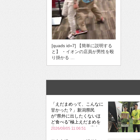
[quads id=7] 【簡単に説明する
と】 ・イオンの店員が男性を殴
り掛かる …
「えだまめって、こんなに
甘かった？」新潟県民
が“県外に出したくないほ
ど食べる”極上えだまめを
森のビアガーデンで実食
2026/08/05 11:06:51