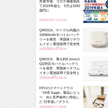
外食市場、コロナ禍後初め
て2019年超え 5月は3282
億円に
2026/07/01 16:24:15
QIROCA、ケーブル内蔵の
10000mAhモバイルバッテ
リーを発売 準固体リチウ
ムイオン電池採用で安全性
と携帯性を両立
2026/06/09 01:40:54
QIROCA、薄さ約8.3mmの
Qi2対応モバイルバッテリ
ーを発売 準固体リチウム
イオン電池採用で安全性と
携帯性を両立
2026/06/09 01:08:35
HTCのスマートグラス
「VIVE Eagle」製品レビュ
ー AIと音声操作に特化し
た“日常使い”グラス
2026/06/03 17:30:42