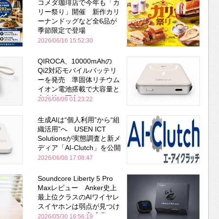
コメダ珈琲店で今年も「カ
リー祭り」開催 新作カリ
ーナンドッグなど全6品が
季節限定で登場
2026/06/16 15:52:30
QIROCA、10000mAhの
Qi2対応モバイルバッテリ
ーを発売 準固体リチウム
イオン電池搭載で大容量と
安全性を両立
2026/06/09 01:23:22
生成AIは“個人利用”から“組
織活用”へ USEN ICT
Solutionsが実態調査と新メ
ディア「AI-Clutch」を公開
2026/06/08 17:08:47
Soundcore Liberty 5 Pro
Maxレビュー Anker史上
最上位クラスのAIワイヤレ
スイヤホンは弱点が見つけ
づらいくらいの完成度にび
2026/05/30 16:56:19