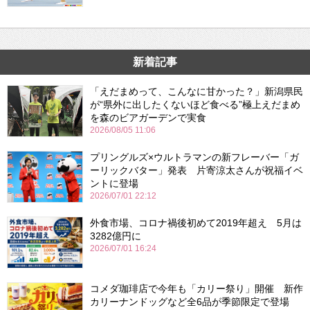
新着記事
「えだまめって、こんなに甘かった？」新潟県民
が“県外に出したくないほど食べる”極上えだまめ
を森のビアガーデンで実食
2026/08/05 11:06
プリングルズ×ウルトラマンの新フレーバー「ガ
ーリックバター」発表 片寄涼太さんが祝福イベ
ントに登場
2026/07/01 22:12
外食市場、コロナ禍後初めて2019年超え 5月は
3282億円に
2026/07/01 16:24
コメダ珈琲店で今年も「カリー祭り」開催 新作
カリーナンドッグなど全6品が季節限定で登場