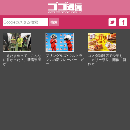
「えだまめって、こんな
プリングルズ×ウルトラ
コメダ珈琲店で今年も
に甘かった？」新潟県民
マンの新フレーバー「ガ
「カリー祭り」開催 新
が...
ー...
作カ...