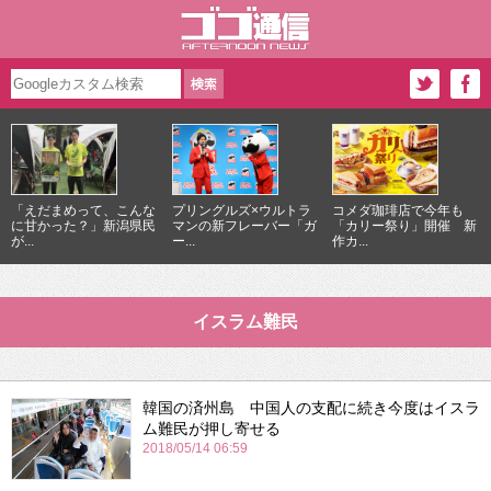
「えだまめって、こんな
プリングルズ×ウルトラ
コメダ珈琲店で今年も
に甘かった？」新潟県民
マンの新フレーバー「ガ
「カリー祭り」開催 新
が...
ー...
作カ...
イスラム難民
韓国の済州島 中国人の支配に続き今度はイスラ
ム難民が押し寄せる
2018/05/14 06:59