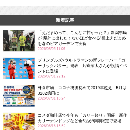
新着記事
「えだまめって、こんなに甘かった？」新潟県民
が“県外に出したくないほど食べる”極上えだまめ
を森のビアガーデンで実食
2026/08/05 11:06
プリングルズ×ウルトラマンの新フレーバー「ガ
ーリックバター」発表 片寄涼太さんが祝福イベ
ントに登場
2026/07/01 22:12
外食市場、コロナ禍後初めて2019年超え 5月は
3282億円に
2026/07/01 16:24
コメダ珈琲店で今年も「カリー祭り」開催 新作
カリーナンドッグなど全6品が季節限定で登場
2026/06/16 15:52