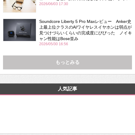
2026/06/03 17:30
Soundcore Liberty 5 Pro Maxレビュー Anker史
上最上位クラスのAIワイヤレスイヤホンは弱点が
見つけづらいくらいの完成度にびびった ノイキ
ャン性能はBose並み
2026/05/30 16:56
もっとみる
人気記事