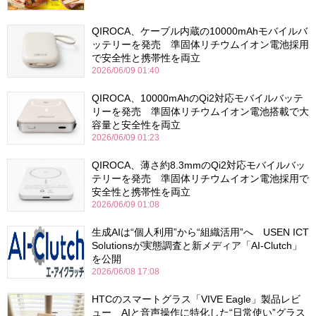
QIROCA、ケーブル内蔵の10000mAhモバイルバ
ッテリーを発売 準固体リチウムイオン電池採用
で安全性と携帯性を両立
2026/06/09 01:40
QIROCA、10000mAhのQi2対応モバイルバッテ
リーを発売 準固体リチウムイオン電池搭載で大
容量と安全性を両立
2026/06/09 01:23
QIROCA、薄さ約8.3mmのQi2対応モバイルバッ
テリーを発売 準固体リチウムイオン電池採用で
安全性と携帯性を両立
2026/06/09 01:08
生成AIは“個人利用”から“組織活用”へ USEN ICT
Solutionsが実態調査と新メディア「AI-Clutch」
を公開
2026/06/08 17:08
HTCのスマートグラス「VIVE Eagle」製品レビ
ュー AIと音声操作に特化した“日常使い”グラス