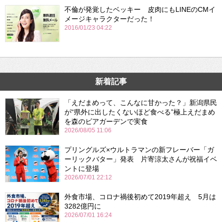
不倫が発覚したベッキー 皮肉にもLINEのCMイ
メージキャラクターだった！
2016/01/23 04:22
新着記事
「えだまめって、こんなに甘かった？」新潟県民
が“県外に出したくないほど食べる”極上えだまめ
を森のビアガーデンで実食
2026/08/05 11:06
プリングルズ×ウルトラマンの新フレーバー「ガ
ーリックバター」発表 片寄涼太さんが祝福イベ
ントに登場
2026/07/01 22:12
外食市場、コロナ禍後初めて2019年超え 5月は
3282億円に
2026/07/01 16:24