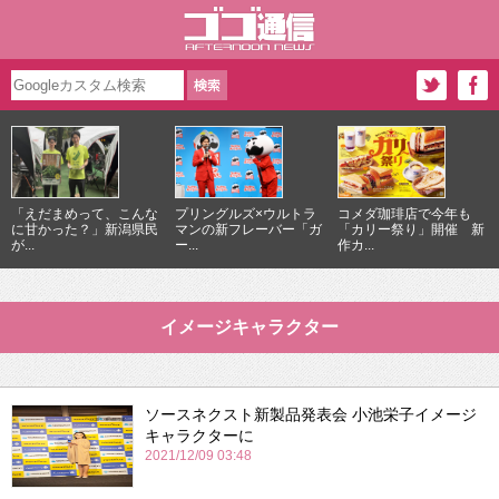
「えだまめって、こんな
プリングルズ×ウルトラ
コメダ珈琲店で今年も
に甘かった？」新潟県民
マンの新フレーバー「ガ
「カリー祭り」開催 新
が...
ー...
作カ...
イメージキャラクター
ソースネクスト新製品発表会 小池栄子イメージ
キャラクターに
2021/12/09 03:48