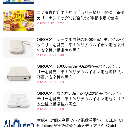
コメダ珈琲店で今年も「カリー祭り」開催 新作
カリーナンドッグなど全6品が季節限定で登場
2026/06/16 15:52
QIROCA、ケーブル内蔵の10000mAhモバイルバ
ッテリーを発売 準固体リチウムイオン電池採用
で安全性と携帯性を両立
2026/06/09 01:40
QIROCA、10000mAhのQi2対応モバイルバッテ
リーを発売 準固体リチウムイオン電池搭載で大
容量と安全性を両立
2026/06/09 01:23
QIROCA、薄さ約8.3mmのQi2対応モバイルバッ
テリーを発売 準固体リチウムイオン電池採用で
安全性と携帯性を両立
2026/06/09 01:08
生成AIは“個人利用”から“組織活用”へ USEN ICT
Solutionsが実態調査と新メディア「AI-Clutch」