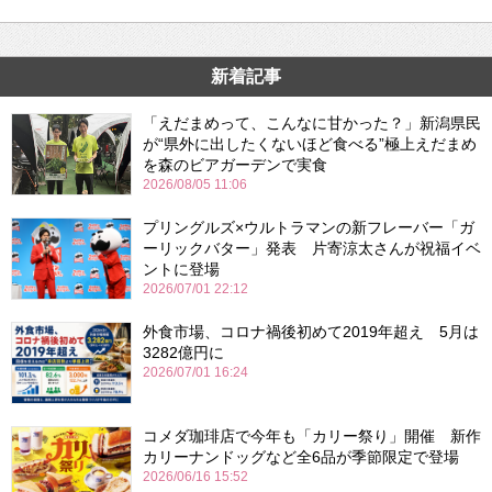
新着記事
「えだまめって、こんなに甘かった？」新潟県民
が“県外に出したくないほど食べる”極上えだまめ
を森のビアガーデンで実食
2026/08/05 11:06
プリングルズ×ウルトラマンの新フレーバー「ガ
ーリックバター」発表 片寄涼太さんが祝福イベ
ントに登場
2026/07/01 22:12
外食市場、コロナ禍後初めて2019年超え 5月は
3282億円に
2026/07/01 16:24
コメダ珈琲店で今年も「カリー祭り」開催 新作
カリーナンドッグなど全6品が季節限定で登場
2026/06/16 15:52