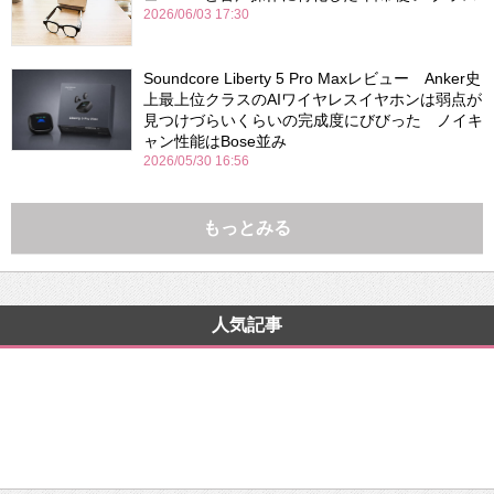
2026/06/03 17:30
Soundcore Liberty 5 Pro Maxレビュー Anker史
上最上位クラスのAIワイヤレスイヤホンは弱点が
見つけづらいくらいの完成度にびびった ノイキ
ャン性能はBose並み
2026/05/30 16:56
もっとみる
人気記事