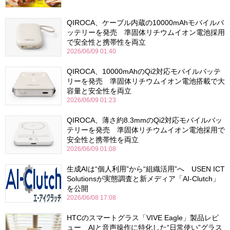
QIROCA、ケーブル内蔵の10000mAhモバイルバ
ッテリーを発売 準固体リチウムイオン電池採用
で安全性と携帯性を両立
2026/06/09 01:40
QIROCA、10000mAhのQi2対応モバイルバッテ
リーを発売 準固体リチウムイオン電池搭載で大
容量と安全性を両立
2026/06/09 01:23
QIROCA、薄さ約8.3mmのQi2対応モバイルバッ
テリーを発売 準固体リチウムイオン電池採用で
安全性と携帯性を両立
2026/06/09 01:08
生成AIは“個人利用”から“組織活用”へ USEN ICT
Solutionsが実態調査と新メディア「AI-Clutch」
を公開
2026/06/08 17:08
HTCのスマートグラス「VIVE Eagle」製品レビ
ュー AIと音声操作に特化した“日常使い”グラス