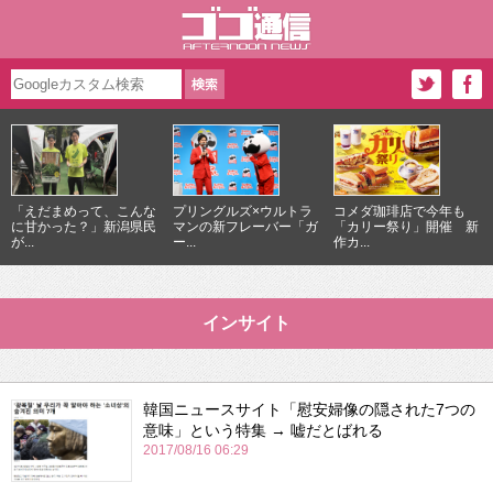
「えだまめって、こんな
プリングルズ×ウルトラ
コメダ珈琲店で今年も
に甘かった？」新潟県民
マンの新フレーバー「ガ
「カリー祭り」開催 新
が...
ー...
作カ...
インサイト
韓国ニュースサイト「慰安婦像の隠された7つの
意味」という特集 → 嘘だとばれる
2017/08/16 06:29