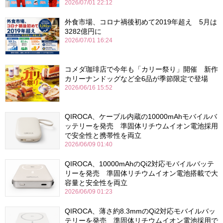
2026/07/01 22:12
外食市場、コロナ禍後初めて2019年超え 5月は
3282億円に
2026/07/01 16:24
コメダ珈琲店で今年も「カリー祭り」開催 新作
カリーナンドッグなど全6品が季節限定で登場
2026/06/16 15:52
QIROCA、ケーブル内蔵の10000mAhモバイルバ
ッテリーを発売 準固体リチウムイオン電池採用
で安全性と携帯性を両立
2026/06/09 01:40
QIROCA、10000mAhのQi2対応モバイルバッテ
リーを発売 準固体リチウムイオン電池搭載で大
容量と安全性を両立
2026/06/09 01:23
QIROCA、薄さ約8.3mmのQi2対応モバイルバッ
テリーを発売 準固体リチウムイオン電池採用で