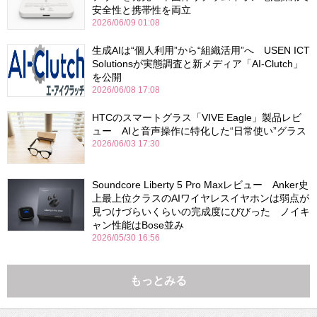
安全性と携帯性を両立
2026/06/09 01:08
生成AIは“個人利用”から“組織活用”へ USEN ICT
Solutionsが実態調査と新メディア「AI-Clutch」
を公開
2026/06/08 17:08
HTCのスマートグラス「VIVE Eagle」製品レビ
ュー AIと音声操作に特化した“日常使い”グラス
2026/06/03 17:30
Soundcore Liberty 5 Pro Maxレビュー Anker史
上最上位クラスのAIワイヤレスイヤホンは弱点が
見つけづらいくらいの完成度にびびった ノイキ
ャン性能はBose並み
2026/05/30 16:56
もっとみる