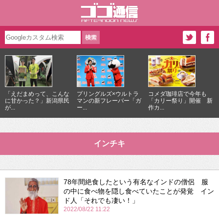
「えだまめって、こんな
プリングルズ×ウルトラ
コメダ珈琲店で今年も
に甘かった？」新潟県民
マンの新フレーバー「ガ
「カリー祭り」開催 新
が...
ー...
作カ...
インチキ
78年間絶食したという有名なインドの僧侶 服
の中に食べ物を隠し食べていたことが発覚 イン
ド人「それでも凄い！」
2022/08/22 11:22