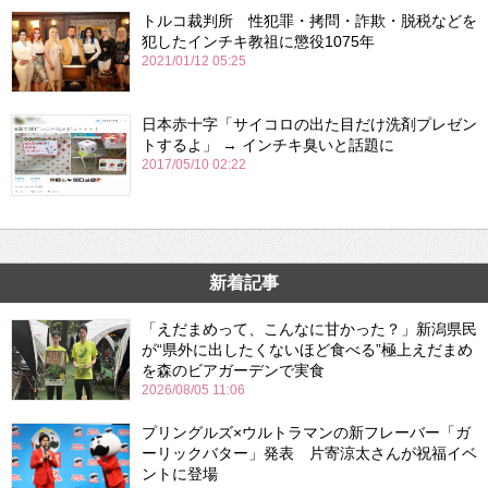
トルコ裁判所 性犯罪・拷問・詐欺・脱税などを
犯したインチキ教祖に懲役1075年
2021/01/12 05:25
日本赤十字「サイコロの出た目だけ洗剤プレゼン
トするよ」 → インチキ臭いと話題に
2017/05/10 02:22
新着記事
「えだまめって、こんなに甘かった？」新潟県民
が“県外に出したくないほど食べる”極上えだまめ
を森のビアガーデンで実食
2026/08/05 11:06
プリングルズ×ウルトラマンの新フレーバー「ガ
ーリックバター」発表 片寄涼太さんが祝福イベ
ントに登場