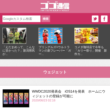
「えだまめって、こんな
プリングルズ×ウルトラ
コメダ珈琲店で今年も
に甘かった？」新潟県民
マンの新フレーバー「ガ
「カリー祭り」開催 新
が...
ー...
作カ...
ウェジェット
WWDC2020発表会 iOS14を発表 ホームにウ
ィジェットの登録が可能に
2020/06/23 02:16