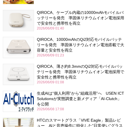
QIROCA、ケーブル内蔵の10000mAhモバイルバ
ッテリーを発売 準固体リチウムイオン電池採用
で安全性と携帯性を両立
2026/06/09 01:40
QIROCA、10000mAhのQi2対応モバイルバッテ
リーを発売 準固体リチウムイオン電池搭載で大
容量と安全性を両立
2026/06/09 01:23
QIROCA、薄さ約8.3mmのQi2対応モバイルバッ
テリーを発売 準固体リチウムイオン電池採用で
安全性と携帯性を両立
2026/06/09 01:08
生成AIは“個人利用”から“組織活用”へ USEN ICT
Solutionsが実態調査と新メディア「AI-Clutch」
を公開
2026/06/08 17:08
HTCのスマートグラス「VIVE Eagle」製品レビ
ュー AIと音声操作に特化した“日常使い”グラス