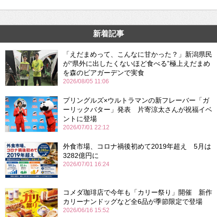
新着記事
「えだまめって、こんなに甘かった？」新潟県民
が“県外に出したくないほど食べる”極上えだまめ
を森のビアガーデンで実食
2026/08/05 11:06
プリングルズ×ウルトラマンの新フレーバー「ガ
ーリックバター」発表 片寄涼太さんが祝福イベ
ントに登場
2026/07/01 22:12
外食市場、コロナ禍後初めて2019年超え 5月は
3282億円に
2026/07/01 16:24
コメダ珈琲店で今年も「カリー祭り」開催 新作
カリーナンドッグなど全6品が季節限定で登場
2026/06/16 15:52