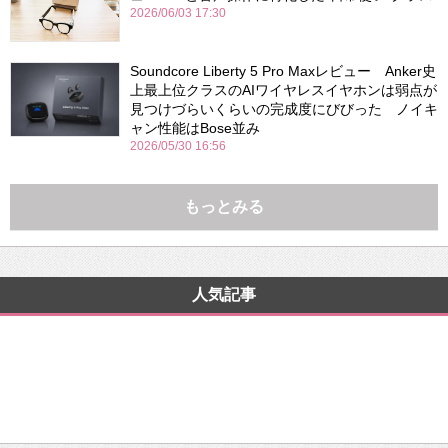
2026/06/03 17:30
Soundcore Liberty 5 Pro Maxレビュー Anker史
上最上位クラスのAIワイヤレスイヤホンは弱点が
見つけづらいくらいの完成度にびびった ノイキ
ャン性能はBose並み
2026/05/30 16:56
もっとみる
人気記事