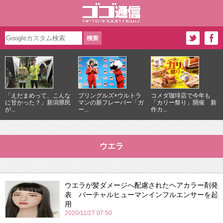
「えだまめって、こんな
プリングルズ×ウルトラ
コメダ珈琲店で今年も
に甘かった？」新潟県民
マンの新フレーバー「ガ
「カリー祭り」開催 新
が...
ー...
作カ...
ウエラ
ウエラが髪ダメージへ配慮されたヘアカラー剤発
表 バーチャルヒューマンインフルエンサーを起
用
2020/11/27 07:50