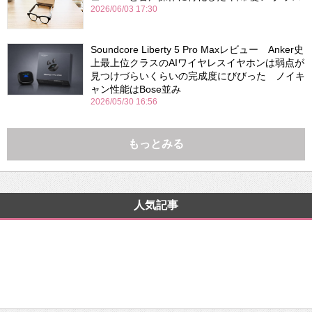
2026/06/03 17:30
Soundcore Liberty 5 Pro Maxレビュー Anker史
上最上位クラスのAIワイヤレスイヤホンは弱点が
見つけづらいくらいの完成度にびびった ノイキ
ャン性能はBose並み
2026/05/30 16:56
もっとみる
人気記事