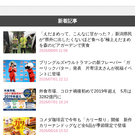
新着記事
「えだまめって、こんなに甘かった？」新潟県民
が“県外に出したくないほど食べる”極上えだまめ
を森のビアガーデンで実食
2026/08/05 11:06
プリングルズ×ウルトラマンの新フレーバー「ガ
ーリックバター」発表 片寄涼太さんが祝福イベ
ントに登場
2026/07/01 22:12
外食市場、コロナ禍後初めて2019年超え 5月は
3282億円に
2026/07/01 16:24
コメダ珈琲店で今年も「カリー祭り」開催 新作
カリーナンドッグなど全6品が季節限定で登場
2026/06/16 15:52