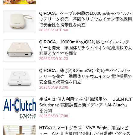
QIROCA、ケーブル内蔵の10000mAhモバイルバ
ッテリーを発売 準固体リチウムイオン電池採用
で安全性と携帯性を両立
2026/06/09 01:40
QIROCA、10000mAhのQi2対応モバイルバッテ
リーを発売 準固体リチウムイオン電池搭載で大
容量と安全性を両立
2026/06/09 01:23
QIROCA、薄さ約8.3mmのQi2対応モバイルバッ
テリーを発売 準固体リチウムイオン電池採用で
安全性と携帯性を両立
2026/06/09 01:08
生成AIは“個人利用”から“組織活用”へ USEN ICT
Solutionsが実態調査と新メディア「AI-Clutch」
を公開
2026/06/08 17:08
HTCのスマートグラス「VIVE Eagle」製品レビ
ュー AIと音声操作に特化した“日常使い”グラス