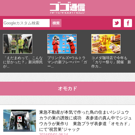
「えだまめって、こんな
プリングルズ×ウルトラ
コメダ珈琲店で今年も
に甘かった？」新潟県民
マンの新フレーバー「ガ
「カリー祭り」開催 新
が...
ー...
作カ...
オモカド
東急不動産が本気で作った鳥の住まい!シジュウ
カラの巣の誘致に成功 表参道の真ん中でシジュ
ウカラが巣作り 東急プラザ表参道「オモカド」
にて“祝営巣”ジャック
2024/05/01 06:14