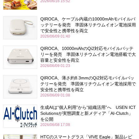
2026/06/16 15:52
QIROCA、ケーブル内蔵の10000mAhモバイルバ
ッテリーを発売 準固体リチウムイオン電池採用
で安全性と携帯性を両立
2026/06/09 01:40
QIROCA、10000mAhのQi2対応モバイルバッテ
リーを発売 準固体リチウムイオン電池搭載で大
容量と安全性を両立
2026/06/09 01:23
QIROCA、薄さ約8.3mmのQi2対応モバイルバッ
テリーを発売 準固体リチウムイオン電池採用で
安全性と携帯性を両立
2026/06/09 01:08
生成AIは“個人利用”から“組織活用”へ USEN ICT
Solutionsが実態調査と新メディア「AI-Clutch」
を公開
2026/06/08 17:08
HTCのスマートグラス「VIVE Eagle」製品レビ