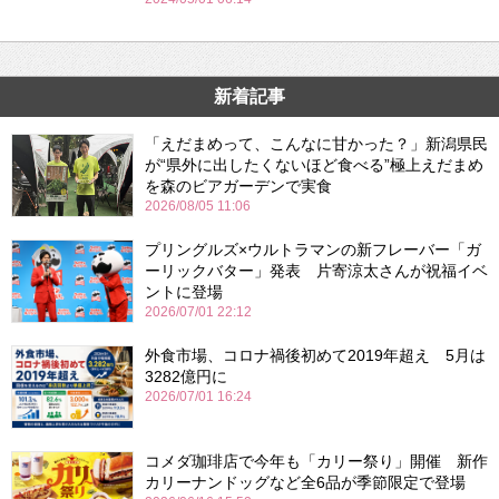
新着記事
「えだまめって、こんなに甘かった？」新潟県民
が“県外に出したくないほど食べる”極上えだまめ
を森のビアガーデンで実食
2026/08/05 11:06
プリングルズ×ウルトラマンの新フレーバー「ガ
ーリックバター」発表 片寄涼太さんが祝福イベ
ントに登場
2026/07/01 22:12
外食市場、コロナ禍後初めて2019年超え 5月は
3282億円に
2026/07/01 16:24
コメダ珈琲店で今年も「カリー祭り」開催 新作
カリーナンドッグなど全6品が季節限定で登場