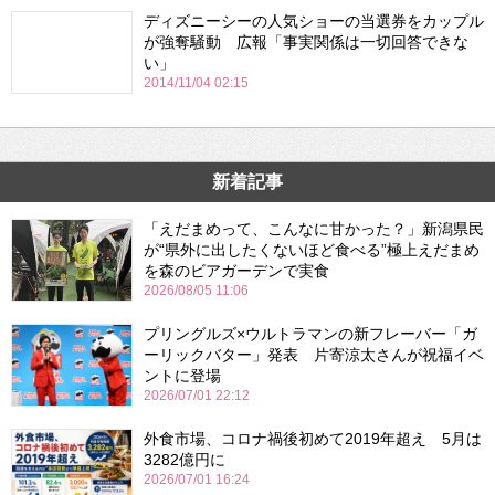
ディズニーシーの人気ショーの当選券をカップル
が強奪騒動 広報「事実関係は一切回答できな
い」
2014/11/04 02:15
新着記事
「えだまめって、こんなに甘かった？」新潟県民
が“県外に出したくないほど食べる”極上えだまめ
を森のビアガーデンで実食
2026/08/05 11:06
プリングルズ×ウルトラマンの新フレーバー「ガ
ーリックバター」発表 片寄涼太さんが祝福イベ
ントに登場
2026/07/01 22:12
外食市場、コロナ禍後初めて2019年超え 5月は
3282億円に
2026/07/01 16:24