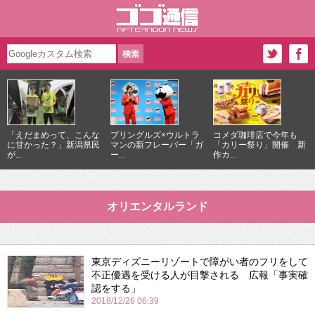
「えだまめって、こんな
プリングルズ×ウルトラ
コメダ珈琲店で今年も
に甘かった？」新潟県民
マンの新フレーバー「ガ
「カリー祭り」開催 新
が...
ー...
作カ...
オリエンタルランド
東京ディズニーリゾートで障がい者のフリをして
不正優遇を受ける人が目撃される 広報「事実確
認をする」
2018/12/26 06:39