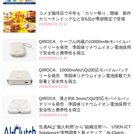
コメダ珈琲店で今年も「カリー祭り」開催 新作
カリーナンドッグなど全6品が季節限定で登場
2026/06/16 15:52
QIROCA、ケーブル内蔵の10000mAhモバイルバ
ッテリーを発売 準固体リチウムイオン電池採用
で安全性と携帯性を両立
2026/06/09 01:40
QIROCA、10000mAhのQi2対応モバイルバッテ
リーを発売 準固体リチウムイオン電池搭載で大
容量と安全性を両立
2026/06/09 01:23
QIROCA、薄さ約8.3mmのQi2対応モバイルバッ
テリーを発売 準固体リチウムイオン電池採用で
安全性と携帯性を両立
2026/06/09 01:08
生成AIは“個人利用”から“組織活用”へ USEN ICT
Solutionsが実態調査と新メディア「AI-Clutch」