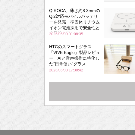
QIROCA、薄さ約8.3mmの
Qi2対応モバイルバッテリ
ーを発売 準固体リチウム
イオン電池採用で安全性と
携帯性を両立
2026/06/09 01:08:35
HTCのスマートグラス
「VIVE Eagle」製品レビュ
ー AIと音声操作に特化し
た“日常使い”グラス
2026/06/03 17:30:42