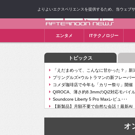
よりよいエクスペリエンスを提供するため、当ウェブサイト
ゴゴ通信
エンタメ
ITテクノロジー
トピックス
「えだまめって、こんなに甘かった？」新潟
プリングルズ×ウルトラマンの新フレーバー
コメダ珈琲店で今年も「カリー祭り」開催 
QIROCA、薄さ約8.3mmのQi2対応モバイ
Soundcore Liberty 5 Pro Maxレビュ･･･
【新製品】月額不要で自然な会話！最新AI（GPT
【次世代の没入感と生産性】VITURE Luma Ul
Geminiが音楽生成「Create music」機能提
オ
挫折率8割の壁をAIで突破。ジャストシステ