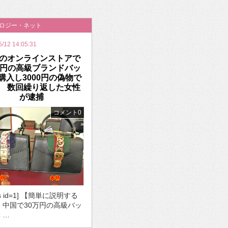
いを渡す」 TE･･･
ノロジー・ネット
5/12 14:05:31
のオンラインストアで
万円の高級ブランドバッ
購入し3000円の偽物で
 数回繰り返した女性
が逮捕
コメント0
ds id=1] 【簡単に説明する
・中国で30万円の高級バッ
 …