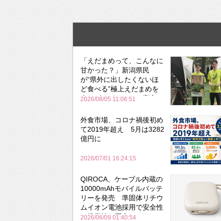
「えだまめって、こんなに
甘かった？」新潟県民
が“県外に出したくないほ
ど食べる”極上えだまめを
森のビアガーデンで実食
2026/08/05 11:06:51
外食市場、コロナ禍後初め
て2019年超え 5月は3282
億円に
2026/07/01 16:24:15
QIROCA、ケーブル内蔵の
10000mAhモバイルバッテ
リーを発売 準固体リチウ
ムイオン電池採用で安全性
と携帯性を両立
2026/06/09 01:40:54