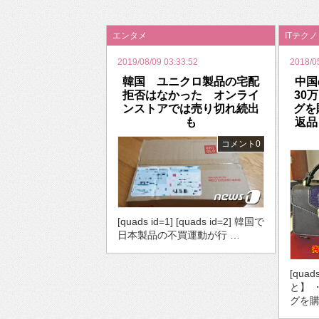
2026年のバレンタインは「自分で作って、想
エンタメ
ITテク
2019/08/09 03:33:52
2018/0
韓国 ユニクロ製品の宅配
中国
拒否はなかった オンライ
30
ンストアでは売り切れ続出
グを
も
返品
コメント0
[quads id=1] [quads id=2] 韓国で
日本製品の不買運動が行 …
[qua
と】 
グを購