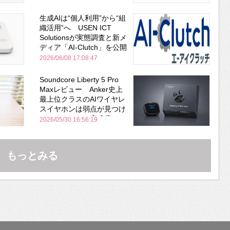
生成AIは“個人利用”から“組
織活用”へ USEN ICT
Solutionsが実態調査と新メ
ディア「AI-Clutch」を公開
2026/06/08 17:08:47
Soundcore Liberty 5 Pro
Maxレビュー Anker史上
最上位クラスのAIワイヤレ
スイヤホンは弱点が見つけ
づらいくらいの完成度にび
2026/05/30 16:56:19
びった ノイキャン性能は
Bose並み
もっとみる