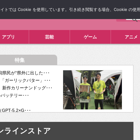
では Cookie を使用しています。引き続き閲覧する場合、Cookie の
について
広告掲載について
お問い合わせ
タレコミ
アプリ
芸能
ゲーム
アニメ
特集
県民が“県外に出した･･･
「ガーリックバター」･･･
新作カリーナンドッグ･･･
ルバッテリー･･･
-5.2×G･･･
tra･･･
供開･･･
ンラインストア
ム、”自分が今話し･･･