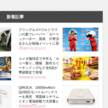
新着記事
プリングルズ×ウルトラマ
ンの新フレーバー「ガーリ
ックバター」発表 片寄涼
太さんが祝福イベントに登
場
2026/07/01 22:12:21
コメダ珈琲店で今年も「カ
リー祭り」開催 新作カリ
ーナンドッグなど全6品が
季節限定で登場
2026/06/16 15:52:30
QIROCA、10000mAhの
Qi2対応モバイルバッテリ
ーを発売 準固体リチウム
イオン電池搭載で大容量と
安全性を両立
2026/06/09 01:23:22