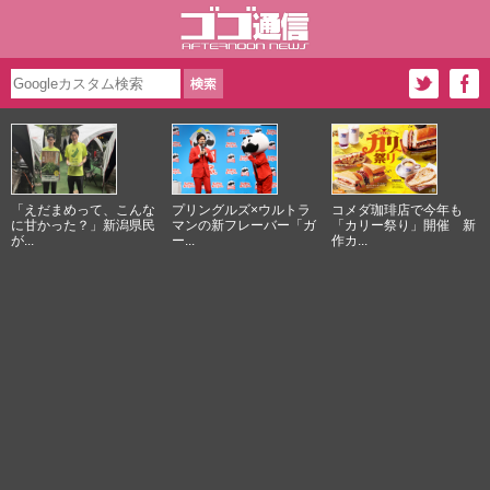
「えだまめって、こんな
プリングルズ×ウルトラ
コメダ珈琲店で今年も
に甘かった？」新潟県民
マンの新フレーバー「ガ
「カリー祭り」開催 新
が...
ー...
作カ...