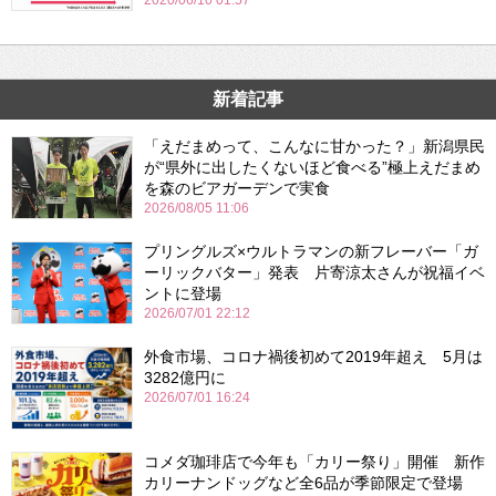
2020/06/10 01:57
新着記事
「えだまめって、こんなに甘かった？」新潟県民
が“県外に出したくないほど食べる”極上えだまめ
を森のビアガーデンで実食
2026/08/05 11:06
プリングルズ×ウルトラマンの新フレーバー「ガ
ーリックバター」発表 片寄涼太さんが祝福イベ
ントに登場
2026/07/01 22:12
外食市場、コロナ禍後初めて2019年超え 5月は
3282億円に
2026/07/01 16:24
コメダ珈琲店で今年も「カリー祭り」開催 新作
カリーナンドッグなど全6品が季節限定で登場