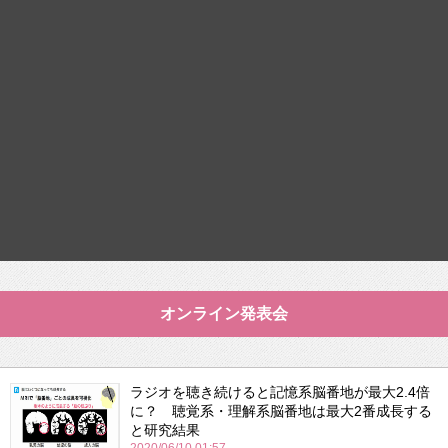
オンライン発表会
ラジオを聴き続けると記憶系脳番地が最大2.4倍
に？ 聴覚系・理解系脳番地は最大2番成長する
と研究結果