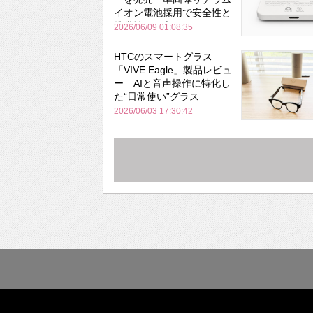
イオン電池採用で安全性と
携帯性を両立
2026/06/09 01:08:35
HTCのスマートグラス
「VIVE Eagle」製品レビュ
ー AIと音声操作に特化し
た“日常使い”グラス
2026/06/03 17:30:42