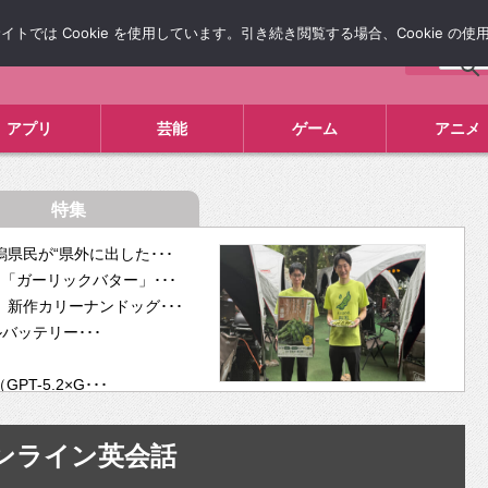
では Cookie を使用しています。引き続き閲覧する場合、Cookie の
について
広告掲載について
お問い合わせ
タレコミ
アプリ
芸能
ゲーム
アニメ
特集
県民が“県外に出した･･･
「ガーリックバター」･･･
新作カリーナンドッグ･･･
ルバッテリー･･･
-5.2×G･･･
tra･･･
供開･･･
ンライン英会話
ム、”自分が今話し･･･