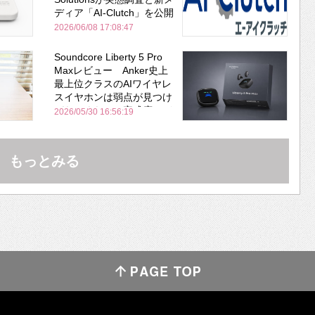
ディア「AI-Clutch」を公開
2026/06/08 17:08:47
Soundcore Liberty 5 Pro
Maxレビュー Anker史上
最上位クラスのAIワイヤレ
スイヤホンは弱点が見つけ
づらいくらいの完成度にび
2026/05/30 16:56:19
びった ノイキャン性能は
Bose並み
もっとみる