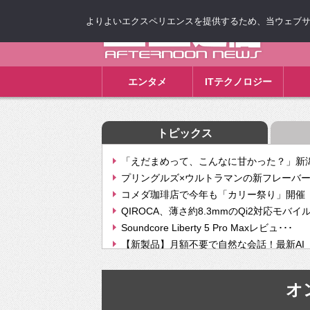
よりよいエクスペリエンスを提供するため、当ウェブサイト
ゴゴ通信
エンタメ
ITテクノロジー
トピックス
「えだまめって、こんなに甘かった？」新潟
プリングルズ×ウルトラマンの新フレーバー
コメダ珈琲店で今年も「カリー祭り」開催 
QIROCA、薄さ約8.3mmのQi2対応モバイ
Soundcore Liberty 5 Pro Maxレビュ･･･
【新製品】月額不要で自然な会話！最新AI（GPT
【次世代の没入感と生産性】VITURE Luma Ul
Geminiが音楽生成「Create music」機能提
オ
挫折率8割の壁をAIで突破。ジャストシステ