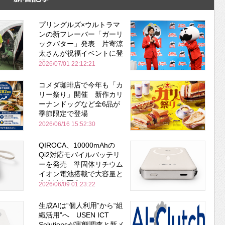
プリングルズ×ウルトラマ
ンの新フレーバー「ガーリ
ックバター」発表 片寄涼
太さんが祝福イベントに登
場
2026/07/01 22:12:21
コメダ珈琲店で今年も「カ
リー祭り」開催 新作カリ
ーナンドッグなど全6品が
季節限定で登場
2026/06/16 15:52:30
QIROCA、10000mAhの
Qi2対応モバイルバッテリ
ーを発売 準固体リチウム
イオン電池搭載で大容量と
安全性を両立
2026/06/09 01:23:22
生成AIは“個人利用”から“組
織活用”へ USEN ICT
Solutionsが実態調査と新メ