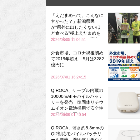
「えだまめって、こんなに
甘かった？」新潟県民
が“県外に出したくないほ
ど食べる”極上えだまめを
森のビアガーデンで実食
2026/08/05 11:06:51
外食市場、コロナ禍後初め
て2019年超え 5月は3282
億円に
2026/07/01 16:24:15
QIROCA、ケーブル内蔵の
10000mAhモバイルバッテ
リーを発売 準固体リチウ
ムイオン電池採用で安全性
と携帯性を両立
2026/06/09 01:40:54
QIROCA、薄さ約8.3mmの
Qi2対応モバイルバッテリ
ーを発売 準固体リチウム