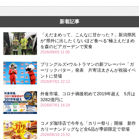
新着記事
「えだまめって、こんなに甘かった？」新潟県民
が“県外に出したくないほど食べる”極上えだまめ
を森のビアガーデンで実食
2026/08/05 11:06
プリングルズ×ウルトラマンの新フレーバー「ガ
ーリックバター」発表 片寄涼太さんが祝福イベ
ントに登場
2026/07/01 22:12
外食市場、コロナ禍後初めて2019年超え 5月は
3282億円に
2026/07/01 16:24
コメダ珈琲店で今年も「カリー祭り」開催 新作
カリーナンドッグなど全6品が季節限定で登場
2026/06/16 15:52