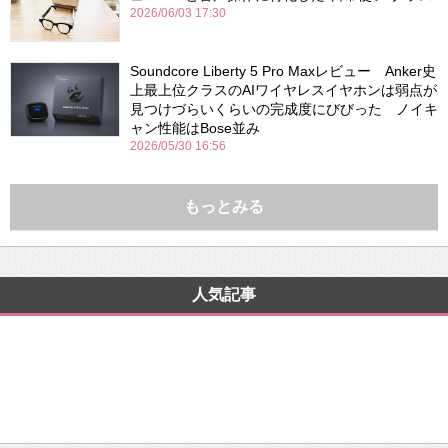
2026/06/03 17:30
Soundcore Liberty 5 Pro Maxレビュー Anker史
上最上位クラスのAIワイヤレスイヤホンは弱点が
見つけづらいくらいの完成度にびびった ノイキ
ャン性能はBose並み
2026/05/30 16:56
もっとみる
人気記事