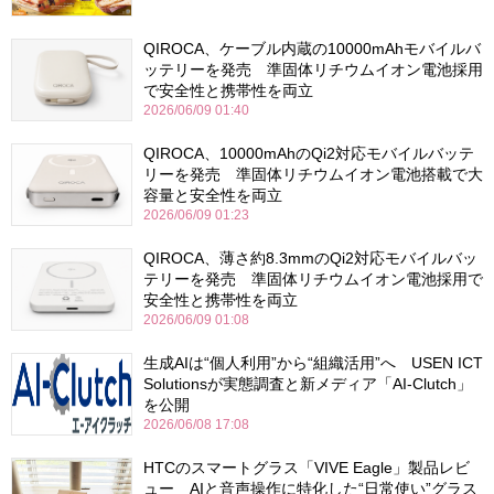
QIROCA、ケーブル内蔵の10000mAhモバイルバ
ッテリーを発売 準固体リチウムイオン電池採用
で安全性と携帯性を両立
2026/06/09 01:40
QIROCA、10000mAhのQi2対応モバイルバッテ
リーを発売 準固体リチウムイオン電池搭載で大
容量と安全性を両立
2026/06/09 01:23
QIROCA、薄さ約8.3mmのQi2対応モバイルバッ
テリーを発売 準固体リチウムイオン電池採用で
安全性と携帯性を両立
2026/06/09 01:08
生成AIは“個人利用”から“組織活用”へ USEN ICT
Solutionsが実態調査と新メディア「AI-Clutch」
を公開
2026/06/08 17:08
HTCのスマートグラス「VIVE Eagle」製品レビ
ュー AIと音声操作に特化した“日常使い”グラス