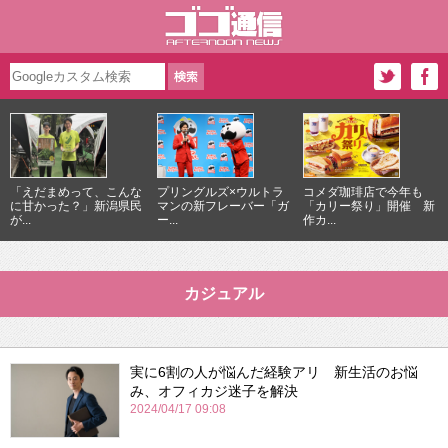
「えだまめって、こんな
プリングルズ×ウルトラ
コメダ珈琲店で今年も
に甘かった？」新潟県民
マンの新フレーバー「ガ
「カリー祭り」開催 新
が...
ー...
作カ...
カジュアル
実に6割の人が悩んだ経験アリ 新生活のお悩
み、オフィカジ迷子を解決
2024/04/17 09:08