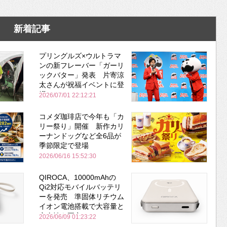
新着記事
プリングルズ×ウルトラマ
ンの新フレーバー「ガーリ
ックバター」発表 片寄涼
太さんが祝福イベントに登
場
2026/07/01 22:12:21
コメダ珈琲店で今年も「カ
リー祭り」開催 新作カリ
ーナンドッグなど全6品が
季節限定で登場
2026/06/16 15:52:30
QIROCA、10000mAhの
Qi2対応モバイルバッテリ
ーを発売 準固体リチウム
イオン電池搭載で大容量と
安全性を両立
2026/06/09 01:23:22