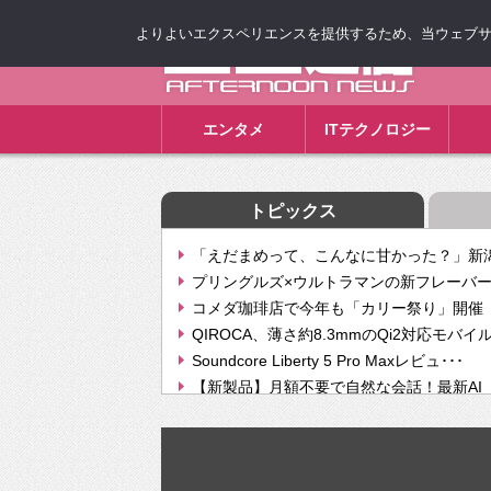
よりよいエクスペリエンスを提供するため、当ウェブサイト
ゴゴ通信
エンタメ
ITテクノロジー
トピックス
「えだまめって、こんなに甘かった？」新潟
プリングルズ×ウルトラマンの新フレーバー
コメダ珈琲店で今年も「カリー祭り」開催 
QIROCA、薄さ約8.3mmのQi2対応モバイ
Soundcore Liberty 5 Pro Maxレビュ･･･
【新製品】月額不要で自然な会話！最新AI（GPT
【次世代の没入感と生産性】VITURE Luma Ul
Geminiが音楽生成「Create music」機能提
挫折率8割の壁をAIで突破。ジャストシステ