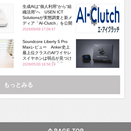
生成AIは“個人利用”から“組
織活用”へ USEN ICT
Solutionsが実態調査と新メ
ディア「AI-Clutch」を公開
2026/06/08 17:08:47
Soundcore Liberty 5 Pro
Maxレビュー Anker史上
最上位クラスのAIワイヤレ
スイヤホンは弱点が見つけ
づらいくらいの完成度にび
2026/05/30 16:56:19
びった ノイキャン性能は
Bose並み
もっとみる