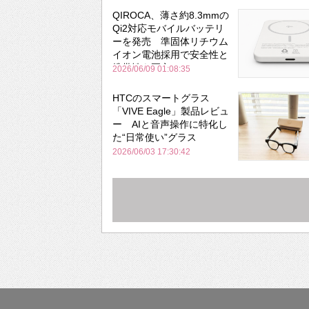
QIROCA、薄さ約8.3mmの
Qi2対応モバイルバッテリ
ーを発売 準固体リチウム
イオン電池採用で安全性と
携帯性を両立
2026/06/09 01:08:35
HTCのスマートグラス
「VIVE Eagle」製品レビュ
ー AIと音声操作に特化し
た“日常使い”グラス
2026/06/03 17:30:42