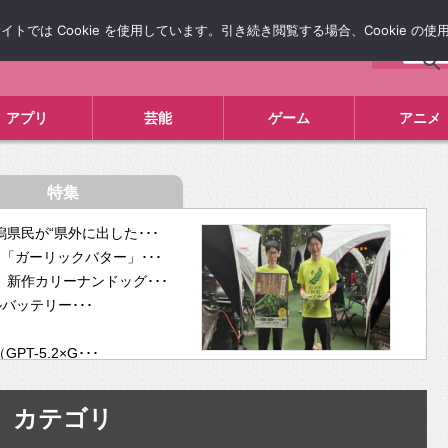
では Cookie を使用しています。引き続き閲覧する場合、Cookie の
について
広告掲載について
お問い合わせ
タレコミ
アプリ
芸能
ゲーム
アニメ
特集
県民が“県外に出した･･･
「ガーリックバター」･･･
新作カリーナンドッグ･･･
ルバッテリー･･･
-5.2×G･･･
tra･･･
供開･･･
カテゴリ
ム、”自分が今話し･･･